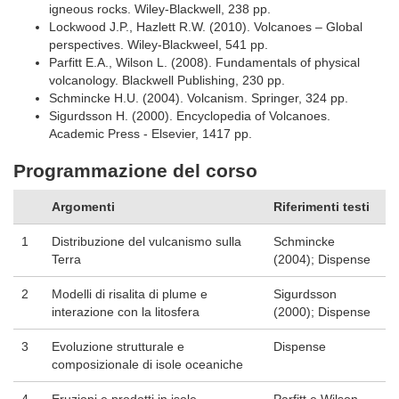
igneous rocks. Wiley-Blackwell, 238 pp.
Lockwood J.P., Hazlett R.W. (2010). Volcanoes – Global
perspectives. Wiley-Blackweel, 541 pp.
Parfitt E.A., Wilson L. (2008). Fundamentals of physical
volcanology. Blackwell Publishing, 230 pp.
Schmincke H.U. (2004). Volcanism. Springer, 324 pp.
Sigurdsson H. (2000). Encyclopedia of Volcanoes.
Academic Press - Elsevier, 1417 pp.
Programmazione del corso
Argomenti
Riferimenti testi
1
Distribuzione del vulcanismo sulla
Schmincke
Terra
(2004); Dispense
2
Modelli di risalita di plume e
Sigurdsson
interazione con la litosfera
(2000); Dispense
3
Evoluzione strutturale e
Dispense
composizionale di isole oceaniche
4
Eruzioni e prodotti in isole
Parfitt e Wilson