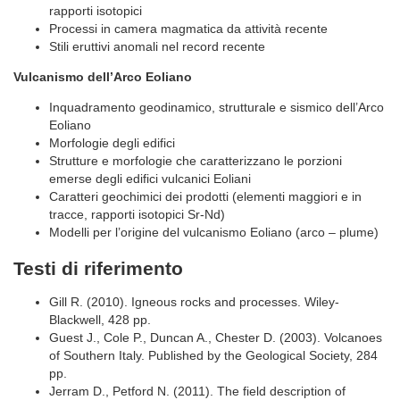
rapporti isotopici
Processi in camera magmatica da attività recente
Stili eruttivi anomali nel record recente
Vulcanismo dell’Arco Eoliano
Inquadramento geodinamico, strutturale e sismico dell’Arco
Eoliano
Morfologie degli edifici
Strutture e morfologie che caratterizzano le porzioni
emerse degli edifici vulcanici Eoliani
Caratteri geochimici dei prodotti (elementi maggiori e in
tracce, rapporti isotopici Sr-Nd)
Modelli per l’origine del vulcanismo Eoliano (arco – plume)
Testi di riferimento
Gill R. (2010). Igneous rocks and processes. Wiley-
Blackwell, 428 pp.
Guest J., Cole P., Duncan A., Chester D. (2003). Volcanoes
of Southern Italy. Published by the Geological Society, 284
pp.
Jerram D., Petford N. (2011). The field description of