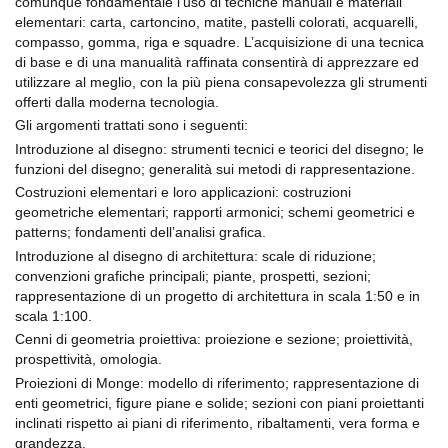
comunque fondamentale l’uso di tecniche manuali e materiali
elementari: carta, cartoncino, matite, pastelli colorati, acquarelli,
compasso, gomma, riga e squadre. L’acquisizione di una tecnica
di base e di una manualità raffinata consentirà di apprezzare ed
utilizzare al meglio, con la più piena consapevolezza gli strumenti
offerti dalla moderna tecnologia.
Gli argomenti trattati sono i seguenti:
Introduzione al disegno:
strumenti tecnici e teorici del disegno; le
funzioni del disegno; generalità sui metodi di rappresentazione.
Costruzioni elementari e loro applicazioni:
costruzioni
geometriche elementari; rapporti armonici; schemi geometrici e
patterns; fondamenti dell’analisi grafica.
Introduzione al disegno di architettura:
scale di riduzione;
convenzioni grafiche principali; piante, prospetti, sezioni;
rappresentazione di un progetto di architettura in scala 1:50 e in
scala 1:100.
Cenni di geometria proiettiva:
proiezione e sezione; proiettività,
prospettività, omologia.
Proiezioni di Monge:
modello di riferimento; rappresentazione di
enti geometrici, figure piane e solide; sezioni con piani proiettanti
inclinati rispetto ai piani di riferimento, ribaltamenti, vera forma e
grandezza.