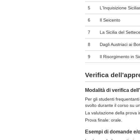
5
L'Inquisizione Sicili
6
Il Seicento
7
La Sicilia del Settec
8
Dagli Austriaci ai B
9
Il Risorgimento in Sic
Verifica dell'app
Modalità di verifica de
Per gli studenti frequentant
svolto durante il corso su un
La valutazione della prova i
Prova finale: orale.
Esempi di domande e/o 