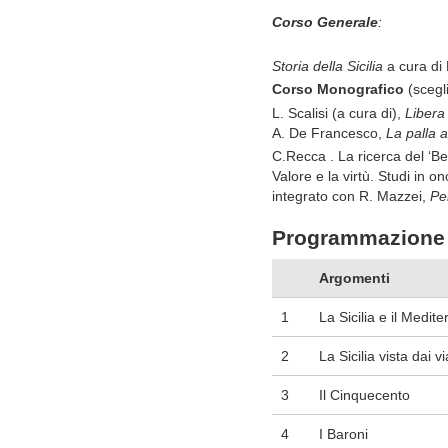
Corso Generale
:
Storia della Sicilia
a cura di
Corso Monografico
(scegl
L. Scalisi (a cura di),
Libera 
A. De Francesco,
La palla a
C.Recca . La ricerca del ‘Bell
Valore e la virtù. Studi i
integrato con R. Mazzei,
Pe
Programmazione 
Argomenti
1
La Sicilia e il Medit
2
La Sicilia vista dai v
3
Il Cinquecento
4
I Baroni