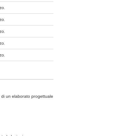
zo.
zo.
zo.
zo.
zo.
a di un elaborato progettuale