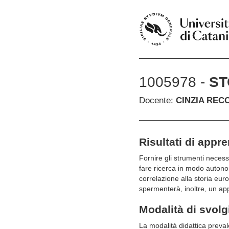
1005978 -
ST
Docente:
CINZIA REC
Risultati di appr
Fornire gli strumenti neces
fare ricerca in modo autonom
correlazione alla storia europ
spermenterà, inoltre, un appr
Modalità di svol
La modalità didattica preval