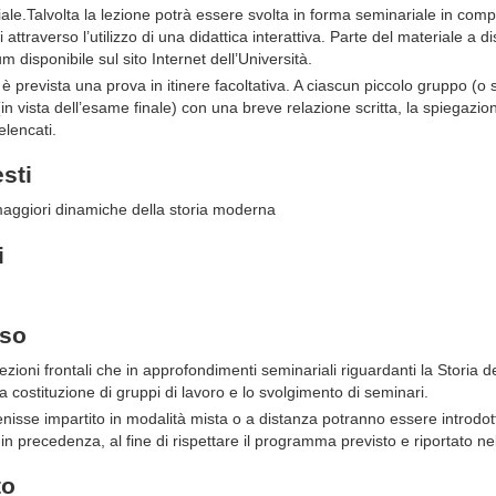
iale.Talvolta la lezione potrà essere svolta in forma seminariale in com
i attraverso l’utilizzo di una didattica interattiva. Parte del materiale a 
m disponibile sul sito Internet dell’Università.
 è prevista una prova in itinere facoltativa. A ciascun piccolo gruppo (o 
in vista dell’esame finale) con una breve relazione scritta, la spiegazi
elencati.
esti
aggiori dinamiche della storia moderna
i
rso
 lezioni frontali che in approfondimenti seminariali riguardanti la Storia de
la costituzione di gruppi di lavoro e lo svolgimento di seminari.
nisse impartito in modalità mista o a distanza potranno essere introdott
in precedenza, al fine di rispettare il programma previsto e riportato ne
to