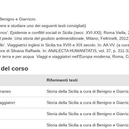
 Benigno e Giarrizzo.
iere e studiare uno dei seguenti testi consigliati)
nos'. Epidemie e conflitti sociali in Sicilia (secc. XVI-XXI),
Roma Viella,
l piede. Una storia del giudizio antimeridionale
, Milano, Feltrinelli, 2012
o’. Viaggiatrici inglesi in Sicilia tra XVIII e XIX secolo. In: AA.VV. (a cur
n onore di Silvana Raffaele. In: ANALECTA HUMANITATIS, vol. 37, p. 3
r terra e per acqua. Viaggi e viaggiatori nell’Europa moderna
, Roma, C
del corso
Riferimenti testi
erraneo
Storia della Sicilia a cura di Benigno e Giarri
iaggiatori
Storia della Sicilia a cura di Benigno e Giarriz
Storia della Sicilia a cura di Benigno e Giarriz
Storia della Sicilia a cura di Benigno e Giarriz