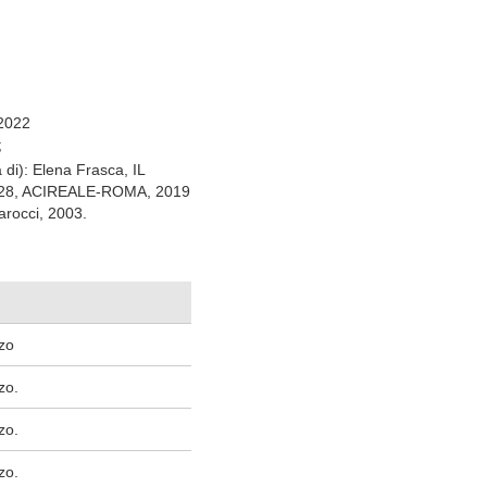
 2022
;
a di): Elena Frasca, IL
11-328, ACIREALE-ROMA, 2019
arocci, 2003.
zzo
zo.
zo.
zo.