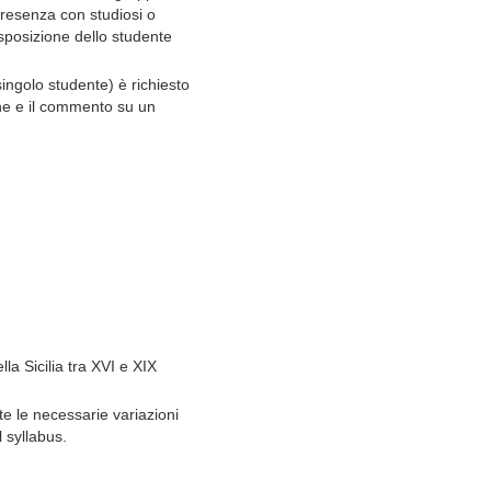
presenza con studiosi o
disposizione dello studente
singolo studente) è richiesto
one e il commento su un
lla Sicilia tra XVI e XIX
e le necessarie variazioni
l syllabus.