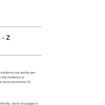
- Z
lia moderna ma anche per
in età moderna in
li e socio-economici.Si
nfronto, lavori di gruppo e