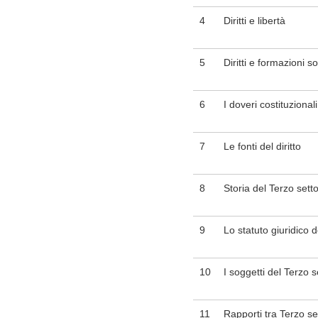
4
Diritti e libertà
5
Diritti e formazioni so
6
I doveri costituzionali
7
Le fonti del diritto
8
Storia del Terzo sett
9
Lo statuto giuridico d
10
I soggetti del Terzo s
11
Rapporti tra Terzo se