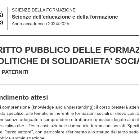
SCIENZE DELLA FORMAZIONE
Scienze dell'educazione e della formazione
Anno accademico 2024/2025
RITTO PUBBLICO DELLE FORMAZ
OLITICHE DI SOLIDARIETA' SOC
PATERNITI
endimento attesi
 comprensione (knowledge and understanding): il corso presterà attenzio
do specifico, alle tematiche inerenti le formazioni sociali di rilievo costit
oscenze adeguate a comprendere e trattare le questioni legate ai diritti
disciplina che il Testo costituzionale riserva alle formazioni sociali. Speci
. "terzo settore", con particolare riferimento allo statuto del terzo settor
pubblica amministrazione.