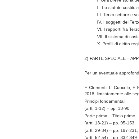
·
I. Una breve storia de
·
II. Lo statuto costitu
·
III. Terzo settore e vo
·
IV. I soggetti del Terz
·
VI. I rapporti fra Ter
·
VII. Il sistema di sos
·
X. Profili di diritto r
2) PARTE SPECIALE – AP
Per un eventuale approfondi
F. Clementi, L. Cuocolo, F. 
2018, limitatamente alle seg
Principi fondamentali
(artt. 1-12) – pp. 13-90;
Parte prima – Titolo primo
(artt. 13-21) – pp. 95-153;
(artt. 29-34) – pp. 197-231;
(artt. 52-54) – pp. 332-349.