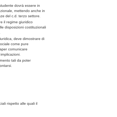
studente dovrà essere in
ituzionale, mettendo anche in
e del c.d. terzo settore.
e il regime giuridico
le disposizioni costituzionali
.
iuridica, deve dimostrare di
 sociale come pure
 saper comunicare
 implicazioni.
mento tali da poter
ontarsi.
li rispetto alle quali il