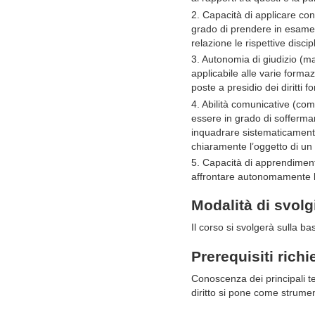
2. Capacità di applicare c
grado di prendere in esame i
relazione le rispettive disc
3. Autonomia di giudizio (ma
applicabile alle varie formaz
poste a presidio dei diritti 
4. Abilità comunicative (com
essere in grado di soffermars
inquadrare sistematicamente 
chiaramente l’oggetto di un t
5. Capacità di apprendimento
affrontare autonomamente le
Modalità di svol
Il corso si svolgerà sulla bas
Prerequisiti richi
Conoscenza dei principali temi
diritto si pone come strument