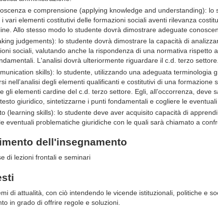
onoscenza e comprensione (applying knowledge and understanding): lo 
 vari elementi costitutivi delle formazioni sociali aventi rilevanza cost
ipline. Allo stesso modo lo studente dovrà dimostrare adeguate conoscenz
king judgements): lo studente dovrà dimostrare la capacità di analizzar
ioni sociali, valutando anche la rispondenza di una normativa rispetto al
fondamentali. L'analisi dovrà ulteriormente riguardare il c.d. terzo settore
munication skills): lo studente, utilizzando una adeguata terminologia g
i nell’analisi degli elementi qualificanti e costitutivi di una formazione
gli elementi cardine del c.d. terzo settore. Egli, all’occorrenza, deve
esto giuridico, sintetizzarne i punti fondamentali e cogliere le eventuali
 (learning skills): lo studente deve aver acquisito capacità di apprendi
 eventuali problematiche giuridiche con le quali sarà chiamato a confr
gimento dell'insegnamento
e di lezioni frontali e seminari
esti
 di attualità, con ciò intendendo le vicende istituzionali, politiche e socia
o in grado di offrire regole e soluzioni.