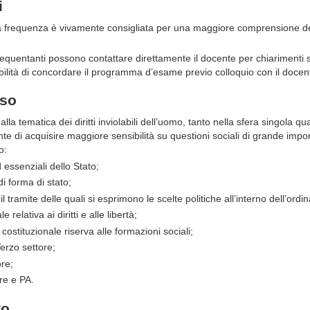
i
a frequenza è vivamente consigliata per una maggiore comprensione del
requentanti possono contattare direttamente il docente per chiarimenti s
bilità di concordare il programma d’esame previo colloquio con il docen
rso
lla tematica dei diritti inviolabili dell’uomo, tanto nella sfera singola qua
nte di acquisire maggiore sensibilità su questioni sociali di grande impor
o:
d essenziali dello Stato;
di forma di stato;
l tramite delle quali si esprimono le scelte politiche all’interno dell’ord
e relativa ai diritti e alle libertà;
o costituzionale riserva alle formazioni sociali;
Terzo settore;
ore;
ore e PA.
to