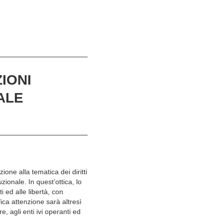
IONI
IALE
ne alla tematica dei diritti
uzionale. In quest’ottica, lo
 ed alle libertà, con
fica attenzione sarà altresì
e, agli enti ivi operanti ed