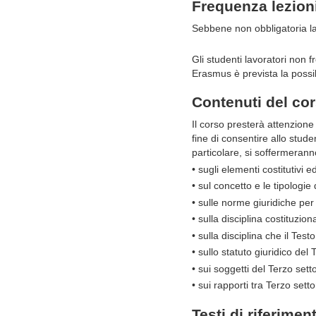
Frequenza lezion
Sebbene non obbligatoria l
Gli
studenti lavoratori non f
Erasmus
è prevista la possi
Contenuti del co
Il corso presterà attenzione a
fine di consentire allo stude
particolare, si soffermerann
•
sugli elementi costitutivi e
•
sul concetto e le tipologie 
•
sulle norme giuridiche per i
•
sulla disciplina costituzional
•
sulla disciplina che il Test
•
sullo statuto giuridico del 
•
sui soggetti del Terzo sett
•
sui rapporti tra Terzo sett
Testi di riferimen