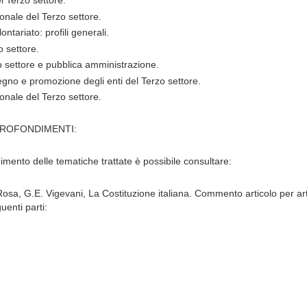
l Terzo settore.
zionale del Terzo settore.
lontariato: profili generali.
o settore.
zo settore e pubblica amministrazione.
tegno e promozione degli enti del Terzo settore.
egionale del Terzo settore.
PROFONDIMENTI:
mento delle tematiche trattate è possibile consultare:
Rosa, G.E. Vigevani, La Costituzione italiana. Commento articolo per artic
uenti parti: