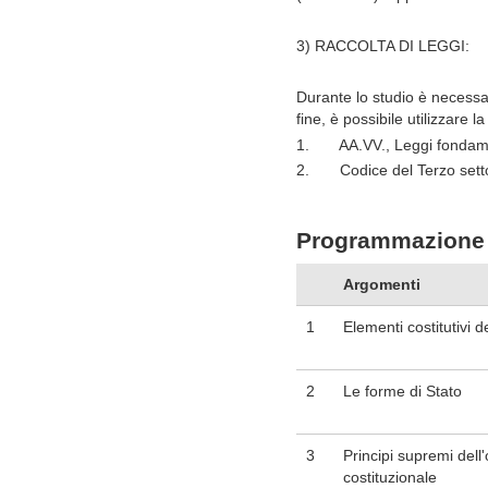
3) RACCOLTA DI LEGGI:
Durante lo studio è necessar
fine, è possibile utilizzare l
1.
AA.VV., Leggi fondamen
2.
Codice del Terzo sett
Programmazione 
Argomenti
1
Elementi costitutivi d
2
Le forme di Stato
3
Principi supremi del
costituzionale