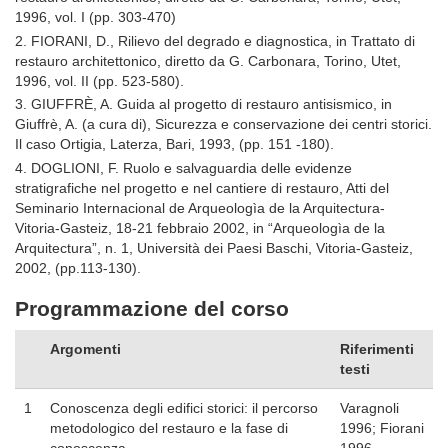
1996, vol. I (pp. 303-470)
2. FIORANI, D., Rilievo del degrado e diagnostica, in Trattato di
restauro architettonico, diretto da G. Carbonara, Torino, Utet,
1996, vol. II (pp. 523-580).
3. GIUFFRÈ, A. Guida al progetto di restauro antisismico, in
Giuffrè, A. (a cura di), Sicurezza e conservazione dei centri storici.
Il caso Ortigia, Laterza, Bari, 1993, (pp. 151 -180).
4. DOGLIONI, F. Ruolo e salvaguardia delle evidenze
stratigrafiche nel progetto e nel cantiere di restauro, Atti del
Seminario Internacional de Arqueologìa de la Arquitectura-
Vitoria-Gasteiz, 18-21 febbraio 2002, in “Arqueologìa de la
Arquitectura”, n. 1, Università dei Paesi Baschi, Vitoria-Gasteiz,
2002, (pp.113-130).
Programmazione del corso
Argomenti
Riferimenti
testi
1
Conoscenza degli edifici storici: il percorso
Varagnoli
metodologico del restauro e la fase di
1996; Fiorani