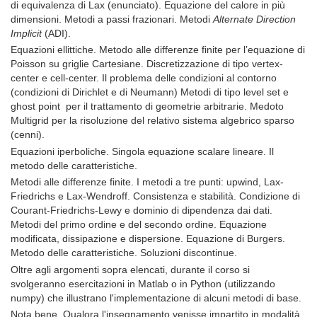
di equivalenza di Lax (enunciato). Equazione del calore in più
dimensioni. Metodi a passi frazionari. Metodi
Alternate Direction
Implicit
(ADI).
Equazioni ellittiche. Metodo alle differenze finite per l’equazione di
Poisson su griglie Cartesiane. Discretizzazione di tipo vertex-
center e cell-center. Il problema delle condizioni al contorno
(condizioni di Dirichlet e di Neumann) Metodi di tipo level set e
ghost point per il trattamento di geometrie arbitrarie. Medoto
Multigrid per la risoluzione del relativo sistema algebrico sparso
(cenni).
Equazioni iperboliche. Singola equazione scalare lineare. Il
metodo delle caratteristiche.
Metodi alle differenze finite. I metodi a tre punti: upwind, Lax-
Friedrichs e Lax-Wendroff. Consistenza e stabilità. Condizione di
Courant-Friedrichs-Lewy e dominio di dipendenza dai dati.
Metodi del primo ordine e del secondo ordine. Equazione
modificata, dissipazione e dispersione. Equazione di Burgers.
Metodo delle caratteristiche. Soluzioni discontinue.
Oltre agli argomenti sopra elencati, durante il corso si
svolgeranno esercitazioni in Matlab o in Python (utilizzando
numpy) che illustrano l'implementazione di alcuni metodi di base.
Nota bene. Qualora l'insegnamento venisse impartito in modalità