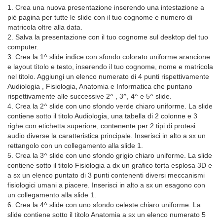
1. Crea una nuova presentazione inserendo una intestazione a
piè pagina per tutte le slide con il tuo cognome e numero di
matricola oltre alla data.
2. Salva la presentazione con il tuo cognome sul desktop del tuo
computer.
3. Crea la 1^ slide indice con sfondo colorato uniforme arancione
e layout titolo e testo, inserendo il tuo cognome, nome e matricola
nel titolo. Aggiungi un elenco numerato di 4 punti rispettivamente
Audiologia , Fisiologia, Anatomia e Informatica che puntano
rispettivamente alle successive 2^ , 3^, 4^ e 5^ slide.
4. Crea la 2^ slide con uno sfondo verde chiaro uniforme. La slide
contiene sotto il titolo Audiologia, una tabella di 2 colonne e 3
righe con etichetta superiore, contenente per 2 tipi di protesi
audio diverse la caratteristica principale. Inserisci in alto a sx un
rettangolo con un collegamento alla slide 1.
5. Crea la 3^ slide con uno sfondo grigio chiaro uniforme. La slide
contiene sotto il titolo Fisiologia a dx un grafico torta esplosa 3D e
a sx un elenco puntato di 3 punti contenenti diversi meccanismi
fisiologici umani a piacere. Inserisci in alto a sx un esagono con
un collegamento alla slide 1.
6. Crea la 4^ slide con uno sfondo celeste chiaro uniforme. La
slide contiene sotto il titolo Anatomia a sx un elenco numerato 5