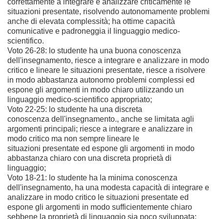
correttamente a integrare e
analizzare criticamente le
situazioni presentate, risolvendo autonomamente
problemi
anche di elevata complessità; ha ottime capacità
comunicative e
padroneggia il linguaggio medico-
scientifico.
Voto 26-28: lo studente ha una buona
conoscenza
dell'insegnamento, riesce a integrare e analizzare in modo
critico e lineare le
situazioni presentate, riesce a risolvere
in modo abbastanza autonomo problemi
complessi ed
espone gli argomenti in modo chiaro utilizzando un
linguaggio
medico-scientifico appropriato;
Voto 22-25: lo studente ha una discreta
conoscenza dell'insegnamento., anche se limitata agli
argomenti principali; riesce a
integrare e analizzare in
modo critico ma non sempre lineare le
situazioni
presentate ed espone gli argomenti in modo
abbastanza chiaro con una discreta
proprietà di
linguaggio;
Voto 18-21: lo studente ha la minima
conoscenza
dell'insegnamento, ha una modesta capacità di integrare e
analizzare in modo
critico le situazioni presentate ed
espone gli argomenti in modo
sufficientemente chiaro
sebbene la proprietà di linguaggio sia poco sviluppata;