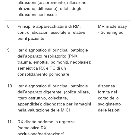
ultrasuoni (assorbimento, riflessione,
rifrazione, diffusione); effetti degli
ultrasuoni nei tessuti
8
Principi e apparecchiature di RM;
MR made easy
controindicazioni assolute e relative
- Schering ed
per il paziente
9
Iter diagnostico di principali patologie
dell’apparato respiratorio: (PNX,
trauma, emottisi, polmoniti, neoplasie);
semeiotica RX e TC di un
consolidamento polmonare
10
Iter diagnostico di principali patologie
dispensa
dell’apparato digerente: (colica biliare,
fornita nel
ittero ostruttivo, colecistite,
corso dello
appendicite); diagnostica per immagini
svolgimento
nella valutazione delle MICI
delle lezioni
11
RX diretta addome in urgenza
(semeiotica RX
occlusione/perforazione)