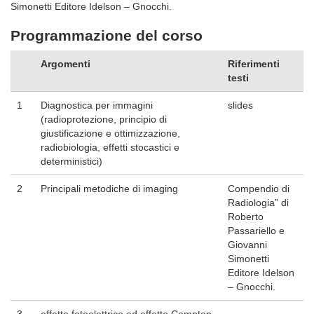
Simonetti Editore Idelson – Gnocchi.
Programmazione del corso
Argomenti
Riferimenti
testi
1
Diagnostica per immagini
slides
(radioprotezione, principio di
giustificazione e ottimizzazione,
radiobiologia, effetti stocastici e
deterministici)
2
Principali metodiche di imaging
Compendio di
Radiologia” di
Roberto
Passariello e
Giovanni
Simonetti
Editore Idelson
– Gnocchi.
3
effetto fotoelettrico ed effetto Compton,