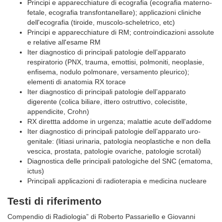
Principi e apparecchiature di ecografia (ecografia materno-
fetale, ecografia transfontanellare); applicazioni cliniche
dell'ecografia (tiroide, muscolo-scheletrico, etc)
Principi e apparecchiature di RM; controindicazioni assolute
e relative all'esame RM
Iter diagnostico di principali patologie dell’apparato
respiratorio (PNX, trauma, emottisi, polmoniti, neoplasie,
enfisema, nodulo polmonare, versamento pleurico);
elementi di anatomia RX torace
Iter diagnostico di principali patologie dell’apparato
digerente (colica biliare, ittero ostruttivo, colecistite,
appendicite, Crohn)
RX direttta addome in urgenza; malattie acute dell'addome
Iter diagnostico di principali patologie dell’apparato uro-
genitale: (litiasi urinaria, patologia neoplastiche e non della
vescica, prostata, patologie ovariche, patologie scrotali)
Diagnostica delle principali patologiche del SNC (ematoma,
ictus)
Principali applicazioni di radioterapia e medicina nucleare
Testi di riferimento
Compendio di Radiologia” di Roberto Passariello e Giovanni