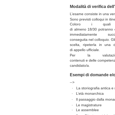
Modalità di verifica de
L’esame
consiste
in
una
ver
Sono previsti colloqui in itin
Coloro i quali 
di
almeno
18/30
potranno
immediatamente
succ
conseguita
nel
colloquio.
Gl
scelta, ripeterla in una 
di
appello
ufficiale.
Per la valutaz
contenuti
e
delle
competen
candidato/a.
Esempi di domande e/o 
-->
·
La
storiografia
antica
e
·
L’età
monarchica
·
Il
passaggio dalla
monar
·
Le
magistrature
·
Le
assemblee