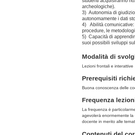
studenti
acquisiranno
no
archeologiche).
3)
Autonomia di giudizio:
autonomamente
i
dati
sto
4)
Abilità
comunicative:
procedure,
le
metodolog
5)
Capacità di apprendim
suoi possibili sviluppi s
Modalità di svol
Lezioni frontali
e
interattive
Prerequisiti richi
Buona
conoscenza
delle
co
Frequenza lezion
La frequenza è particolarmente
agevolerà enormemente la co
docente in merito alle temat
Contenuti del co