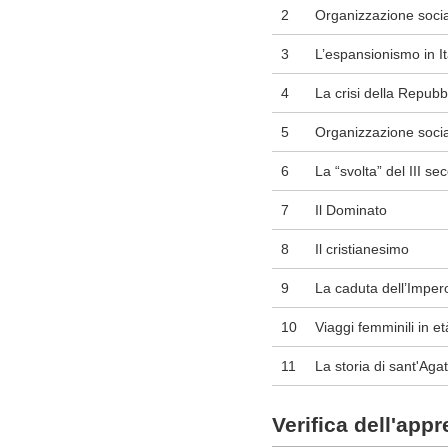
2
Organizzazione social
3
L’espansionismo in It
4
La crisi della Repubb
5
Organizzazione social
6
La “svolta” del III se
7
Il Dominato
8
Il cristianesimo
9
La caduta dell’Impe
10
Viaggi femminili in e
11
La storia di sant'Aga
Verifica dell'app