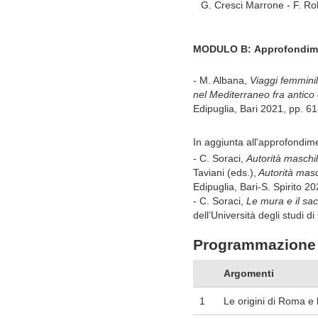
G.
Cresci
Marrone
-
F.
Ro
MODULO
B:
Approfondim
- M. Albana,
Viaggi femminil
nel Mediterraneo fra antic
Edipuglia, Bari 2021, pp. 61
In aggiunta all'approfondime
-
C. Soraci,
Autorità maschile
Taviani (eds.),
Autorità masch
Edipuglia, Bari-S. Spirito
20
-
C. Soraci,
Le mura e il sac
dell’Università degli studi d
Programmazione 
Argomenti
1
Le origini di Roma e