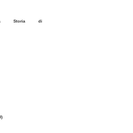
e la
Storia di
U)