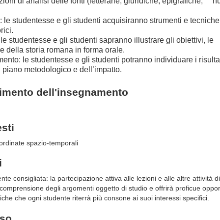
zioni
di
analisi
delle
fonti
(letterarie,
giuridiche,
epigrafiche,
n
 le studentesse e gli studenti acquisiranno strumenti e
tecniche
rici.
le
studentesse
e
gli
studenti
sapranno
illustrare
gli
obiettivi,
le
ie
della
storia romana in
forma orale.
ento: le studentesse e gli studenti potranno individuare i
risulta
ul piano metodologico e
dell’impatto.
gimento dell'insegnamento
esti
ordinate
spazio-temporali
i
 consigliata: la partecipazione attiva alle lezioni e alle altre attività did
mprensione degli argomenti oggetto di studio e offrirà proficue opport
iche che ogni studente riterrà più consone ai suoi interessi specifici.
rso