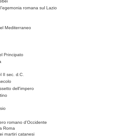
ebei
l’egemonia
romana
sul
Lazio
el
Mediterraneo
el
Principato
a
l
II
sec.
d.C.
secolo
ssetto
dell'impero
tino
sio
pero
romano
d’Occidente
ica Roma
ei martiri catanesi