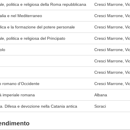
e, politica e religiosa della Roma repubblicana
Cresci Marrone, Vio,
alia e nel Mediterraneo
Cresci Marrone, Vio,
lica e la formazione del potere personale
Cresci Marrone, Vio,
e, politica e religiosa del Principato
Cresci Marrone, Vio,
colo
Cresci Marrone, Vio
Cresci Marrone, Vio
Cresci Marrone, Vio,
ro romano d’Occidente
Cresci Marrone, Vio,
tà imperiale romana
Albana
ta. Difesa e devozione nella Catania antica
Soraci
rendimento