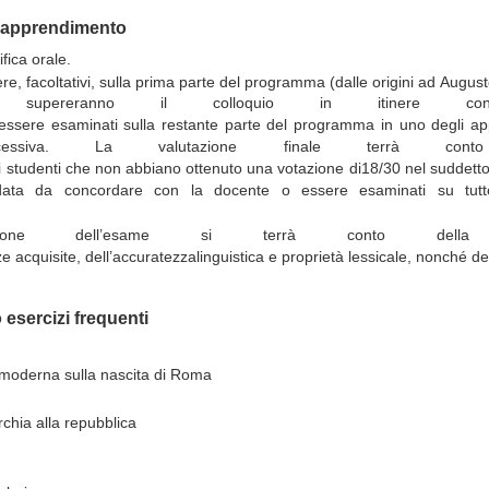
ll'apprendimento
ifica
orale.
ere, facoltativi, sulla prima parte del
programma (dalle
origini
ad
August
supereranno il colloquio in itinere co
essere
esaminati
sulla
restante
parte
del
programma in uno degli appel
essiva.
La valutazione finale terrà conto
i
studenti
che
non
abbiano
ottenuto
una
votazione
di
18/30 nel suddetto
data
da concordare con la docente o essere esaminati su tut
ione dell’esame si terrà conto della 
ze
acquisite,
dell’accuratezza
linguistica
e
proprietà
lessicale,
nonché
de
esercizi frequenti
moderna
sulla
nascita
di
Roma
chia
alla
repubblica