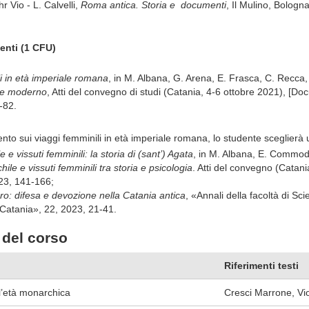
hr
Vio
-
L.
Calvelli,
Roma antica. Storia e
documenti
,
Il
Mulino, Bologna
enti
(1
CFU)
i in età imperiale romana
, in M. Albana, G. Arena, E. Frasca, C. Recca, 
o e moderno
, Atti del convegno di studi (Catania, 4-6 ottobre 2021), [Doc
-82.
nto sui viaggi femminili in età imperiale romana, lo studente sceglierà u
 e vissuti femminili: la storia di (sant’) Agata
, in M. Albana, E. Commoda
ile e vissuti femminili tra storia e psicologia
. Atti del convegno (Catan
23
, 141-166;
ro: difesa e devozione nella Catania antica
, «
Annali della facoltà di Sc
i Catania», 22, 2023, 21-41.
del corso
Riferimenti testi
 l’età monarchica
Cresci Marrone, Vio,