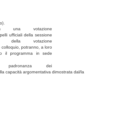
o).
n una votazione
li ufficiali della sessione
 della votazione
 colloquio, potranno, a loro
to il programma in
sede
padronanza dei
lla
capacità
argomentativa
dimostrata
dal/la