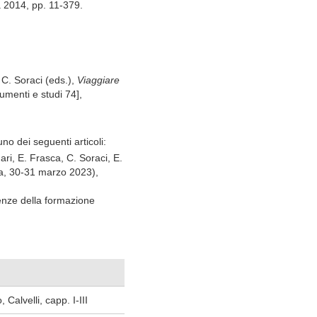
 2014, pp. 11-379.
C. Soraci (eds.),
Viaggiare
umenti e studi 74],
no dei seguenti articoli:
ri, E. Frasca, C. Soraci, E.
ia, 30-31 marzo 2023),
ienze della formazione
 Calvelli, capp. I-III