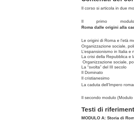
Il
corso si articola
in
due
mo
Il primo mod
Roma
dalle
origini
alla
ca
Le origini
di
Roma e l’età
mo
Organizzazione sociale, pol
L’espansionismo
in
Italia e
La
crisi
della
Repubblica
e
l
Organizzazione
sociale,
pol
La “svolta” del III secolo
Il
Dominato
Il
cristianesimo
La
caduta
dell’Impero
roman
Il
secondo modulo
(Modulo 
Testi di riferimen
MODULO
A:
Storia
di
Ro