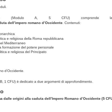
duli.
ulo (Modulo A, 5 CFU) comprend
duta
dell’impero
romano
d’Occidente
.
Contenuti:
narchica
itica e religiosa della Roma repubblicana
nel
Mediterraneo
a
formazione
del
potere
personale
itica
e
religiosa
del
Principato
o d’Occidente.
B,
1
CFU)
è dedicato a due argomenti di approfondimento.
to
ma
dalle
origini
alla
caduta
dell’Impero Romano
d’Occidente
(5
CF