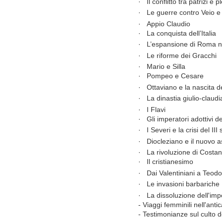
·
Il
conflitto tra
patrizi
e
pl
·
Le
guerre
contro Veio
e
·
Appio
Claudio
·
La
conquista
dell’Italia
·
L’espansione
di
Roma
n
·
Le
riforme
dei
Gracchi
·
Mario
e
Silla
·
Pompeo
e
Cesare
·
Ottaviano
e
la
nascita
d
·
La
dinastia
giulio-claudi
·
I
Flavi
·
Gli
imperatori
adottivi
de
·
I
Severi
e la
crisi
del
III
·
Diocleziano
e
il
nuovo
a
·
La
rivoluzione
di Costan
·
Il
cristianesimo
·
Dai Valentiniani
a
Teodo
·
Le
invasioni barbariche
·
La
dissoluzione
dell'im
- Viaggi femminili nell'ant
- Testimonianze sul culto d