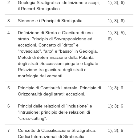
2
Geologia Stratigrafica: definizione e scopi;
1); 3); 6)
il Record Stratigrafico
3
Stenone e i Principi di Stratigrafia.
1); 3); 6)
4
Definizione di Strato e Giacitura di uno
1); 3); 5);
strato. Principio di Sovrapposizione ed
6)
eccezioni. Concetto di “dritto” e
“rovesciato”, “alto” e “basso” in Geologia.
Metodi di determinazione della Polarità
degli strati. Successioni piegate e fagliate.
Relazione tra giacitura degli strati e
morfologia dei versanti.
5
Principio di Continuità Laterale. Principio di
1); 3); 6
Orizzontalità degli strati: eccezioni.
6
Principi delle relazioni di “inclusione” e
1); 3); 6
“intrusione; principio delle relazioni di
“cross-cutting”.
7
Concetto di Classificazione Stratigrafica.
1); 3); 6
Codici Internazionali di Stratigrafia.