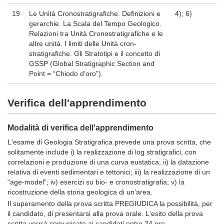
19
Le Unità Cronostratigrafiche. Definizioni e
4); 6)
gerarchie. La Scala del Tempo Geologico.
Relazioni tra Unità Cronostratigrafiche e le
altre unità. I limiti delle Unità cron-
stratigrafiche. Gli Stratotipi e il concetto di
GSSP (Global Stratigraphic Section and
Point = “Chiodo d’oro”).
Verifica dell'apprendimento
Modalità di verifica dell'apprendimento
L'esame di Geologia Stratigrafica prevede una prova scritta, che
solitamente include i) la realizzazione di log stratigrafici, con
correlazioni e produzione di una curva eustatica; ii) la datazione
relativa di eventi sedimentari e tettonici; iii) la realizzazione di un
“age-model”; iv) esercizi su bio- e cronostratigrafia; v) la
ricostruzione della storia geologica di un’area.
Il superamento della prova scritta PREGIUDICA la possibilità, per
il candidato, di presentarsi alla prova orale. L'esito della prova
scritta verrrà comunicato ai candidati entro 24 ore.