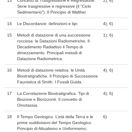
13
Concetto di Trasgressione e Regressione.
2); 6)
Serie trasgressive e regressive (il “Ciclo
Sedimentario”). Il Principio di Walther.
14
Le Discordanze: definizioni e tipi.
4); 6)
15
Metodi di datazione di una successione
1); 6)
rocciosa: le Datazioni Radiometriche. Il
Decadimento Radiattivo il Tempo di
dimezzamento. Principali metodi di
Datazione Radiometrica.
16
Metodi di datazione relativa: le Unità
4); 6)
Biostratigrafiche. Il Principio di Successione
Faunistica di Smith. I Fossili Guida.
17
La Correlazione Biostratigrafica. Tipi di
4); 6)
Biozone e Biorizzonti. Il concetto di
Omotassia.
18
Il Tempo Geologico. L’età della Terra e le
6)
prime suddivisioni del Tempo Geologico.
Principio di Attualismo e Uniformismo;