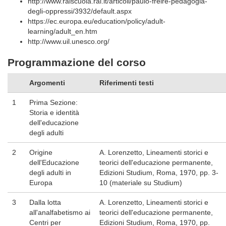
http://www.raiscuola.rai.it/articoli/paulo-freire-pedagogia-
degli-oppressi/3932/default.aspx
https://ec.europa.eu/education/policy/adult-
learning/adult_en.htm
http://www.uil.unesco.org/
Programmazione del corso
Argomenti
Riferimenti testi
1
Prima Sezione:
Storia e identità
dell'educazione
degli adulti
2
Origine
A. Lorenzetto, Lineamenti storici e
dell'Educazione
teorici dell'educazione permanente,
degli adulti in
Edizioni Studium, Roma, 1970, pp. 3-
Europa
10 (materiale su Studium)
3
Dalla lotta
A. Lorenzetto, Lineamenti storici e
all'analfabetismo ai
teorici dell'educazione permanente,
Centri per
Edizioni Studium, Roma, 1970, pp.