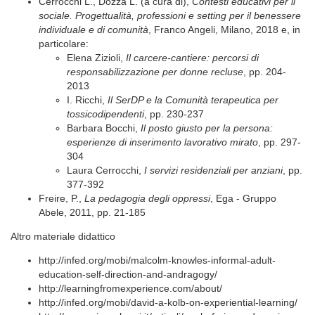
Cerrocchi L., Dozza L. (a cura di),
Contesti educativi per il
sociale. Progettualità, professioni e setting per il benessere
individuale e di comunità
, Franco Angeli, Milano, 2018 e, in
particolare:
Elena Zizioli,
Il carcere-cantiere: percorsi di
responsabilizzazione per donne recluse
, pp. 204-
2013
I. Ricchi,
Il SerDP e la Comunità terapeutica per
tossicodipendenti
, pp. 230-237
Barbara Bocchi,
Il posto giusto per la persona:
esperienze di inserimento lavorativo mirato
, pp. 297-
304
Laura Cerrocchi,
I servizi residenziali per anziani
, pp.
377-392
Freire, P.,
La pedagogia degli oppressi
, Ega - Gruppo
Abele, 2011, pp. 21-185
Altro materiale didattico
http://infed.org/mobi/malcolm-knowles-informal-adult-
education-self-direction-and-andragogy/
http://learningfromexperience.com/about/
http://infed.org/mobi/david-a-kolb-on-experiential-learning/