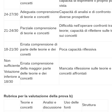
capacità di esprimere il proprio p
concetti
vista
Adeguata comprensione
Capacità di analisi e di confronto 
24-27/30
di teorie e concetti
diverse prospettive
Difficoltà nell’operare confronti tr
Parziale comprensione
21-24/30
teorie; capacità di riflettere sulle 
di teorie e concetti
sui concetti
Errata comprensione di
18-21/30
parte delle teorie e dei
Poca capacità riflessiva
conetti
Non
Errata comprensione
sufficiente
della maggior parte
Mancata riflessione sulle teorie e
Votazione
delle teorie e dei
concetti affrontati
inferiore a
concetti
18/30
Rubrica per la valutazione della prova b)
Teorie e
Analisi e
Uso delle
Struttura
concetti
discussione
fonti