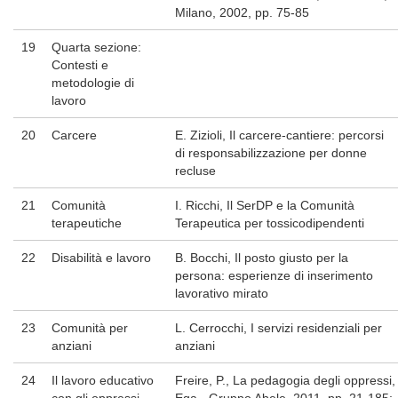
Milano, 2002, pp. 75-85
19
Quarta sezione:
Contesti e
metodologie di
lavoro
20
Carcere
E. Zizioli, Il carcere-cantiere: percorsi
di responsabilizzazione per donne
recluse
21
Comunità
I. Ricchi, Il SerDP e la Comunità
terapeutiche
Terapeutica per tossicodipendenti
22
Disabilità e lavoro
B. Bocchi, Il posto giusto per la
persona: esperienze di inserimento
lavorativo mirato
23
Comunità per
L. Cerrocchi, I servizi residenziali per
anziani
anziani
24
Il lavoro educativo
Freire, P., La pedagogia degli oppressi,
con gli oppressi
Ega - Gruppo Abele, 2011, pp. 21-185;