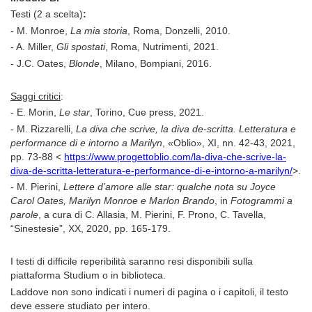
Testi (2 a scelta)
:
- M. Monroe,
La mia storia
, Roma, Donzelli, 2010.
- A. Miller,
Gli spostati
, Roma, Nutrimenti, 2021.
- J.C. Oates,
Blonde
, Milano, Bompiani, 2016.
Saggi critici
:
- E. Morin,
Le star
, Torino, Cue press, 2021.
-
M. Rizzarelli,
La diva che scrive, la diva de-scritta. Letteratura e
performance di e intorno a Marilyn
, «Oblio», XI, nn. 42-43, 2021,
pp. 73-88 <
https://www.progettoblio.com/la-diva-che-scrive-la-
diva-de-scritta-letteratura-e-performance-di-e-intorno-a-marilyn/
>.
- M. Pierini,
Lettere d’amore alle star: qualche nota su Joyce
Carol Oates, Marilyn Monroe e Marlon Brando
, in
Fotogrammi a
parole
, a cura di C. Allasia, M. Pierini, F. Prono, C. Tavella,
“Sinestesie”, XX, 2020, pp. 165-179.
I testi di difficile reperibilità saranno resi disponibili sulla
piattaforma Studium o in biblioteca.
Laddove non sono indicati i numeri di pagina o i capitoli, il testo
deve essere studiato per intero.