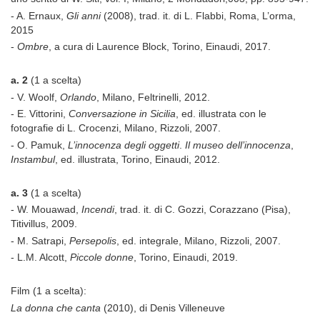
- A. Ernaux,
Gli anni
(2008), trad. it. di L. Flabbi, Roma, L’orma,
2015
-
Ombre
, a cura di Laurence Block, Torino, Einaudi, 2017.
a. 2
(1 a scelta)
- V. Woolf,
Orlando
, Milano, Feltrinelli, 2012.
- E. Vittorini,
Conversazione in Sicilia
, ed. illustrata con le
fotografie di L. Crocenzi, Milano, Rizzoli, 2007.
- O. Pamuk,
L’innocenza degli oggetti
.
Il museo dell’innocenza
,
Instambul
, ed. illustrata, Torino, Einaudi, 2012.
a. 3
(1 a scelta)
- W. Mouawad,
Incendi
, trad. it. di C. Gozzi, Corazzano (Pisa),
Titivillus, 2009.
- M. Satrapi,
Persepolis
, ed. integrale, Milano, Rizzoli, 2007.
- L.M. Alcott,
Piccole donne
, Torino, Einaudi, 2019.
Film (1 a scelta):
La donna che canta
(2010), di Denis Villeneuve