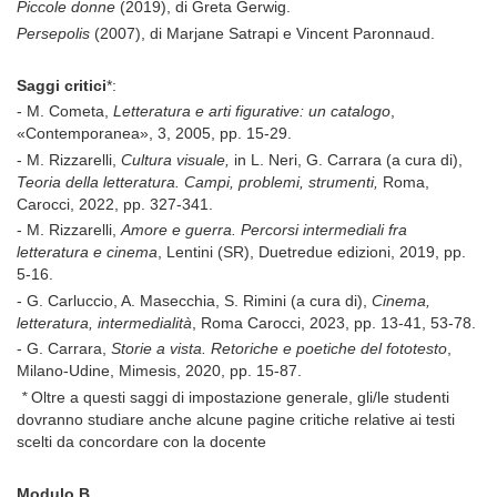
Piccole donne
(2019), di Greta Gerwig.
Persepolis
(2007), di Marjane Satrapi e Vincent Paronnaud.
Saggi critici
*:
- M. Cometa,
Letteratura e arti figurative: un catalogo
,
«Contemporanea», 3, 2005, pp. 15-29.
-
M. Rizzarelli,
Cultura visuale,
in L. Neri, G. Carrara (a cura di),
Teoria della letteratura. Campi, problemi, strumenti,
Roma,
Carocci, 2022, pp. 327-341.
- M. Rizzarelli,
Amore e guerra. Percorsi intermediali fra
letteratura e cinema
, Lentini (SR), Duetredue edizioni, 2019, pp.
5-16.
- G. Carluccio, A. Masecchia, S. Rimini (a cura di),
Cinema,
letteratura, intermedialità
, Roma Carocci, 2023, pp. 13-41, 53-78.
- G. Carrara,
Storie a vista. Retoriche e poetiche del fototesto
,
Milano-Udine, Mimesis, 2020, pp. 15-87.
*
Oltre a questi saggi di impostazione generale, gli/le studenti
dovranno studiare anche alcune pagine critiche relative ai testi
scelti da concordare con la docente
Modulo B.