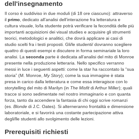
dell'insegnamento
Il corso è suddiviso in due moduli (di 18 ore ciascuno): attraverso
il
primo
, dedicato all’analisi dell’interazione fra letteratura e
cultura visuale, lo/la studente potrà verificare la fecondità delle più
importanti acquisizioni dei visual studies e acquisire gli strumenti
teorici, metodologici e analitici, che dovrà applicare ai casi di
studio scelti fra i testi proposti. Gli/le studenti/ dovranno scegliere
quattro di questi esempi e discutere in forma seminariale la loro
analisi. La
seconda
parte è dedicata all’analisi del mito di Monroe
presente nella produzione letteraria. Nello specifico verranno
messi in luce i seguenti aspetti: come la star ha raccontato la “sua
storia” (M. Monroe,
My Story
); come la sua immagine è stata
presa in carico dalla letteratura e come essa interagisce con lo
storytelling del mito di Marilyn (in
The Misfit
di Arthur Miller); quali
tracce si sono sedimentate nel nostro immaginario e con quanta
forza, tanto da accendere la fantasia di chi oggi scrive romanzi
(es.
Blonde
di J.C. Oates).
Si alterneranno frontalità e dimensione
laboratoriale, e si favorirà una costante partecipazione attiva
degli/lle studenti allo svolgimento delle lezioni.
Prerequisiti richiesti