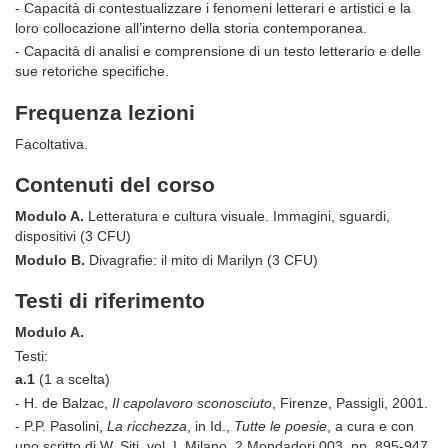
- Capacità di contestualizzare i fenomeni letterari e artistici e la
loro collocazione all’interno della storia contemporanea.
- Capacità di analisi e comprensione di un testo letterario e delle
sue retoriche specifiche.
Frequenza lezioni
Facoltativa.
Contenuti del corso
Modulo A.
Letteratura e cultura visuale. Immagini, sguardi,
dispositivi (3 CFU)
Modulo B.
Divagrafie: il mito di Marilyn (3 CFU)
Testi di riferimento
Modulo A.
Testi:
a.1
(1 a scelta)
- H. de Balzac,
Il capolavoro sconosciuto
, Firenze, Passigli, 2001.
- P.P. Pasolini,
La ricchezza
, in Id.,
Tutte le poesie
, a cura e con
uno scritto di W. Siti, vol. I, Milano, 2 Mondadori,003, pp. 895-947.