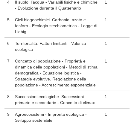
4
Il suolo, l’acqua - Variabili fisiche e chimiche
1
- Evoluzione durante il Quaternario
5
Cicli biogeochimici. Carbonio, azoto e
1
fosforo - Ecologia stechiometrica - Legge di
Liebig
6
Territorialità. Fattori limitanti - Valenza
1
ecologica
7
Concetto di popolazione - Proprietà e
1
dinamica delle popolazioni - Metodi di stima
demografica - Equazione logistica -
Strategie evolutive. Regolazione della
popolazione - Accrescimento esponenziale
8
Successioni ecologiche. Successioni
1
primarie e secondarie - Concetto di climax
9
Agroecosistemi - Impronta ecologica -
1
Sviluppo sostenibile