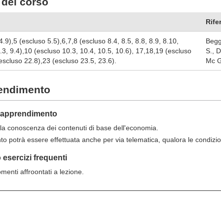
del corso
Rife
.9),5 (escluso 5.5),6,7,8 (escluso 8.4, 8.5, 8.8, 8.9, 8.10,
Begg
9.3, 9.4),10 (escluso 10.3, 10.4, 10.5, 10.6), 17,18,19 (escluso
S., 
escluso 22.8),23 (escluso 23.5, 23.6).
Mc Gr
rendimento
ll'apprendimento
e la conoscenza dei contenuti di base dell'economia.
to potrà essere effettuata anche per via telematica, qualora le condizio
esercizi frequenti
menti affroontati a lezione.