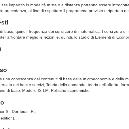
sse impartito in modalità mista o a distanza potranno essere introdotte
in precedenza, al fine di rispettare il programma previsto e riportato ne
esti
 base, quindi, frequenza dei corsi zero di matematica. I corsi zero d
ter affrontare meglio le lezioni e, quindi, lo studio di Elementi di Econo
i
rso
ire una conoscenza dei contenuti di base della microeconomia e della 
rcato dei beni e servizi; Teoria della domanda; teoria dell'offerta; fo
ano di base; Modello IS-LM; Politiche economiche.
to
her S., Dornbush R.,
edition).