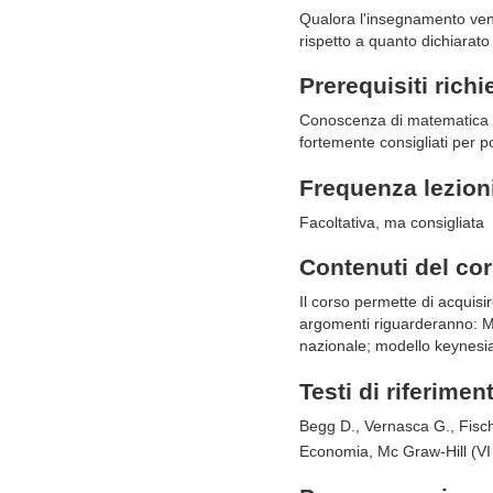
Qualora l'insegnamento veni
rispetto a quanto dichiarato 
Prerequisiti richi
Conoscenza di matematica di
fortemente consigliati per po
Frequenza lezion
Facoltativa, ma consigliata
Contenuti del co
Il corso permette di acquis
argomenti riguarderanno: Me
nazionale; modello keynesi
Testi di riferimen
Begg D., Vernasca G., Fisc
Economia, Mc Graw-Hill (VI 