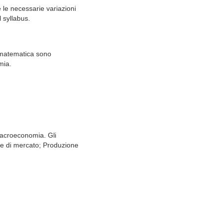
 le necessarie variazioni
l syllabus.
i matematica sono
mia.
macroeconomia. Gli
rme di mercato; Produzione