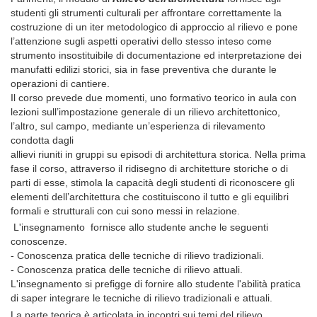
studenti gli strumenti culturali per affrontare correttamente la
costruzione di un iter metodologico di approccio al rilievo e pone
l’attenzione sugli aspetti operativi dello stesso inteso come
strumento insostituibile di documentazione ed interpretazione dei
manufatti edilizi storici, sia in fase preventiva che durante le
operazioni di cantiere.
Il corso prevede due momenti, uno formativo teorico in aula con
lezioni sull’impostazione generale di un rilievo architettonico,
l’altro, sul campo, mediante un’esperienza di rilevamento
condotta dagli
allievi riuniti in gruppi su episodi di architettura storica. Nella prima
fase il corso, attraverso il ridisegno di architetture storiche o di
parti di esse, stimola la capacità degli studenti di riconoscere gli
elementi dell’architettura che costituiscono il tutto e gli equilibri
formali e strutturali con cui sono messi in relazione.
L'insegnamento fornisce allo studente anche le seguenti
conoscenze.
- Conoscenza pratica delle tecniche di rilievo tradizionali.
- Conoscenza pratica delle tecniche di rilievo attuali.
L'insegnamento si prefigge di fornire allo studente l'abilità pratica
di saper integrare le tecniche di rilievo tradizionali e attuali.
La parte teorica è articolata in incontri sui temi del rilievo