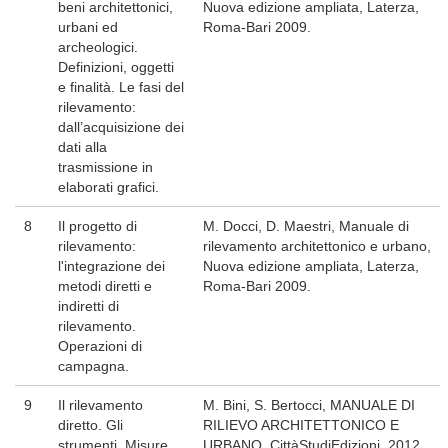
beni architettonici,
Nuova edizione ampliata, Laterza,
urbani ed
Roma-Bari 2009.
archeologici.
Definizioni, oggetti
e finalità. Le fasi del
rilevamento:
dall’acquisizione dei
dati alla
trasmissione in
elaborati grafici.
8
Il progetto di
M. Docci, D. Maestri, Manuale di
rilevamento:
rilevamento architettonico e urbano,
l'integrazione dei
Nuova edizione ampliata, Laterza,
metodi diretti e
Roma-Bari 2009.
indiretti di
rilevamento.
Operazioni di
campagna.
9
Il rilevamento
M. Bini, S. Bertocci, MANUALE DI
diretto. Gli
RILIEVO ARCHITETTONICO E
strumenti. Misure
URBANO, CittàStudiEdizioni, 2012.