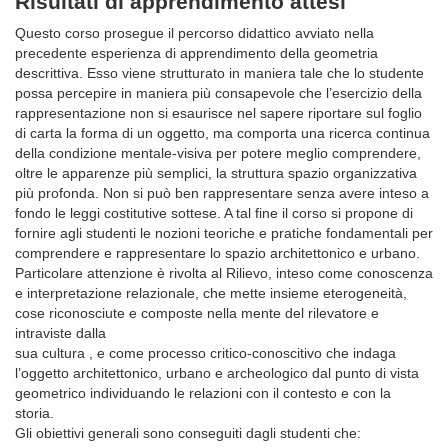
Risultati di apprendimento attesi
Questo corso prosegue il percorso didattico avviato nella
precedente esperienza di apprendimento della geometria
descrittiva. Esso viene strutturato in maniera tale che lo studente
possa percepire in maniera più consapevole che l’esercizio della
rappresentazione non si esaurisce nel sapere riportare sul foglio
di carta la forma di un oggetto, ma comporta una ricerca continua
della condizione mentale-visiva per potere meglio comprendere,
oltre le apparenze più semplici, la struttura spazio organizzativa
più profonda. Non si può ben rappresentare senza avere inteso a
fondo le leggi costitutive sottese. A tal fine il corso si propone di
fornire agli studenti le nozioni teoriche e pratiche fondamentali per
comprendere e rappresentare lo spazio architettonico e urbano.
Particolare attenzione è rivolta al Rilievo, inteso come conoscenza
e interpretazione relazionale, che mette insieme eterogeneità,
cose riconosciute e composte nella mente del rilevatore e
intraviste dalla
sua cultura , e come processo critico-conoscitivo che indaga
l’oggetto architettonico, urbano e archeologico dal punto di vista
geometrico individuando le relazioni con il contesto e con la
storia.
Gli obiettivi generali sono conseguiti dagli studenti che: