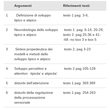
Argomenti
Riferimenti testi
1
Definizione di sviluppo
testo 1 pag. 3-6,
tipico e atipico
2
Neurobiologia dello sviluppo
testo 1: pag. 6-14; 20-29;
tipico e atipico
testo 2: pag.25-36 e 41-
-68 -no box 3 e box 5
3
Sintesi propedeutica dei
testo 2, pag 3-23
modelli e metodi dello
sviluppo tipico e atipico:
4
Sviluppo percettivo e
testo 2 pag 105-128
attentivo: tipicita’ e atipicita’
5
disturbi dell’attenzione
testo 1 pag: 369.389
6
disturbi della regolazione
testo 1 pag. 254-263
della processazione
sensoriale