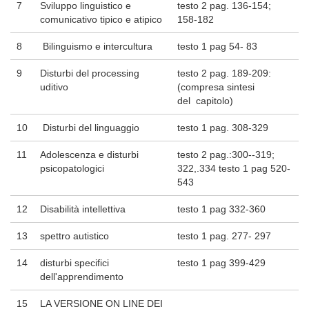
7
Sviluppo linguistico e
testo 2 pag. 136-154;
comunicativo tipico e atipico
158-182
8
Bilinguismo e intercultura
testo 1 pag 54- 83
9
Disturbi del processing
testo 2 pag. 189-209:
uditivo
(compresa sintesi
del capitolo)
10
Disturbi del linguaggio
testo 1 pag. 308-329
11
Adolescenza e disturbi
testo 2 pag.:300--319;
psicopatologici
322,.334 testo 1 pag 520-
543
12
Disabilità intellettiva
testo 1 pag 332-360
13
spettro autistico
testo 1 pag. 277- 297
14
disturbi specifici
testo 1 pag 399-429
dell'apprendimento
15
LA VERSIONE ON LINE DEI