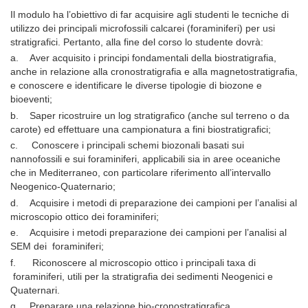
Il modulo ha l’obiettivo di far acquisire agli studenti le tecniche di
utilizzo dei principali microfossili calcarei (foraminiferi) per usi
stratigrafici. Pertanto, alla fine del corso lo studente dovrà:
a.
Aver acquisito i principi fondamentali della biostratigrafia,
anche in relazione alla cronostratigrafia e alla magnetostratigrafia,
e conoscere e identificare le diverse tipologie di biozone e
bioeventi;
b.
Saper ricostruire un log stratigrafico (anche sul terreno o da
carote) ed effettuare una campionatura a fini biostratigrafici;
c.
Conoscere i principali schemi biozonali basati sui
nannofossili e sui foraminiferi, applicabili sia in aree oceaniche
che in Mediterraneo, con particolare riferimento all’intervallo
Neogenico-Quaternario;
d.
Acquisire i metodi di preparazione dei campioni per l’analisi al
microscopio ottico dei foraminiferi;
e.
Acquisire i metodi preparazione dei campioni per l’analisi al
SEM dei foraminiferi;
f.
Riconoscere al microscopio ottico i principali taxa di
foraminiferi, utili per la stratigrafia dei sedimenti Neogenici e
Quaternari.
g.
Preparare una relazione bio-cronostratigrafica.