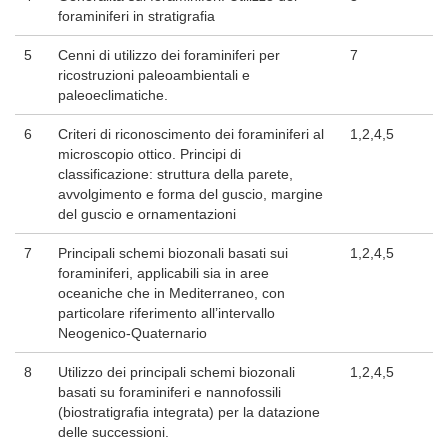
foraminiferi in stratigrafia
5
Cenni di utilizzo dei foraminiferi per
7
ricostruzioni paleoambientali e
paleoeclimatiche.
6
Criteri di riconoscimento dei foraminiferi al
1,2,4,5
microscopio ottico. Principi di
classificazione: struttura della parete,
avvolgimento e forma del guscio, margine
del guscio e ornamentazioni
7
Principali schemi biozonali basati sui
1,2,4,5
foraminiferi, applicabili sia in aree
oceaniche che in Mediterraneo, con
particolare riferimento all’intervallo
Neogenico-Quaternario
8
Utilizzo dei principali schemi biozonali
1,2,4,5
basati su foraminiferi e nannofossili
(biostratigrafia integrata) per la datazione
delle successioni.