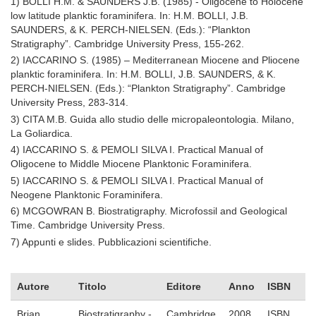
1) BOLLI H.M. & SAUNDERS J.B. (1985) - Oligocene to Holocene
low latitude planktic foraminifera. In: H.M. BOLLI, J.B.
SAUNDERS, & K. PERCH-NIELSEN. (Eds.): “Plankton
Stratigraphy”. Cambridge University Press, 155-262.
2) IACCARINO S. (1985) – Mediterranean Miocene and Pliocene
planktic foraminifera. In: H.M. BOLLI, J.B. SAUNDERS, & K.
PERCH-NIELSEN.
(Eds.): “Plankton Stratigraphy”. Cambridge
University Press, 283-314.
3) CITA M.B. Guida allo studio delle micropaleontologia. Milano,
La Goliardica.
4) IACCARINO S. & PEMOLI SILVA I. Practical Manual of
Oligocene to Middle Miocene Planktonic Foraminifera.
5) IACCARINO S. & PEMOLI SILVA I. Practical Manual of
Neogene Planktonic Foraminifera.
6) MCGOWRAN B. Biostratigraphy. Microfossil and Geological
Time. Cambridge University Press.
7) Appunti e slides. Pubblicazioni scientifiche.
Autore
Titolo
Editore
Anno
ISBN
Brian
Biostratigraphy -
Cambridge
2008
ISBN