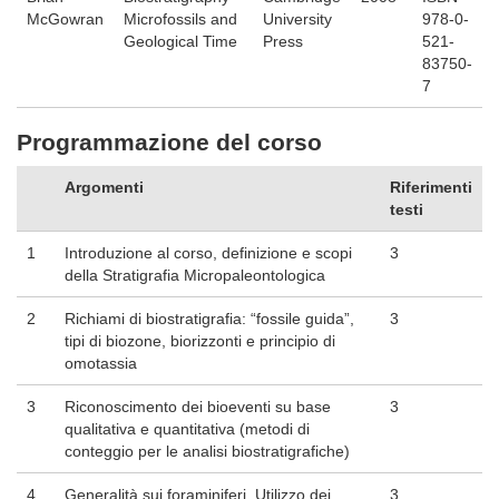
McGowran
Microfossils and
University
978-0-
Geological Time
Press
521-
83750-
7
Programmazione del corso
Argomenti
Riferimenti
testi
1
Introduzione al corso, definizione e scopi
3
della Stratigrafia Micropaleontologica
2
Richiami di biostratigrafia: “fossile guida”,
3
tipi di biozone, biorizzonti e principio di
omotassia
3
Riconoscimento dei bioeventi su base
3
qualitativa e quantitativa (metodi di
conteggio per le analisi biostratigrafiche)
4
Generalità sui foraminiferi. Utilizzo dei
3