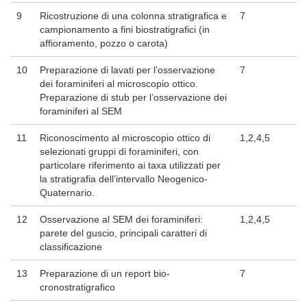
9
Ricostruzione di una colonna stratigrafica e
7
campionamento a fini biostratigrafici (in
affioramento, pozzo o carota)
10
Preparazione di lavati per l’osservazione
7
dei foraminiferi al microscopio ottico.
Preparazione di stub per l’osservazione dei
foraminiferi al SEM
11
Riconoscimento al microscopio ottico di
1,2,4,5
selezionati gruppi di foraminiferi, con
particolare riferimento ai taxa utilizzati per
la stratigrafia dell’intervallo Neogenico-
Quaternario.
12
Osservazione al SEM dei foraminiferi:
1,2,4,5
parete del guscio, principali caratteri di
classificazione
13
Preparazione di un report bio-
7
cronostratigrafico