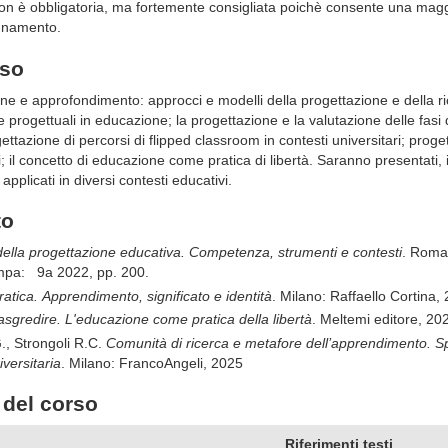
non è obbligatoria, ma fortemente consigliata poichè consente una mag
egnamento.
rso
ne e approfondimento: approcci e modelli della progettazione e della ri
 progettuali in educazione; la progettazione e la valutazione delle fasi d
gettazione di percorsi di flipped classroom in contesti universitari; prog
i; il concetto di educazione come pratica di libertà. Saranno presentati, 
applicati in diversi contesti educativi.
to
ella progettazione educativa.
Competenza, strumenti e contesti
. Roma
ampa: 9a 2022, pp. 200.
ratica.
Apprendimento, significato e identità
. Milano: Raffaello Cortina,
asgredire. L'educazione come pratica della libertà
. Meltemi editore, 20
G., Strongoli R.C.
Comunità di ricerca e metafore dell’apprendimento.
Sp
iversitaria
. Milano: FrancoAngeli, 2025
del corso
Riferimenti testi