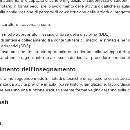
 di aumentare le capacità critiche e di giudizio di studentesse e studenti a
otano in forma peculiare lo svolgimento delle attività didattiche in aula
la configurazione di percorsi di co-costruzione delle attività di progett
 di carattere trasversale sono:
 modo appropriato il lessico di base della disciplina (DD1);
i sintesi e collegamento tra contenuti teorici, metodi e strategie per c
 educativi (DD3);
ovalutazione del proprio apprendimento orientate allo sviluppo dell'a
candone le ragioni, intorno alle scelte di obiettivi, procedure e metodo
gimento dell'insegnamento
olgeranno seguendo modelli, metodi e tecniche di ispirazione costruttivis
nate da attività pratiche in aula (case history, simulazione, lavoro/disc
 che avranno una funzione esclusivamente formativa (incideranno sulla did
esti
i