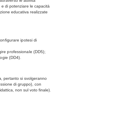
ttraverso le attività
, e di potenziare le capacità
azione educativa realizzate
onfigurare ipotesi di
gire professionale (DD5);
logie (DD4).
ta, pertanto si svolgeranno
ussione di gruppo), con
attica, non sul voto finale).