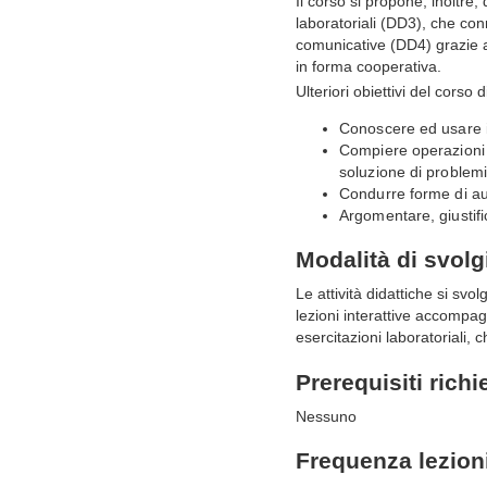
Il corso si propone, inoltre,
laboratoriali (DD3), che conn
comunicative (DD4) grazie al
in forma cooperativa.
Ulteriori obiettivi del corso
Conoscere ed usare in
Compiere operazioni d
soluzione di problemi
Condurre forme di aut
Argomentare, giustifi
Modalità di svol
Le attività didattiche si sv
lezioni interattive accompag
esercitazioni laboratoriali,
Prerequisiti richi
Nessuno
Frequenza lezion