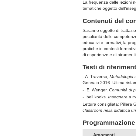
La frequenza delle lezioni 
tematiche oggetto dell'ins
Contenuti del co
Saranno oggetto di trattazio
peculiarità delle competenze
educativi e formativi; la pro
pratiche in contesti formativ
di esperienze e di strumenti 
Testi di riferimen
- A. Traverso,
Metodologia d
Gennaio 2016.
Ultima rist
- E. Wenger.
Comunità di p
- bell kooks.
Insegnare a tr
Lettura consigliata: Pillera 
classroom nella didattica un
Programmazione 
Argomenti