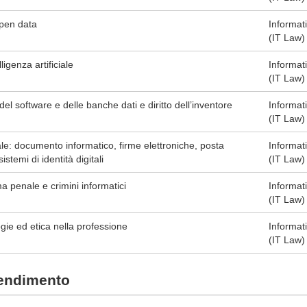
open data
Informat
(IT Law)
ligenza artificiale
Informat
(IT Law)
 del software e delle banche dati e diritto dell’inventore
Informat
(IT Law)
le: documento informatico, firme elettroniche, posta
Informat
sistemi di identità digitali
(IT Law)
 penale e crimini informatici
Informat
(IT Law)
gie ed etica nella professione
Informat
(IT Law)
rendimento