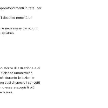
 approfondimenti in rete, per
 il docente nonché un
 le necessarie variazioni
l syllabus.
no sforzo di astrazione e di
e Scienze umanistiche
iti durante le lezioni e
con casi di specie i concetti
ono essere acquisiti più
e lezioni.