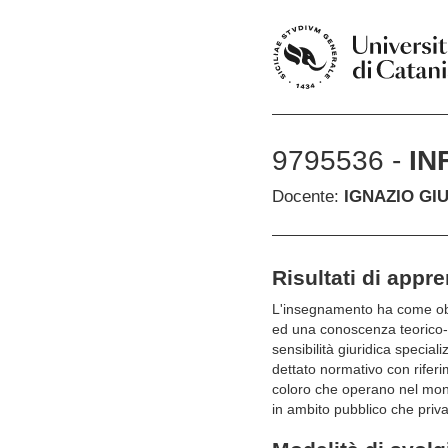
9795536 -
IN
Docente:
IGNAZIO GI
Risultati di appr
L'insegnamento ha come obie
ed una conoscenza teorico-pr
sensibilità giuridica specia
dettato normativo con riferi
coloro che operano nel mondo 
in ambito pubblico che priva