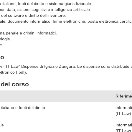
taliano, fonti del diritto e sistema giurisdizionale.
en data, sistemi cognitivi e intelligenza artificiale.
a del software e diritto dell’inventore.
le: documento informatico, firme elettroniche, posta elettronica certifica
a penale e crimini informatici.
logie.
e.
to
 - IT Law" Dispense di Ignazio Zangara. Le dispense sono distribuite ag
ttronico (.pdf).
del corso
Riferime
taliano e fonti del diritto
Informat
(IT Law)
ale
Informat
(IT Law)