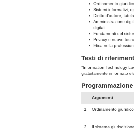
Ordinamento giuridico i
Sistemi informativi, op
Diritto d’autore, tutel
Amministrazione digita
digitali.
Fondamenti del sistem
Privacy e nuove tecno
Etica nella profession
Testi di riferimen
"Information Technology Law
gratuitamente in formato ele
Programmazione 
Argomenti
1
Ordinamento giuridico i
2
Il sistema giurisdizion