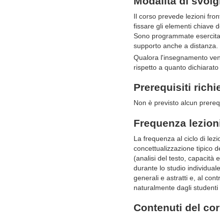
Modalità di svol
Il corso prevede lezioni fron
fissare gli elementi chiave de
Sono programmate esercitazi
supporto anche a distanza.
Qualora l'insegnamento venis
rispetto a quanto dichiarato 
Prerequisiti richi
Non è previsto alcun prereq
Frequenza lezion
La frequenza al ciclo di lez
concettualizzazione tipico 
(analisi del testo, capacità 
durante lo studio individuale.
generali e astratti e, al con
naturalmente dagli studenti 
Contenuti del co