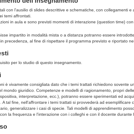
gimento dell'insegnamento
tali con l'ausilio di slides descrittive e schematiche, con collegamenti e
i temi affrontati.
oni in aula e sono previsti momenti di interazione (question time) con
se impartito in modalità mista o a distanza potranno essere introdotte
in precedenza, al fine di rispettare il programma previsto e riportato ne
esti
uisito per lo studio di questo insegnamento.
i
ioni è vivamente consigliata dato che i temi trattati richiedono sovente u
del mondo giuridico. Competenze e modelli di ragionamento, propri dell
espositiva, interpretazione, ecc.), potranno essere sperimentati ed acquis
 A tal fine, nell'affrontare i temi trattati si provvederà ad esemplificare 
trario, generalizzare i casi di specie. Tali modelli di apprendimento poss
con la frequenza e l'interazione con i colleghi e con il docente durante l
rso