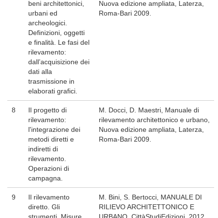
beni architettonici,
Nuova edizione ampliata, Laterza,
urbani ed
Roma-Bari 2009.
archeologici.
Definizioni, oggetti
e finalità. Le fasi del
rilevamento:
dall’acquisizione dei
dati alla
trasmissione in
elaborati grafici.
8
Il progetto di
M. Docci, D. Maestri, Manuale di
rilevamento:
rilevamento architettonico e urbano,
l'integrazione dei
Nuova edizione ampliata, Laterza,
metodi diretti e
Roma-Bari 2009.
indiretti di
rilevamento.
Operazioni di
campagna.
9
Il rilevamento
M. Bini, S. Bertocci, MANUALE DI
diretto. Gli
RILIEVO ARCHITETTONICO E
strumenti. Misure
URBANO, CittàStudiEdizioni, 2012.