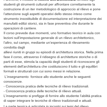
studenti gli strumenti culturali per affrontare correttamente la
costruzione di un iter metodologico di approccio al rilievo e pone
l’attenzione sugli aspetti operativi dello stesso inteso come
strumento insostituibile di documentazione ed interpretazione dei
manufatti edilizi storici, sia in fase preventiva che durante le
operazioni di cantiere.
Il corso prevede due momenti, uno formativo teorico in aula con
lezioni sull’impostazione generale di un rilievo architettonico,
l’altro, sul campo, mediante un’esperienza di rilevamento
condotta dagli
allievi riuniti in gruppi su episodi di architettura storica. Nella prima
fase il corso, attraverso il ridisegno di architetture storiche o di
parti di esse, stimola la capacità degli studenti di riconoscere gli
elementi dell’architettura che costituiscono il tutto e gli equilibri
formali e strutturali con cui sono messi in relazione.
L'insegnamento fornisce allo studente anche le seguenti
conoscenze.
- Conoscenza pratica delle tecniche di rilievo tradizionali.
- Conoscenza pratica delle tecniche di rilievo attuali.
L'insegnamento si prefigge di fornire allo studente l'abilità pratica
di saper integrare le tecniche di rilievo tradizionali e attuali.
La parte teorica è articolata in incontri sui temi del rilievo