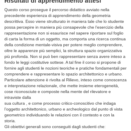
Risultati di apprendimento attesi
Questo corso prosegue il percorso didattico avviato nella
precedente esperienza di apprendimento della geometria
descrittiva. Esso viene strutturato in maniera tale che lo studente
possa percepire in maniera più consapevole che l’esercizio della
rappresentazione non si esaurisce nel sapere riportare sul foglio
di carta la forma di un oggetto, ma comporta una ricerca continua
della condizione mentale-visiva per potere meglio comprendere,
oltre le apparenze più semplici, la struttura spazio organizzativa
più profonda. Non si può ben rappresentare senza avere inteso a
fondo le leggi costitutive sottese. A tal fine il corso si propone di
fornire agli studenti le nozioni teoriche e pratiche fondamentali per
comprendere e rappresentare lo spazio architettonico e urbano.
Particolare attenzione è rivolta al Rilievo, inteso come conoscenza
e interpretazione relazionale, che mette insieme eterogeneità,
cose riconosciute e composte nella mente del rilevatore e
intraviste dalla
sua cultura , e come processo critico-conoscitivo che indaga
l’oggetto architettonico, urbano e archeologico dal punto di vista
geometrico individuando le relazioni con il contesto e con la
storia.
Gli obiettivi generali sono conseguiti dagli studenti che: