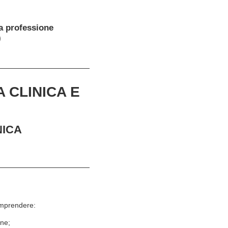
la professione
)
 CLINICA E
NICA
comprendere:
one;