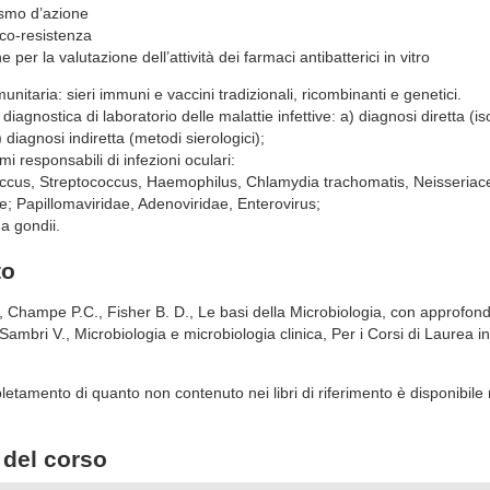
smo d’azione
tico-resistenza
 per la valutazione dell’attività dei farmaci antibatterici in vitro
munitaria: sieri immuni e vaccini tradizionali, ricombinanti e genetici.
 diagnostica di laboratorio delle malattie infettive: a)
diagnosi diretta (i
)
diagnosi indiretta (metodi sierologici);
mi responsabili di infezioni oculari:
coccus, Streptococcus, Haemophilus, Chlamydia trachomatis, Neisseriac
ae; Papillomaviridae, Adenoviridae, Enterovirus;
a gondii.
to
 Champe P.C., Fisher B. D., Le basi della Microbiologia, con approfondim
Sambri V., Microbiologia e microbiologia clinica, Per i Corsi di Laurea in
pletamento di quanto non contenuto nei libri di riferimento è disponibile
del corso