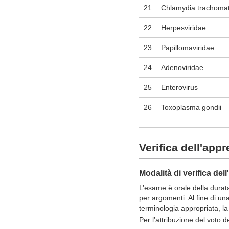
21
Chlamydia trachomat
22
Herpesviridae
23
Papillomaviridae
24
Adenoviridae
25
Enterovirus
26
Toxoplasma gondii
Verifica dell'app
Modalità di verifica de
L’esame è orale della durat
per argomenti. Al fine di una
terminologia appropriata, la
Per l’attribuzione del voto 