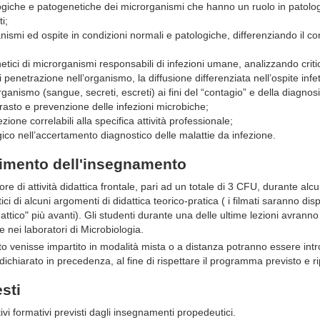
ologiche e patogenetiche dei microrganismi che hanno un ruolo in patolo
i;
anismi ed ospite in condizioni normali e patologiche, differenziando il co
tici di microrganismi responsabili di infezioni umane, analizzando cri
di penetrazione nell’organismo, la diffusione differenziata nell’ospite infe
’organismo (sangue, secreti, escreti) ai fini del “contagio” e della diagnosi
trasto e prevenzione delle infezioni microbiche;
ezione correlabili alla specifica attività professionale;
ico nell’accertamento diagnostico delle malattie da infezione.
gimento dell'insegnamento
ore di attività didattica frontale, pari ad un totale di 3 CFU, durante alc
tici di alcuni argomenti di didattica teorico-pratica ( i filmati saranno dis
ttico" più avanti). Gli studenti durante una delle ultime lezioni avranno l
te nei laboratori di Microbiologia.
o venisse impartito in modalità mista o a distanza potranno essere intr
dichiarato in precedenza, al fine di rispettare il programma previsto e ri
esti
vi formativi previsti dagli insegnamenti propedeutici.