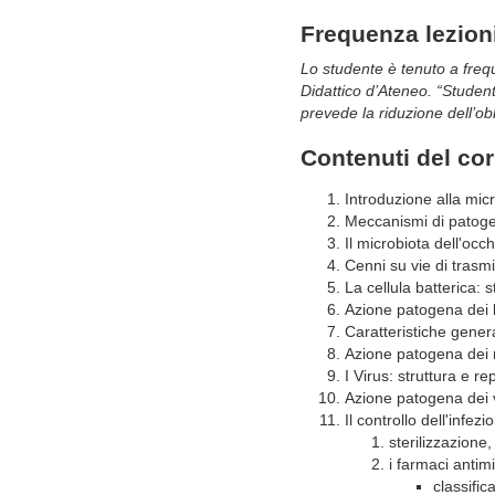
Frequenza lezion
Lo studente è tenuto a freque
Didattico d’Ateneo.
“Studenti
prevede la riduzione dell’o
Contenuti del co
Introduzione alla micro
Meccanismi di patogen
Il microbiota dell'oc
Cenni su vie di trasmi
La cellula batterica: 
Azione patogena dei b
Caratteristiche genera
Azione patogena dei 
I Virus: struttura e re
Azione patogena dei vir
Il controllo dell'infezi
sterilizzazione,
i farmaci antimi
classific