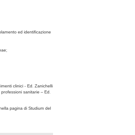
solamento ed identificazione
eae;
enti clinici - Ed. Zanichelli
 professioni sanitarie – Ed.
 nella pagina di Studium del