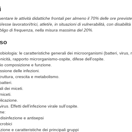
i
ntare le attività didattiche frontali per almeno il 70% delle ore previste
/esse lavoratori/trici, atleti/e, in situazioni di vulnerabilità, con disabilit
bbligo di frequenza, nella misura massima del 20%.
rso
biologia: le caratteristiche generali dei microorganismi (batteri, virus, m
icità, rapporto microrganismo-ospite, difese dell'ospite.
chio composizione e funzione.
ssione delle infezioni.
struttura, crescita e metabolismo.
atteri.
li dei miceti.
miceti.
plicazione.
us. Effetti dell’infezione virale sull’ospite.
one:
 disinfezione e antisepsi
crobici
azione e caratteristiche dei principali gruppi