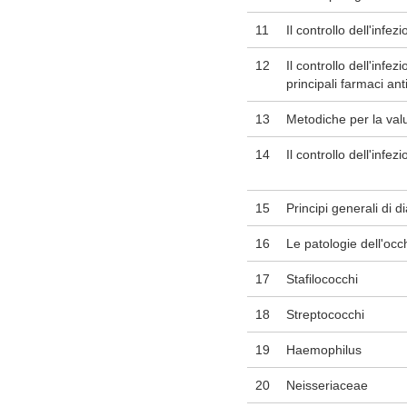
11
Il controllo dell'infez
12
Il controllo dell'infe
principali farmaci an
13
Metodiche per la valut
14
Il controllo dell'infezi
15
Principi generali di d
16
Le patologie dell'occ
17
Stafilococchi
18
Streptococchi
19
Haemophilus
20
Neisseriaceae