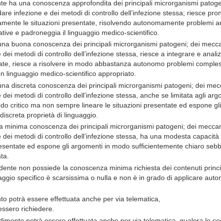
nte ha una conoscenza approfondita dei principali microrganismi patoge
 dare infezione e dei metodi di controllo dell’infezione stessa; riesce p
icamente le situazioni presentate, risolvendo autonomamente problemi a
tive e padroneggia il linguaggio medico-scientifico.
una buona conoscenza dei principali microrganismi patogeni; dei meccan
 dei metodi di controllo dell’infezione stessa, riesce a integrare e anali
ntate, riesce a risolvere in modo abbastanza autonomo problemi comple
un linguaggio medico-scientifico appropriato.
una discreta conoscenza dei principali microrganismi patogeni; dei mecc
 dei metodi di controllo dell’infezione stessa, anche se limitata agli argo
odo critico ma non sempre lineare le situazioni presentate ed espone g
iscreta proprietà di linguaggio.
la minima conoscenza dei principali microrganismi patogeni; dei meccani
e dei metodi di controllo dell’infezione stessa, ha una modesta capacità 
presentate ed espone gli argomenti in modo sufficientemente chiaro sebb
ata.
ente non possiede la conoscenza minima richiesta dei contenuti princi
nguaggio specifico è scarsissima o nulla e non è in grado di applicare 
to potrà essere effettuata anche per via telematica,
essero richiedere.
ndimento potrà essere effettuata anche per via telematica, qualora le co