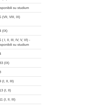
sponibili su studium
 (VII, VIII, IX)
4 (IX)
 I, II, III, IV, V, VI) -
sponibili su studium
4
33 (IX)
8
I, II, III)
3 (I, II)
 (I, II, III)