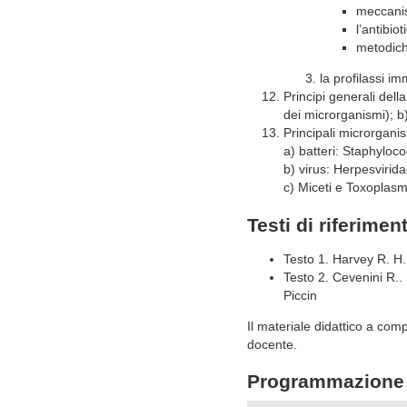
meccani
l’antibio
metodiche
la profilassi im
Principi generali della
dei microrganismi); b
Principali microrganis
a) batteri: Staphylo
b) virus: Herpesvirid
c) Miceti e Toxoplasm
Testi di riferimen
Testo 1. Harvey R. H.,
Testo 2. Cevenini R.. 
Piccin
Il materiale didattico a com
docente.
Programmazione 