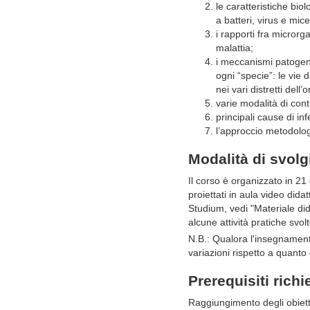
le caratteristiche bi
a batteri, virus e micet
i rapporti fra microrg
malattia;
i meccanismi patogene
ogni “specie”: le vie 
nei vari distretti dell
varie modalità di con
principali cause di inf
l’approccio metodolog
Modalità di svol
Il corso è organizzato in 21 
proiettati in aula video didat
Studium, vedi "Materiale dida
alcune attività pratiche svol
N.B.: Qualora l'insegnament
variazioni rispetto a quanto 
Prerequisiti richi
Raggiungimento degli obietti