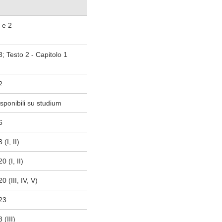
1 e 2
3; Testo 2 - Capitolo 1
2
sponibili su studium
6
(I, II)
0 (I, II)
0 (III, IV, V)
 23
 (III)