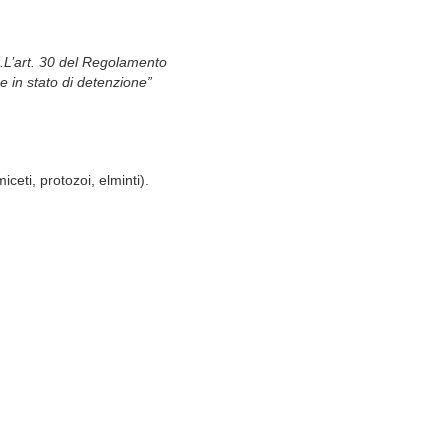
.
L’art. 30
del Regolamento
à e in stato di detenzione”
iceti, protozoi, elminti).