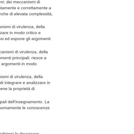
ni; dei meccanismi di
rontamente e correttamente a
nche di elevata complessità;
ismi di virulenza, della
zzare in modo critico e
ssi ed espone gli argomenti
anismi di virulenza, della
menti principali; riesce a
li argomenti in modo
smi di virulenza, della
di integrare e analizzare in
ene la proprietà di
pali dell’insegnamento. La
autonomamente le conoscenze
ndizioni lo dovessero