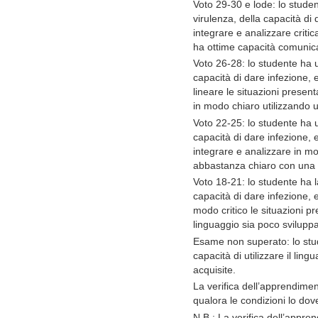
Voto 29-30 e lode: lo stude
virulenza, della capacità di
integrare e analizzare crit
ha ottime capacità comunica
Voto 26-28: lo studente ha 
capacità di dare infezione, e
lineare le situazioni prese
in modo chiaro utilizzando 
Voto 22-25: lo studente ha 
capacità di dare infezione, e
integrare e analizzare in m
abbastanza chiaro con una d
Voto 18-21: lo studente ha 
capacità di dare infezione, 
modo critico le situazioni 
linguaggio sia poco svilupp
Esame non superato: lo stud
capacità di utilizzare il li
acquisite.
La verifica dell’apprendimen
qualora le condizioni lo dov
N.B.: La verifica dell’appre