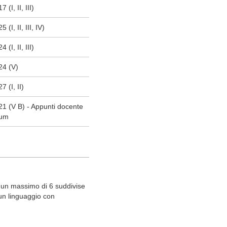
 (I, II, III)
 (I, II, III, IV)
 (I, II, III)
24 (V)
7 (I, II)
 21 (V B) - Appunti docente
ium
d un massimo di 6 suddivise
 un linguaggio con