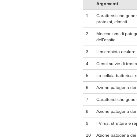
Argomenti
1
Caratteristiche genera
protozoi, elminti
2
Meccanismi di patoge
dell'ospite
3
Il microbiota oculare
4
Cenni su vie di trasm
5
La cellula batterica:
6
Azione patogena dei 
7
Caratteristiche genera
8
Azione patogena dei 
9
I Virus: struttura e r
10
Azione patogena dei vi