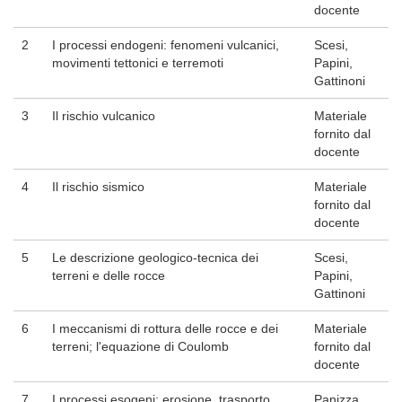
docente
2
I processi endogeni: fenomeni vulcanici,
Scesi,
movimenti tettonici e terremoti
Papini,
Gattinoni
3
Il rischio vulcanico
Materiale
fornito dal
docente
4
Il rischio sismico
Materiale
fornito dal
docente
5
Le descrizione geologico-tecnica dei
Scesi,
terreni e delle rocce
Papini,
Gattinoni
6
I meccanismi di rottura delle rocce e dei
Materiale
terreni; l'equazione di Coulomb
fornito dal
docente
7
I processi esogeni: erosione, trasporto,
Panizza