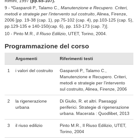
Rimini, 1997
(
pp.65-107).
9 - *Gasparoli P., Talamo C.,
Manutenzione e Recupero. Criteri,
metodi e strategie per l’intervento sul costruito
, Alinea, Firenze,
2006 [pp. 19-38 (cap. 1), pp.75-102 (cap. 4), pp.103-125 (cap. 5),
pp.129-135 e 140-150(cap. 6), pp. 153-173 (cap. 7)].
10 - Pinto M.R.,
Il Riuso Edilizio
, UTET, Torino, 2004.
Programmazione del corso
Argomenti
Riferimenti testi
1
i valori del costruito
Gasparoli P., Talamo C.,
Manutenzione e Recupero. Criteri,
metodi e strategie per l’intervento
sul costruito, Alinea, Firenze, 2006
2
la rigenerazione
Di Giulio, R. et altri. Paesaggi
urbana
periferici. Strategie di rigenerazione
urbana. Macerata : Quodlibet, 2013
3
il riuso edilizio
Pinto M.R., Il Riuso Edilizio, UTET,
Torino, 2004