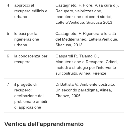
4
approcci al
Castagneto, F. Fiore, V. (a cura di),
recupero edilizio e
Recupero, valorizzazione,
urbano
manutenzione nei centri storici,
LetteraVentidue, Siracusa 2013
5
le basi per la
Castagneto, F. Rigenerare le città
rigenerazione
del Mediterraneo, LetteraVentidue,
urbana
Siracusa, 2013
6
la conoscenza per il
Gasparoli P., Talamo C.,
recupero
Manutenzione e Recupero. Criteri,
metodi e strategie per l’intervento
sul costruito, Alinea, Firenze
7
il progetto di
Di Battista V., Ambiente costruito.
recupero:
Un secondo paradigma, Alinea,
declinazione del
Firenze, 2006
problema e ambiti
di applicazione
Verifica dell'apprendimento