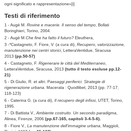
ogni significato e rappresentazione»[i]
Testi di riferimento
1 - Augè M.
Rovine e macerie. Il senso del tempo
, Bollati
Boringhieri, Torino, 2004.
2 - Augè M.
Che fine ha fatto il futuro?
Eleuthera,
3 -*Castagneto, F. Fiore, V. (a cura di),
Recupero, valorizzazione,
manutenzione nei centri storici
, LetteraVentidue, Siracusa
2013
(pp.50-57)
4 - Castagneto, F.
Rigenerare le città del Mediterraneo
,
LetteraVentidue, Siracusa, 2013
(tutto il testo escluse pp.12-
21)
5 - Di Giulio, R. et altri. P
aesaggi periferici. Strategie di
rigenerazione urbana.
Macerata : Quodlibet, 2013 (pp. 77-17;
118-123)
6 - Caterina G. (a cura di),
Il recupero degli infissi
, UTET, Torino,
1995.
7 - Di Battista V.,
Ambiente costruito. Un secondo paradigma
,
Alinea, Firenze, 2006
(
pp.67-165, capitoli 3-4-5-6).
8 - Fiore V.,
La manutenzione dell’immagine urbana
, Maggioli,