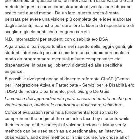
per esempio un questionario, un'intervista, un'osservazione e altri
metodi: In questo corso come strumento di valutazione abbiamo
scelto tutti questi metodi. Da un lato, questa scelta è stata
pensata per avere una visione più completa delle idee elaborate
dagli studenti, ma anche per dare loro la libertà di rispondere e di
scegliere gli elementi che ritengono corretti
N.B. Informazioni per studenti con disabilità e/o DSA
A garanzia di pari opportunità e nel rispetto delle leggi vigenti, gli
studenti interessati possono chiedere un colloquio personale in
modo da programmare eventuali misure compensative e/o
dispensative, in base agli obiettivi didattici ed alle specifiche
esigenze.
È possibile rivolgersi anche al docente referente CInAP (Centro
per l’integrazione Attiva e Partecipata - Servizi per le Disabilità e/o
i DSA) del nostro Dipartimento, prof. Giorgio De Guidi
La verifica dell’apprendimento potrà essere effettuata anche per
via telematica, qualora le condizioni lo dovessero richiedere.
Concept evaluation remains a fundamental tool so that to
comprehend the origin of the obstacles faced by students while
their learning of the concept of volcano-tectonics. Many verify
methods can be used such as a questionnaire, an interview,
observation, and other methods: In this course, we chose all of