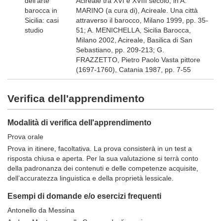
dell’arte
Acireale tra XVI e XVIII secolo, in A.
barocca in
MARINO (a cura di), Acireale. Una città
Sicilia: casi
attraverso il barocco, Milano 1999, pp. 35-
studio
51; A. MENICHELLA, Sicilia Barocca,
Milano 2002, Acireale, Basilica di San
Sebastiano, pp. 209-213; G.
FRAZZETTO, Pietro Paolo Vasta pittore
(1697-1760), Catania 1987, pp. 7-55
Verifica dell'apprendimento
Modalità di verifica dell'apprendimento
Prova orale
Prova in itinere, facoltativa. La prova consisterà in un test a
risposta chiusa e aperta. Per la sua valutazione si terrà conto
della padronanza dei contenuti e delle competenze acquisite,
dell’accuratezza linguistica e della proprietà lessicale.
Esempi di domande e/o esercizi frequenti
Antonello da Messina