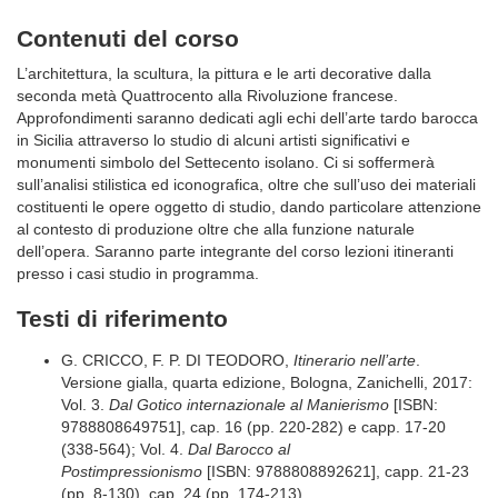
Contenuti del corso
L’architettura, la scultura, la pittura e le arti decorative dalla
seconda metà Quattrocento alla Rivoluzione francese.
Approfondimenti saranno dedicati agli echi dell’arte tardo barocca
in Sicilia attraverso lo studio di alcuni artisti significativi e
monumenti simbolo del Settecento isolano. Ci si soffermerà
sull’analisi stilistica ed iconografica, oltre che sull’uso dei materiali
costituenti le opere oggetto di studio, dando particolare attenzione
al contesto di produzione oltre che alla funzione naturale
dell’opera. Saranno parte integrante del corso lezioni itineranti
presso i casi studio in programma.
Testi di riferimento
G. CRICCO, F. P. DI TEODORO,
Itinerario nell’arte
.
Versione gialla, quarta edizione, Bologna, Zanichelli, 2017:
Vol. 3.
Dal Gotico internazionale al Manierismo
[ISBN:
9788808649751], cap. 16 (pp. 220-282) e capp. 17-20
(338-564); Vol. 4.
Dal Barocco al
Postimpressionismo
[ISBN: 9788808892621], capp. 21-23
(pp. 8-130), cap. 24 (pp. 174-213)