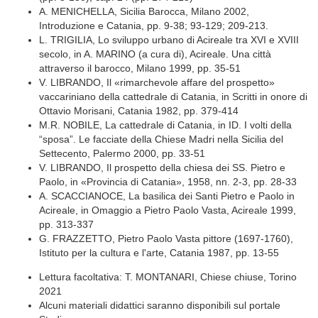
A. MENICHELLA, Sicilia Barocca, Milano 2002,
Introduzione e Catania, pp. 9-38; 93-129; 209-213.
L. TRIGILIA, Lo sviluppo urbano di Acireale tra XVI e XVIII
secolo, in A. MARINO (a cura di), Acireale. Una città
attraverso il barocco, Milano 1999, pp. 35-51
V. LIBRANDO, Il «rimarchevole affare del prospetto»
vaccariniano della cattedrale di Catania, in Scritti in onore di
Ottavio Morisani, Catania 1982, pp. 379-414
M.R. NOBILE, La cattedrale di Catania, in ID. I volti della
“sposa”. Le facciate della Chiese Madri nella Sicilia del
Settecento, Palermo 2000, pp. 33-51
V. LIBRANDO, Il prospetto della chiesa dei SS. Pietro e
Paolo, in «Provincia di Catania», 1958, nn. 2-3, pp. 28-33
A. SCACCIANOCE, La basilica dei Santi Pietro e Paolo in
Acireale, in Omaggio a Pietro Paolo Vasta, Acireale 1999,
pp. 313-337
G. FRAZZETTO, Pietro Paolo Vasta pittore (1697-1760),
Istituto per la cultura e l'arte, Catania 1987, pp. 13-55
Lettura facoltativa: T. MONTANARI, Chiese chiuse, Torino
2021
Alcuni materiali didattici saranno disponibili sul portale