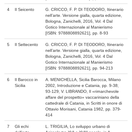
4
Il Seicento
G. CRICCO, F. P. DI TEODORO, Itinerario
nell’arte. Versione gialla, quarta edizione,
Bologna, Zanichelli, 2016, Vol. 4 Dal
Gotico Internazionale al Manierismo
[ISBN: 9788808892621], pp. 8-93
5
Il Settecento
G. CRICCO, F. P. DI TEODORO, Itinerario
nell’arte. Versione gialla, quarta edizione,
Bologna, Zanichelli, 2016, Vol. 4 Dal
Gotico Internazionale al Manierismo
[ISBN: 9788808892621], pp. 94-213
6
Il Barocco in
A. MENICHELLA, Sicilia Barocca, Milano
Sicilia
2002, Introduzione e Catania, pp. 9-38;
93-129; V. LIBRANDO, Il «rimarchevole
affare del prospetto» vaccariniano della
cattedrale di Catania, in Scritti in onore di
Ottavio Morisani, Catania 1982, pp. 379-
414
7
Gli echi
L. TRIGILIA, Lo sviluppo urbano di