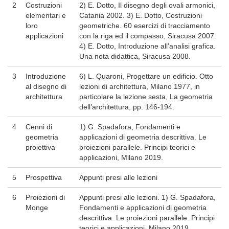
2
Costruzioni
2) E. Dotto, Il disegno degli ovali armonici,
elementari e
Catania 2002. 3) E. Dotto, Costruzioni
loro
geometriche. 60 esercizi di tracciamento
applicazioni
con la riga ed il compasso, Siracusa 2007.
4) E. Dotto, Introduzione all’analisi grafica.
Una nota didattica, Siracusa 2008.
3
Introduzione
6) L. Quaroni, Progettare un edificio. Otto
al disegno di
lezioni di architettura, Milano 1977, in
architettura
particolare la lezione sesta, La geometria
dell’architettura, pp. 146-194.
4
Cenni di
1) G. Spadafora, Fondamenti e
geometria
applicazioni di geometria descrittiva. Le
proiettiva
proiezioni parallele. Principi teorici e
applicazioni, Milano 2019.
5
Prospettiva
Appunti presi alle lezioni
6
Proiezioni di
Appunti presi alle lezioni. 1) G. Spadafora,
Monge
Fondamenti e applicazioni di geometria
descrittiva. Le proiezioni parallele. Principi
teorici e applicazioni, Milano 2019.