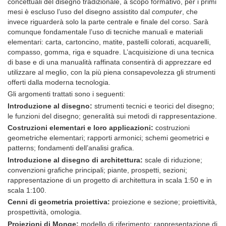
concettuali del disegno tradizionale, a scopo formativo, per i primi
mesi è escluso l’uso del disegno assistito dal
computer
, che
invece riguarderà solo la parte centrale e finale del corso. Sarà
comunque fondamentale l’uso di tecniche manuali e materiali
elementari: carta, cartoncino, matite, pastelli colorati, acquarelli,
compasso, gomma, riga e squadre. L’acquisizione di una tecnica
di base e di una manualità raffinata consentirà di apprezzare ed
utilizzare al meglio, con la più piena consapevolezza gli strumenti
offerti dalla moderna tecnologia.
Gli argomenti trattati sono i seguenti:
Introduzione al disegno:
strumenti tecnici e teorici del disegno;
le funzioni del disegno; generalità sui metodi di rappresentazione.
Costruzioni elementari e loro applicazioni:
costruzioni
geometriche elementari; rapporti armonici; schemi geometrici e
patterns; fondamenti dell’analisi grafica.
Introduzione al disegno di architettura:
scale di riduzione;
convenzioni grafiche principali; piante, prospetti, sezioni;
rappresentazione di un progetto di architettura in scala 1:50 e in
scala 1:100.
Cenni di geometria proiettiva:
proiezione e sezione; proiettività,
prospettività, omologia.
Proiezioni di Monge:
modello di riferimento; rappresentazione di