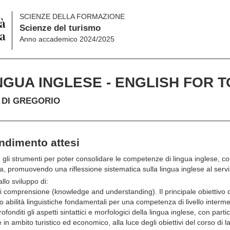
SCIENZE DELLA FORMAZIONE
Scienze del turismo
Anno accademico 2024/2025
NGUA INGLESE - ENGLISH FOR 
 DI GREGORIO
endimento attesi
e gli strumenti per poter consolidare le competenze di lingua inglese, co
ea, promuovendo una riflessione sistematica sulla lingua inglese al serviz
llo sviluppo di:
 comprensione (knowledge and understanding). Il principale obiettivo de
 abilità linguistiche fondamentali per una competenza di livello interm
diti gli aspetti sintattici e morfologici della lingua inglese, con partic
e in ambito turistico ed economico, alla luce degli obiettivi del corso di l