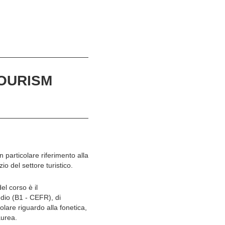
TOURISM
n particolare riferimento alla
io del settore turistico.
l corso è il
edio (B1 - CEFR), di
olare riguardo alla fonetica,
aurea.