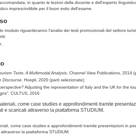
ccomandata, in quanto le lezioni della docente e dell’esperto linguist
tico imprescindibile per il buon esito dell’esame.
rso
to modulo riguarderanno l'analisi dei testi promozionali del settore turis
tti:
n;
to
urism Texts. A Multimodal Analysis
, Channel View Publications, 2014 (p
 Discourse
, Hoepli, 2020 (parti selezionate);
perspective? Adjusting the representation of Italy and the UK for the tou
aigns", CULTUS, 2016
 materiali, come case studies e approfondimenti tramite presenta
ti e scaricati attraverso la piattaforma STUDIUM.
teriali, come case studies e approfondimenti tramite presentazioni in p
ti attraverso la piattaforma STUDIUM.