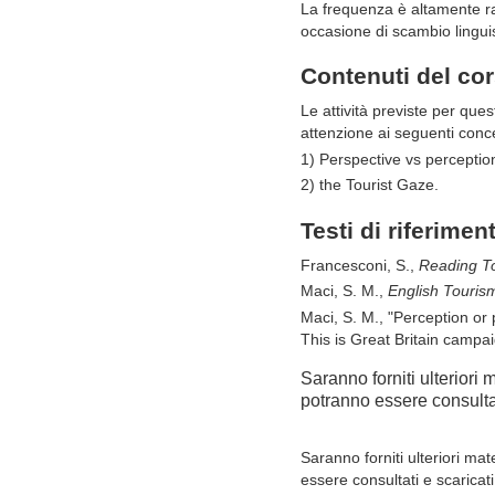
La frequenza è altamente ra
occasione di scambio linguis
Contenuti del co
Le attività previste per ques
attenzione ai seguenti conce
1) Perspective vs perceptio
2) the Tourist Gaze.
Testi di riferimen
Francesconi, S.,
Reading To
Maci, S. M.,
English Touri
sm
Maci, S. M., "Perception or 
This is Great Britain camp
Saranno forniti ulteriori
potranno essere consulta
Saranno forniti ulteriori ma
essere consultati e scarica