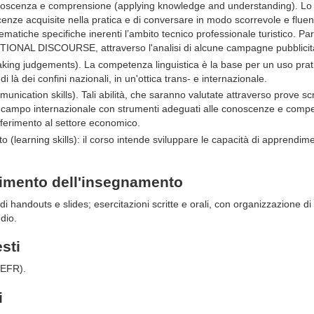
onoscenza e comprensione (applying knowledge and understanding). Lo 
enze acquisite nella pratica e di conversare in modo scorrevole e fluen
tematiche specifiche inerenti l’ambito tecnico professionale turistico. Pa
NAL DISCOURSE, attraverso l'analisi di alcune campagne pubblicita
aking judgements). La competenza linguistica è la base per un uso prati
 di là dei confini nazionali, in un'ottica trans- e internazionale.
munication skills). Tali abilità, che saranno valutate attraverso prove sc
in campo internazionale con strumenti adeguati alle conoscenze e comp
iferimento al settore economico.
 (learning skills): il corso intende sviluppare le capacità di apprendi
gimento dell'insegnamento
zo di handouts e slides; esercitazioni scritte e orali, con organizzazione d
udio.
esti
CEFR).
i