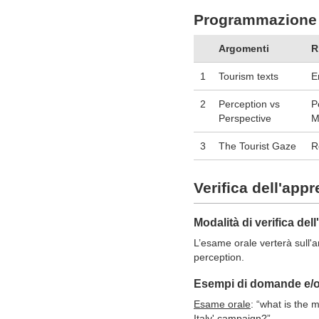
Programmazione 
Argomenti
R
1
Tourism texts
E
2
Perception vs
P
Perspective
M
3
The Tourist Gaze
R
Verifica dell'app
Modalità di verifica de
L’esame orale verterà sull'an
perception.
Esempi di domande e/o 
Esame orale
:
“what
is the m
Italy' campaign?
”.