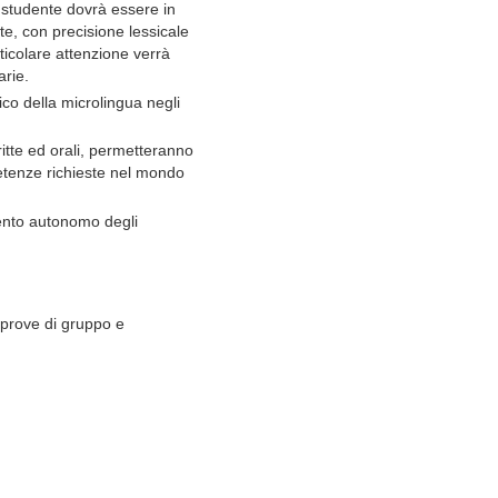
studente dovrà essere in
te, con precisione lessicale
rticolare attenzione verrà
rie.
co della microlingua negli
ritte ed orali, permetteranno
etenze richieste nel mondo
mento autonomo degli
i prove di gruppo e