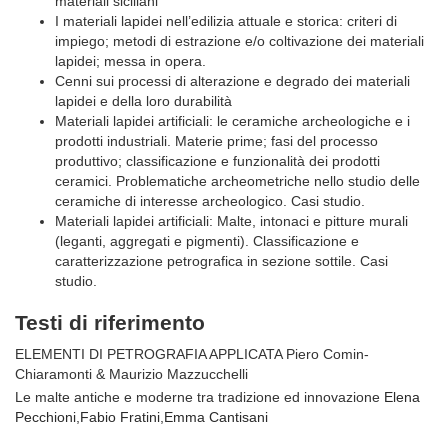
materiali siciliani
I materiali lapidei nell’edilizia attuale e storica: criteri di
impiego; metodi di estrazione e/o coltivazione dei materiali
lapidei; messa in opera.
Cenni sui processi di alterazione e degrado dei materiali
lapidei e della loro durabilità
Materiali lapidei artificiali: le ceramiche archeologiche e i
prodotti industriali. Materie prime; fasi del processo
produttivo; classificazione e funzionalità dei prodotti
ceramici. Problematiche archeometriche nello studio delle
ceramiche di interesse archeologico. Casi studio.
Materiali lapidei artificiali: Malte, intonaci e pitture murali
(leganti, aggregati e pigmenti). Classificazione e
caratterizzazione petrografica in sezione sottile. Casi
studio.
Testi di riferimento
ELEMENTI DI PETROGRAFIA APPLICATA Piero Comin-
Chiaramonti & Maurizio Mazzucchelli
Le malte antiche e moderne tra tradizione ed innovazione
Elena
Pecchioni
,
Fabio Fratini
,
Emma Cantisani