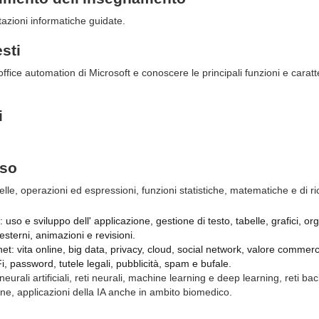
azioni informatiche guidate.
esti
office automation di Microsoft e conoscere le principali funzioni e carat
i
rso
belle, operazioni ed espressioni, funzioni statistiche, matematiche e di ri
uso e sviluppo dell' applicazione, gestione di testo, tabelle, grafici, or
esterni, animazioni e revisioni.
net: vita online, big data, privacy, cloud, social network, valore commerc
i, password, tutele legali, pubblicità, spam e bufale.
à neurali artificiali, reti neurali, machine learning e deep learning, reti b
e, applicazioni della IA anche in ambito biomedico.