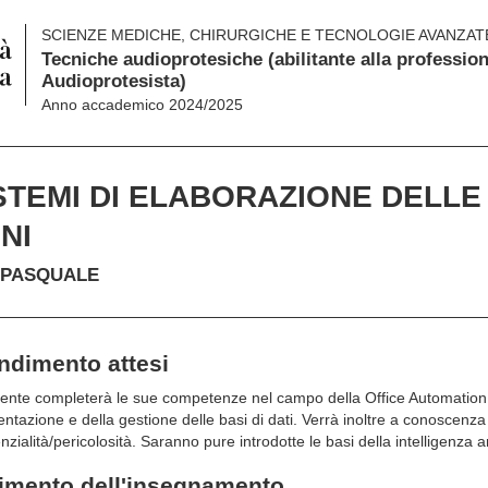
SCIENZE MEDICHE, CHIRURGICHE E TECNOLOGIE AVANZATE
Tecniche audioprotesiche (abilitante alla profession
Audioprotesista)
Anno accademico 2024/2025
STEMI DI ELABORAZIONE DELLE
NI
 PASQUALE
endimento attesi
udente completerà le sue competenze nel campo della Office Automation 
sentazione e della gestione delle basi di dati. Verrà inoltre a conoscenz
nzialità/pericolosità. Saranno pure introdotte le basi della intelligenza art
gimento dell'insegnamento