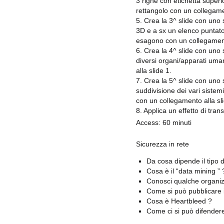
3 righe con etichetta superio
rettangolo con un collegamen
5. Crea la 3^ slide con uno s
3D e a sx un elenco puntato 
esagono con un collegamento
6. Crea la 4^ slide con uno 
diversi organi/apparati uman
alla slide 1.
7. Crea la 5^ slide con uno s
suddivisione dei vari sistem
con un collegamento alla sli
8. Applica un effetto di tran
Access: 60 minuti
Sicurezza in rete
Da cosa dipende il tipo d
Cosa è il “data mining ” 
Conosci qualche organizz
Come si può pubblicare il
Cosa è Heartbleed ?
Come ci si può difender