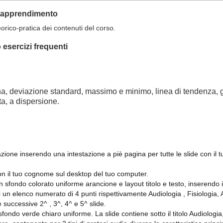
ll'apprendimento
orico-pratica dei contenuti del corso.
esercizi frequenti
, deviazione standard, massimo e minimo, linea di tendenza, gr
ta, a dispersione.
ione inserendo una intestazione a piè pagina per tutte le slide con il
on il tuo cognome sul desktop del tuo computer.
on sfondo colorato uniforme arancione e layout titolo e testo, inserend
gi un elenco numerato di 4 punti rispettivamente Audiologia , Fisiologia
 successive 2^ , 3^, 4^ e 5^ slide.
sfondo verde chiaro uniforme. La slide contiene sotto il titolo Audiologia