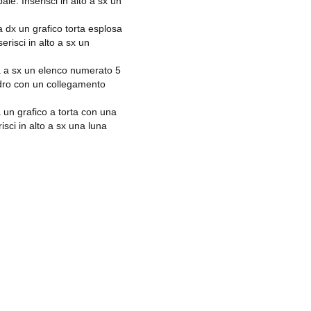
ale. Inserisci in alto a sx un
 a dx un grafico torta esplosa
erisci in alto a sx un
ia a sx un elenco numerato 5
indro con un collegamento
a un grafico a torta con una
sci in alto a sx una luna