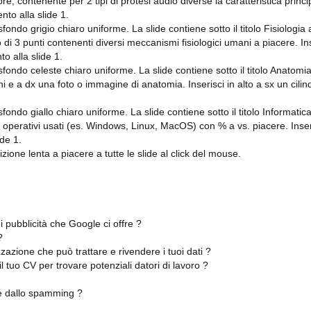
re, contenente per 2 tipi di protesi audio diverse la caratteristica princip
to alla slide 1.
fondo grigio chiaro uniforme. La slide contiene sotto il titolo Fisiologia
di 3 punti contenenti diversi meccanismi fisiologici umani a piacere. Ins
 alla slide 1.
sfondo celeste chiaro uniforme. La slide contiene sotto il titolo Anatom
i e a dx una foto o immagine di anatomia. Inserisci in alto a sx un cil
fondo giallo chiaro uniforme. La slide contiene sotto il titolo Informatic
i operativi usati (es. Windows, Linux, MacOS) con % a vs. piacere. Inseri
de 1.
sizione lenta a piacere a tutte le slide al click del mouse.
i pubblicità che Google ci offre ?
?
azione che può trattare e rivendere i tuoi dati ?
 tuo CV per trovare potenziali datori di lavoro ?
e dallo spamming ?