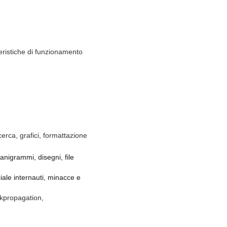
teristiche di funzionamento
cerca, grafici, formattazione
ganigrammi, disegni, file
iale internauti, minacce e
ackpropagation,