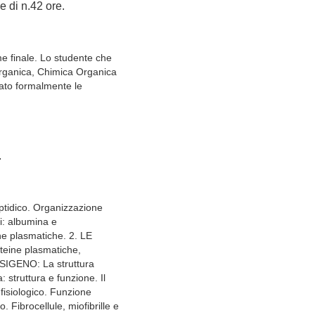
le di n.42 ore.
ame finale. Lo studente che
organica, Chimica Organica
rato formalmente le
.
tidico. Organizzazione
ri: albumina e
ne plasmatiche. 2. LE
teine plasmatiche,
IGENO: La struttura
 struttura e funzione. Il
 fisiologico. Funzione
ibrocellule, miofibrille e