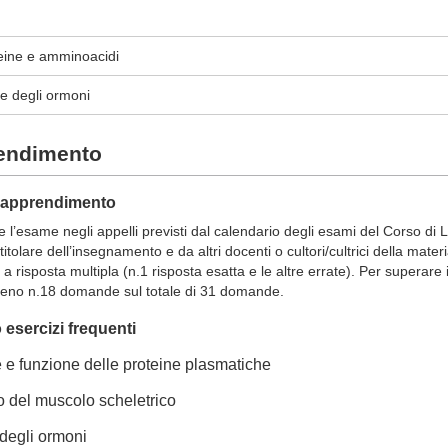
o
teine e amminoacidi
e degli ormoni
rendimento
ll'apprendimento
 l’esame negli appelli previsti dal calendario degli esami del Corso d
olare dell’insegnamento e da altri docenti o cultori/cultrici della materi
 risposta multipla (n.1 risposta esatta e le altre errate). Per superare i
eno n.18 domande sul totale di 31 domande.
esercizi frequenti
ne e funzione delle proteine plasmatiche
 del muscolo scheletrico
degli ormoni