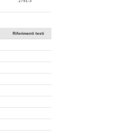
2791-3
Riferimenti testi