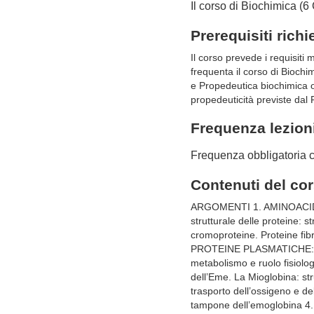
Il corso di Biochimica (6 C
Prerequisiti richi
Il corso prevede i requisiti 
frequenta il corso di Bioch
e Propedeutica biochimica ol
propedeuticità previste dal
Frequenza lezion
Frequenza obbligatoria 
Contenuti del co
ARGOMENTI 1. AMINOACIDI, 
strutturale delle proteine: s
cromoproteine. Proteine fib
PROTEINE PLASMATICHE: L’al
metabolismo e ruolo fisi
dell’Eme. La Mioglobina: str
trasporto dell’ossigeno e del
tampone dell’emoglobina 4.