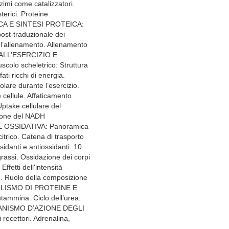
imi come catalizzatori.
terici. Proteine
ENICA E SINTESI PROTEICA:
ost-traduzionale dei
e l’allenamento. Allenamento
 ALL’ESERCIZIO E
o scheletrico: Struttura
ati ricchi di energia.
olare durante l’esercizio.
e cellule. Affaticamento
take cellulare del
zione del NADH
ONE OSSIDATIVA: Panoramica
itrico. Catena di trasporto
sidanti e antiossidanti. 10.
rassi. Ossidazione dei corpi
ffetti dell'intensità
ento. Ruolo della composizione
TABOLISMO DI PROTEINE E
ammina. Ciclo dell’urea.
CCANISMO D’AZIONE DEGLI
recettori. Adrenalina,