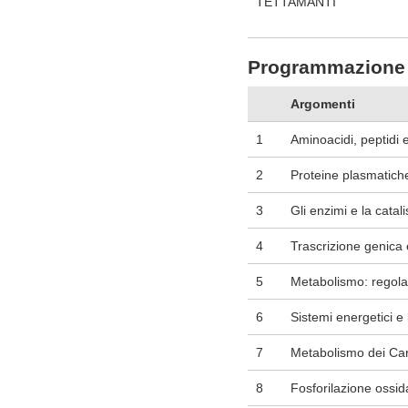
TETTAMANTI
Programmazione 
Argomenti
1
Aminoacidi, peptidi 
2
Proteine plasmatiche
3
Gli enzimi e la catal
4
Trascrizione genica 
5
Metabolismo: regolaz
6
Sistemi energetici e
7
Metabolismo dei Car
8
Fosforilazione ossid