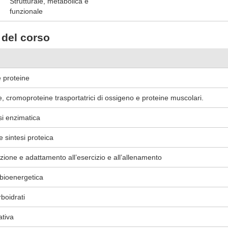
Strutturale, metabolica e
funzionale
del corso
e proteine
, cromoproteine trasportatrici di ossigeno e proteine muscolari.
isi enzimatica
e sintesi proteica
ione e adattamento all’esercizio e all’allenamento
 bioenergetica
boidrati
ativa