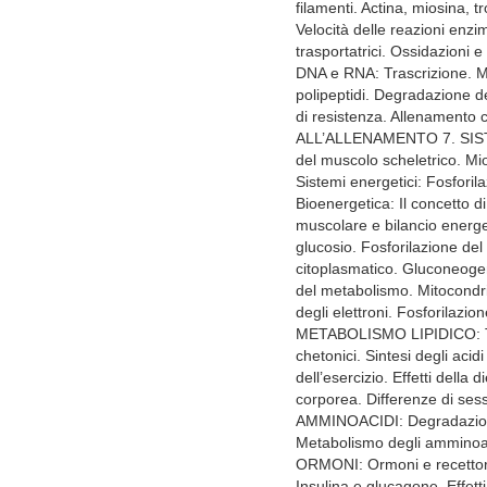
filamenti. Actina, miosina,
Velocità delle reazioni enzim
trasportatrici. Ossidazion
DNA e RNA: Trascrizione. Mo
polipeptidi. Degradazione d
di resistenza. Allename
ALL’ALLENAMENTO 7. SISTE
del muscolo scheletrico. Mios
Sistemi energetici: Fosforila
Bioenergetica: Il concetto di
muscolare e bilancio energ
glucosio. Fosforilazione de
citoplasmatico. Gluconeoge
del metabolismo. Mitocondri.
degli elettroni. Fosforilazio
METABOLISMO LIPIDICO: Tipi 
chetonici. Sintesi degli acidi
dell’esercizio. Effetti della
corporea. Differenze di se
AMMINOACIDI: Degradazione 
Metabolismo degli ammino
ORMONI: Ormoni e recettori 
Insulina e glucagone. Effett