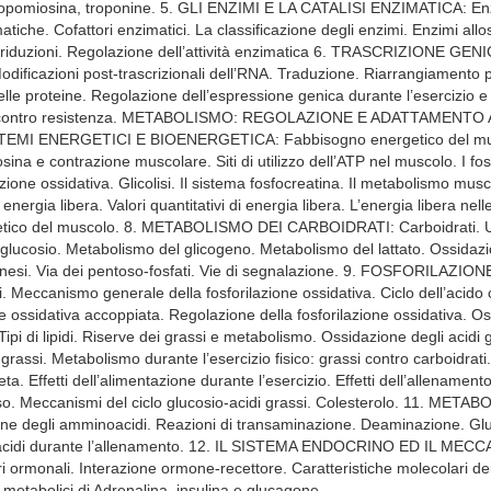
 tropomiosina, troponine. 5. GLI ENZIMI E LA CATALISI ENZIMATICA: Enz
atiche. Cofattori enzimatici. La classificazione degli enzimi. Enzimi allos
i e riduzioni. Regolazione dell’attività enzimatica 6. TRASCRIZIONE G
dificazioni post-trascrizionali dell’RNA. Traduzione. Riarrangiamento p
elle proteine. Regolazione dell’espressione genica durante l’esercizio 
nto contro resistenza. METABOLISMO: REGOLAZIONE E ADATTAMENTO
MI ENERGETICI E BIOENERGETICA: Fabbisogno energetico del muscol
ina e contrazione muscolare. Siti di utilizzo dell’ATP nel muscolo. I fosf
zione ossidativa. Glicolisi. Il sistema fosfocreatina. Il metabolismo musc
 energia libera. Valori quantitativi di energia libera. L’energia libera nell
etico del muscolo. 8. METABOLISMO DEI CARBOIDRATI: Carboidrati. Up
l glucosio. Metabolismo del glicogeno. Metabolismo del lattato. Ossida
nesi. Via dei pentoso-fosfati. Vie di segnalazione. 9. FOSFORILAZI
 Meccanismo generale della fosforilazione ossidativa. Ciclo dell’acido c
ne ossidativa accoppiata. Regolazione della fosforilazione ossidativa. Os
di lipidi. Riserve dei grassi e metabolismo. Ossidazione degli acidi g
 grassi. Metabolismo durante l’esercizio fisico: grassi contro carboidrati. E
 dieta. Effetti dell’alimentazione durante l’esercizio. Effetti dell’allenam
sso. Meccanismi del ciclo glucosio-acidi grassi. Colesterolo. 11. ME
degli amminoacidi. Reazioni di transaminazione. Deaminazione. Glut
acidi durante l’allenamento. 12. IL SISTEMA ENDOCRINO ED IL ME
ormonali. Interazione ormone-recettore. Caratteristiche molecolari dei 
i metabolici di Adrenalina, insulina e glucagone.