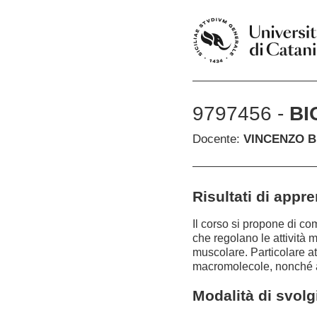
9797456 -
BI
Docente:
VINCENZO 
Risultati di appr
Il corso si propone di co
che regolano le attività 
muscolare. Particolare att
macromolecole, nonché al 
Modalità di svol