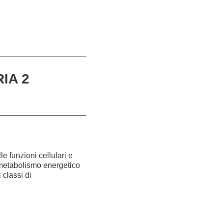
IA 2
e funzioni cellulari e
l metabolismo energetico
 classi di