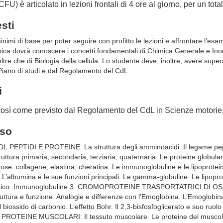
FU) è articolato in lezioni frontali di 4 ore al giorno, per un tota
esti
minimi di base per poter seguire con profitto le lezioni e affrontare l’es
imica dovrà conoscere i concetti fondamentali di Chimica Generale e In
tre che di Biologia della cellula. Lo studente deve, inoltre, avere supe
 Piano di studi e dal Regolamento del CdL.
i
così come previsto dal Regolamento del CdL in Scienze motorie
rso
PEPTIDI E PROTEINE: La struttura degli amminoacidi. Il legame pep
truttura primaria, secondaria, terziaria, quaternaria. Le proteine globula
rose: collagene, elastina, cheratina. Le immunoglobuline e le lipoprotei
bumina e le sue funzioni principali. Le gamma-globuline. Le lipopro
ologico. Immunoglobuline 3. CROMOPROTEINE TRASPORTATRICI DI OSS
uttura e funzione. Analogie e differenze con l’Emoglobina. L’Emoglobina:
 biossido di carbonio. L’effetto Bohr. Il 2,3-bisfosfoglicerato e suo ruolo
 PROTEINE MUSCOLARI: Il tessuto muscolare. Le proteine del muscolo. F