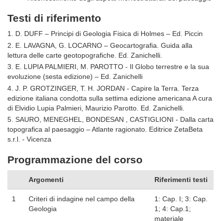
Testi di riferimento
1. D. DUFF – Principi di Geologia Fisica di Holmes – Ed. Piccin
2. E. LAVAGNA, G. LOCARNO – Geocartograﬁa. Guida alla
lettura delle carte geotopograﬁche. Ed. Zanichelli.
3. E. LUPIA PALMIERI, M. PAROTTO - Il Globo terrestre e la sua
evoluzione (sesta edizione) – Ed. Zanichelli
4. J. P. GROTZINGER, T. H. JORDAN - Capire la Terra. Terza
edizione italiana condotta sulla settima edizione americana A cura
di Elvidio Lupia Palmieri, Maurizio Parotto. Ed. Zanichelli.
5. SAURO, MENEGHEL, BONDESAN , CASTIGLIONI - Dalla carta
topografica al paesaggio – Atlante ragionato. Editrice ZetaBeta
s.r.l. - Vicenza
Programmazione del corso
Argomenti
Riferimenti testi
1
Criteri di indagine nel campo della
1: Cap. I; 3: Cap.
Geologia
1; 4: Cap.1;
materiale