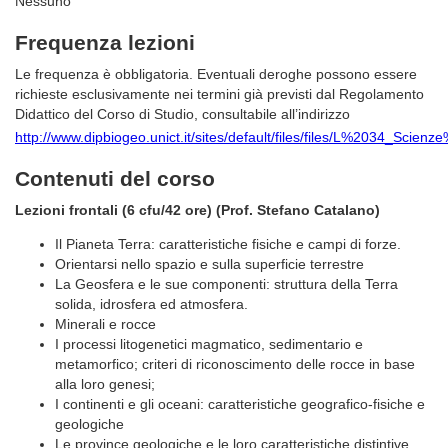
Nessuno
Frequenza lezioni
Le frequenza è obbligatoria. Eventuali deroghe possono essere
richieste esclusivamente nei termini già previsti dal Regolamento
Didattico del Corso di Studio, consultabile all’indirizzo
http://www.dipbiogeo.unict.it/sites/default/files/files/L%2034_Scien
Contenuti del corso
Lezioni frontali (6 cfu/42 ore) (Prof. Stefano Catalano)
Il Pianeta Terra: caratteristiche fisiche e campi di forze.
Orientarsi nello spazio e sulla superficie terrestre
La Geosfera e le sue componenti: struttura della Terra
solida, idrosfera ed atmosfera.
Minerali e rocce
I processi litogenetici magmatico, sedimentario e
metamorfico; criteri di riconoscimento delle rocce in base
alla loro genesi;
I continenti e gli oceani: caratteristiche geografico-fisiche e
geologiche
Le province geologiche e le loro caratteristiche distintive.