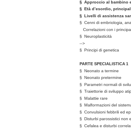
§
Approccio al bambino e 
§
Età d’esordio, principa
§
Livelli di assistenza san
§
Cenni di embriologia, ana
Correlazioni con i principali
§
Neuroplasticità
-->
§
Principi di genetica
PARTE SPECIALISTICA 1
§
Neonato a termine
§
Neonato pretermine
§
Parametri normali di svil
§
Traiettorie di sviluppo ati
§
Malattie rare
§
Malformazioni del sistem
§
Convulsioni febbrili ed ep
§
Disturbi parossistici non e
§
Cefalea e disturbi correla