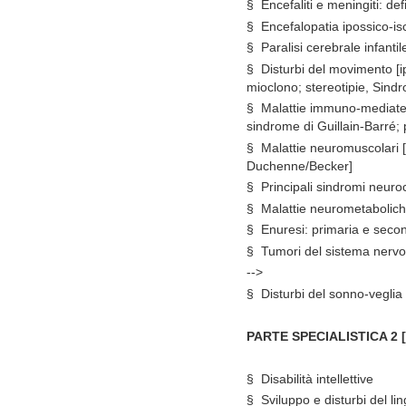
§
Encefaliti e meningiti: def
§
Encefalopatia ipossico-i
§
Paralisi cerebrale infanti
§
Disturbi del movimento [ip
mioclono; stereotipie, Sind
§
Malattie immuno-mediate 
sindrome di Guillain-Barré; 
§
Malattie neuromuscolari [
Duchenne/Becker]
§
Principali sindromi neuro
§
Malattie neurometaboliche
§
Enuresi: primaria e seco
§
Tumori del sistema nervos
-->
§
Disturbi del sonno-veglia
PARTE SPECIALISTICA 2 [D
§
Disabilità intellettive
§
Sviluppo e disturbi del li