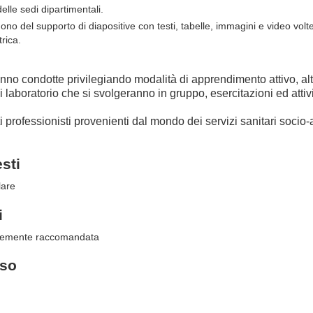
delle sedi dipartimentali.
ono del supporto di diapositive con testi, tabelle, immagini e video volte 
trica.
ranno condotte privilegiando modalità di apprendimento attivo, alt
di laboratorio che si svolgeranno in gruppo, esercitazioni ed attiv
 professionisti provenienti dal mondo dei servizi sanitari socio-
esti
lare
i
ortemente raccomandata
rso