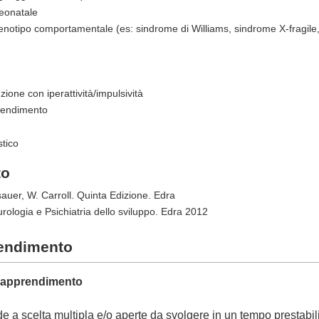
eonatale
notipo comportamentale (es: sindrome di Williams, sindrome X-fragile, 
zione con iperattività/impulsività
pprendimento
stico
to
sauer, W. Carroll. Quinta Edizione. Edra
rologia e Psichiatria dello sviluppo. Edra 2012
rendimento
ll'apprendimento
 a scelta multipla e/o aperte da svolgere in un tempo prestabil