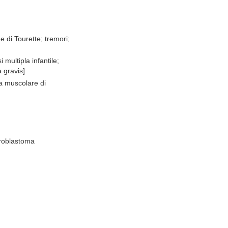
e di Tourette; tremori;
multipla infantile;
 gravis]
ia muscolare di
uroblastoma