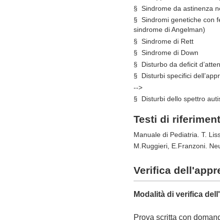
§
Sindrome da astinenza n
§
Sindromi genetiche con fe
sindrome di Angelman)
§
Sindrome di Rett
§
Sindrome di Down
§
Disturbo da deficit d’atten
§
Disturbi specifici dell’a
-->
§
Disturbi dello spettro auti
Testi di riferimen
Manuale di Pediatria. T. Lis
M.Ruggieri, E.Franzoni. Neu
Verifica dell'app
Modalità di verifica de
Prova scritta con domande