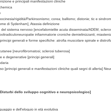
inizione e principali manifestazioni cliniche
schemica
le
ocinesia/rigidità/Parkinsonismo; corea; ballismo; distonie; tic e sindrom
rome di Sydenham], Atassia definizione
del sistema nervoso [encefalomielite acuta disseminata/ADEM; sclerosi 
poliradiculoneuropatie infiammatorie croniche demielinizzanti; miastenia
principi generali e forme specifiche: atrofia muscolare spinale e distrof
cutanee [neurofibromatosi; sclerosi tuberosa]
 e degenerative [principi generali]
ndaria
o [principi generali e manifestazioni cliniche quali segni di allerta] Ne
isturbi dello sviluppo cognitivo e neuropsicologico]
nguaggio e dell'eloquio in età evolutiva