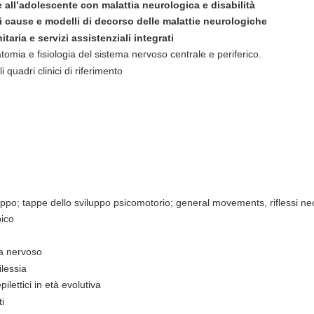
all’adolescente con malattia neurologica e disabilità
li cause e modelli di decorso delle malattie neurologiche
itaria e servizi assistenziali integrati
tomia e fisiologia del sistema nervoso centrale e periferico.
 quadri clinici di riferimento
uppo; tappe dello sviluppo psicomotorio; general movements, riflessi neon
pico
a nervoso
ilessia
pilettici in età evolutiva
ti