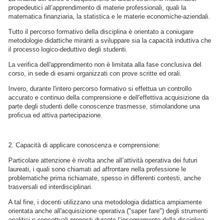
propedeutici all’apprendimento di materie professionali, quali la
matematica finanziaria, la statistica e le materie economiche-aziendali.
Tutto il percorso formativo della disciplina è orientato a coniugare
metodologie didattiche miranti a sviluppare sia la capacità induttiva che
il processo logico-deduttivo degli studenti.
La verifica dell'apprendimento non è limitata alla fase conclusiva del
corso, in sede di esami organizzati con prove scritte ed orali.
Invero, durante l'intero percorso formativo si effettua un controllo
accurato e continuo della comprensione e dell'effettiva acquisizione da
parte degli studenti delle conoscenze trasmesse, stimolandone una
proficua ed attiva partecipazione.
2. Capacità di applicare conoscenza e comprensione:
Particolare attenzione è rivolta anche all’attività operativa dei futuri
laureati, i quali sono chiamati ad affrontare nella professione le
problematiche prima richiamate, spesso in differenti contesti, anche
trasversali ed interdisciplinari.
A tal fine, i docenti utilizzano una metodologia didattica ampiamente
orientata anche all'acquisizione operativa ("saper fare") degli strumenti
analitici e concettuali proposti durante l’insegnamento della disciplina,