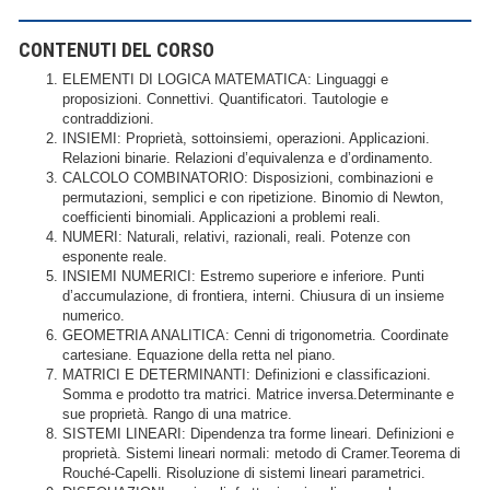
CONTENUTI DEL CORSO
ELEMENTI DI LOGICA MATEMATICA: Linguaggi e
proposizioni. Connettivi. Quantificatori. Tautologie e
contraddizioni.
INSIEMI: Proprietà, sottoinsiemi, operazioni. Applicazioni.
Relazioni binarie. Relazioni d’equivalenza e d’ordinamento.
CALCOLO COMBINATORIO: Disposizioni, combinazioni e
permutazioni, semplici e con ripetizione. Binomio di Newton,
coefficienti binomiali. Applicazioni a problemi reali.
NUMERI: Naturali, relativi, razionali, reali. Potenze con
esponente reale.
INSIEMI NUMERICI: Estremo superiore e inferiore. Punti
d’accumulazione, di frontiera, interni. Chiusura di un insieme
numerico.
GEOMETRIA ANALITICA: Cenni di trigonometria. Coordinate
cartesiane. Equazione della retta nel piano.
MATRICI E DETERMINANTI: Definizioni e classificazioni.
Somma e prodotto tra matrici. Matrice inversa.Determinante e
sue proprietà. Rango di una matrice.
SISTEMI LINEARI: Dipendenza tra forme lineari. Definizioni e
proprietà. Sistemi lineari normali: metodo di Cramer.Teorema di
Rouché-Capelli. Risoluzione di sistemi lineari parametrici.