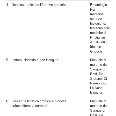
4
Neoplasie mieloproliferative croniche
Ematologia.
Per
medicina,
scienze
biologiche,
biotecnologie
mediche di
N. Giuliani,
A. Olivieri -
Idelson-
Gnocchi
5
Linfomi Hodgkin e non-Hodgkin
Manuale di
malattie del
Sangue di
Bosi, De
Stefano, Di
Raimondo,
La Nasa -
Elsevier
6
Leucemia linfatica cronica e processi
Manuale di
linfoproliferativi correlati
malattie del
Sangue di
Bosi, De