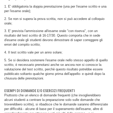
1. E' obbligatoria la doppia prenotazione (una per l'esame scritto e una
per l'esame orale);
2. Se non si supera la prova scritta, non si può accedere al colloquio
orale;
3. E' prevista l'ammissione all'esame orale "con riserva", con un
risultato del test scritto di 16-17/30. Questo comporta che in sede
d'esame orale gli studenti devono dimostrare di saper correggere gli
errori del compito scritto;
4. Il test scritto vale per un anno solare;
5. Se si desidera sostenere l'esame orale nello stesso appello di quello
scritto, è necessario prenotarsi anche se ancora non si conosce la
valutazione del test scritto, perchè questo risultato potrebbe essere
pubblicato soltanto qualche giorno prima dell'appello- e quindi dopo la
chiusura delle prenotazioni.
ESEMPI DI DOMANDE E/O ESERCIZI FREQUENTI
Piuttosto che un elenco di domande frequenti (che invoglierebbero
alcuni studenti a centrare la preparazione solo sulle domande che
troverebbero scritte), si ribadisce che le domande saranno differenziate
per difficoltà - alcune di base per il superamento dell'esame, altre di