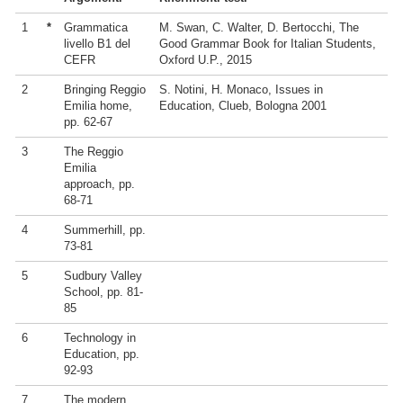
1
*
Grammatica
M. Swan, C. Walter, D. Bertocchi, The
livello B1 del
Good Grammar Book for Italian Students,
CEFR
Oxford U.P., 2015
2
Bringing Reggio
S. Notini, H. Monaco, Issues in
Emilia home,
Education, Clueb, Bologna 2001
pp. 62-67
3
The Reggio
Emilia
approach, pp.
68-71
4
Summerhill, pp.
73-81
5
Sudbury Valley
School, pp. 81-
85
6
Technology in
Education, pp.
92-93
7
The modern