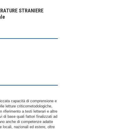
ERATURE STRANIERE
ale
cata capacità di comprensione e
lle letture criticometodologiche,
riferimento a testi letterari e altre
 di base quali fattori finalizzati ad
essano anche di competenze adatte
 locali, nazionali ed estere, oltre