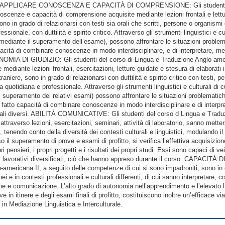
 DI APPLICARE CONOSCENZA E CAPACITÀ DI COMPRENSIONE: Gli studenti de
oscenze e capacità di comprensione acquisite mediante lezioni frontali e lettur
ono in grado di relazionarsi con testi sia orali che scritti, persone o organismi di
essionale, con duttilità e spirito critico. Attraverso gli strumenti linguistici e cu
ne mediante il superamento dell’esame), possono affrontare le situazioni problem
acità di combinare conoscenze in modo interdisciplinare, e di interpretare, mett
UTONOMIA DI GIUDIZIO: Gli studenti del corso di Lingua e Traduzione Anglo-ame
ediante lezioni frontali, esercitazioni, letture guidate e stesura di elaborati i
raniere, sono in grado di relazionarsi con duttilità e spirito critico con testi, p
ita quotidiana e professionale. Attraverso gli strumenti linguistici e culturali di c
il superamento dei relativi esami) possono affrontare le situazioni problematich
 fatto capacità di combinare conoscenze in modo interdisciplinare e di interpre
lturali diversi. ABILITÀ COMUNICATIVE: Gli studenti del corso d Lingua e Trad
traverso lezioni, esercitazioni, seminari, attività di laboratorio, sanno mette
ieri, tenendo conto della diversità dei contesti culturali e linguistici, modulando
o il superamento di prove e esami di profitto, si verifica l’effettiva acquisizio
 pensieri, i propri progetti e i risultati dei propri studi. Essi sono capaci di 
 lavorativi diversificati, ciò che hanno appreso durante il corso. CAPACITÀ
americana II, a seguito delle competenze di cui si sono impadroniti, sono in gr
nei e in contesti professionali e culturali differenti, di cui sanno interpretare,
 e comunicazione. L’alto grado di autonomia nell’apprendimento e l’elevato live
e in itinere e degli esami finali di profitto, costituiscono inoltre un’efficace v
 in Mediazione Linguistica e Interculturale.