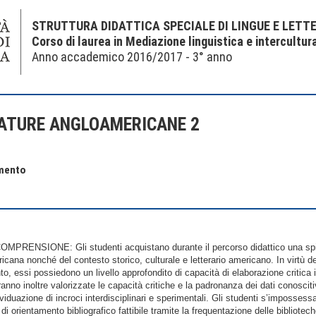
STRUTTURA DIDATTICA SPECIALE DI LINGUE E LETT
Corso di laurea in Mediazione linguistica e intercultur
Anno accademico 2016/2017 - 3° anno
RATURE ANGLOAMERICANE 2
amento
NSIONE: Gli studenti acquistano durante il percorso didattico una spic
cana nonché del contesto storico, culturale e letterario americano. In virtù de
to, essi possiedono un livello approfondito di capacità di elaborazione critica in 
nno inoltre valorizzate le capacità critiche e la padronanza dei dati conoscitivi
dividuazione di incroci interdisciplinari e sperimentali. Gli studenti s’imposs
di orientamento bibliografico fattibile tramite la frequentazione delle biblioteche