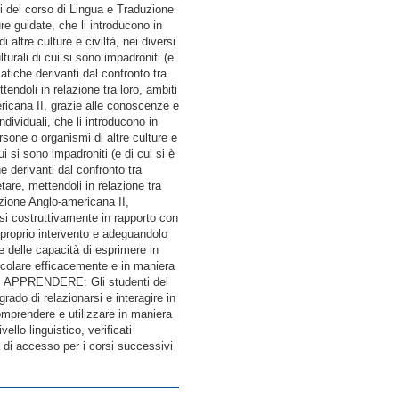
l corso di Lingua e Traduzione
e guidate, che li introducono in
 altre culture e civiltà, nei diversi
lturali di cui si sono impadroniti (e
atiche derivanti dal confronto tra
endoli in relazione tra loro, ambiti
ricana II, grazie alle conoscenze e
ndividuali, che li introducono in
ersone o organismi di altre culture e
ui si sono impadroniti (e di cui si è
e derivanti dal confronto tra
tare, mettendoli in relazione tra
uzione Anglo-americana II,
rsi costruttivamente in rapporto con
 il proprio intervento e adeguandolo
ne delle capacità di esprimere in
veicolare efficacemente e in maniera
 DI APPRENDERE: Gli studenti del
ado di relazionarsi e interagire in
 comprendere e utilizzare in maniera
llo linguistico, verificati
ia di accesso per i corsi successivi