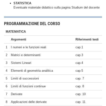
STATISTICA
Eventuale materiale didattico sulla pagina Studium del docente
PROGRAMMAZIONE DEL CORSO
MATEMATICA
Argomenti
Riferimenti testi
1
I numeri e le funzioni reali
cap.1
2
Matrici e determinanti
cap.3
3
Sistemi Lineari
cap.4
4
Elementi di geometria analitica
cap.5
5
Limiti di successioni
cap. 7
6
Limiti di funzioni continue
cap. 8
7
Derivate
cap. 10
8
Applicazioni delle derivate
cap. 11