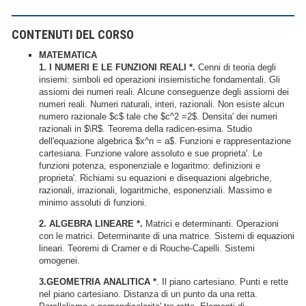
CONTENUTI DEL CORSO
MATEMATICA
1.
I NUMERI E LE FUNZIONI REALI *.
Cenni di teoria degli
insiemi: simboli ed operazioni insiemistiche fondamentali. Gli
assiomi dei numeri reali. Alcune conseguenze degli assiomi dei
numeri reali. Numeri naturali, interi, razionali. Non esiste alcun
numero razionale $c$ tale che $c^2 =2$. Densita' dei numeri
razionali in $\R$. Teorema della radicen-esima. Studio
dell'equazione algebrica $x^n = a$. Funzioni e rappresentazione
cartesiana. Funzione valore assoluto e sue proprieta'. Le
funzioni potenza, esponenziale e logaritmo: definizioni e
proprieta'. Richiami su equazioni e disequazioni algebriche,
razionali, irrazionali, logaritmiche, esponenziali. Massimo e
minimo assoluti di funzioni.
2. ALGEBRA LINEARE *.
Matrici e determinanti. Operazioni
con le matrici. Determinante di una matrice. Sistemi di equazioni
lineari. Teoremi di Cramer e di Rouche-Capelli. Sistemi
omogenei.
3.GEOMETRIA ANALITICA *
. Il piano cartesiano. Punti e rette
nel piano cartesiano. Distanza di un punto da una retta.