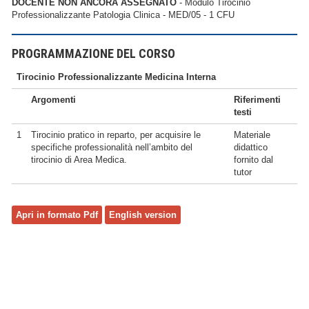
DOCENTE NON ANCORA ASSEGNATO
- Modulo Tirocinio
Professionalizzante Patologia Clinica - MED/05 - 1 CFU
PROGRAMMAZIONE DEL CORSO
Tirocinio Professionalizzante Medicina Interna
Argomenti
Riferimenti
testi
1
Tirocinio pratico in reparto, per acquisire le
Materiale
specifiche professionalità nell’ambito del
didattico
tirocinio di Area Medica.
fornito dal
tutor
Apri in formato Pdf
English version