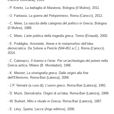
- P. Krentz,
La battaglia di Maratona
, Bologna (Il Mulino), 2011.
- U. Fantasia,
La guerra del Peloponneso
, Roma (Carocci), 2012.
- C. Meier,
La nascita della categoria del politico in Grecia
, Bologna
(Il Mulino), 1988.
- C. Meier,
L’arte politica della tragedia greca
, Torino (Einaudi), 2000.
- E. Poddighe,
Aristotele, Atene e le metamorfosi dell’idea
democratica. Da Solone a Pericle (594-451 a.C.)
, Roma (Carocci),
2014.
- C. Catenacci,
Il tiranno e l’eroe. Per un’archeologia del potere nella
Grecia antica
, Milano (B. Mondadori), 1996.
- K. Meister,
La storiografia greca. Dalle origini alla fine
dell’Ellenismo
, Roma-Bari (Laterza), 2006.
- J.P. Vernant (a cura di),
L’uomo greco
, Roma-Bari (Laterza), 1991.
- D. Musti,
Demokratìa. Origini di un’idea
, Roma-Bari (Laterza), 1999.
- W. Burkert,
Mito e rituale in Grecia
, Roma-Bari (Laterza), 1987.
- E. Lévy,
Sparta
, Lecce (Argo editrice), 2006.