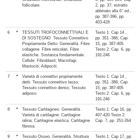
follicolare.
2, pp. 37; estratto
abbinato alla 6° ed.,
pp. 387-396, pp.
403-428
6
*
TESSUTI TROFOCONNETTIVALI E
Testo 1: Cap 14 ,
DI SOSTEGNO. Tessuto Connettivo
pp. 351 -386; Cap.
Propriamente Detto: Generalità. Fibre
15, pp. 387-405
collagene. Fibre reticolari. Fibre
Testo 2: Cap. 6, pp.
elastiche. Sostanza fondamentale.
191-246
Cellule: Fibroblasti; Macrofagi;
Mastociti; Adipociti.
7
*
Varietà di connettivi propriamente
Testo 1: Cap 14 ,
detti: Tessuto connettivo lasso;
pp. 351 -386; Cap.
Tessuto connettivo denso; Tessuto
15, pp. 387-405
adiposo.
Testo 2: Cap. 6, pp.
191-246
8
*
Tessuto Cartilagineo. Generalità.
Testo 1: Cap 16, pp.
Varietà di cartilagine: Cartilagine
407-420 Testo 2:
ialina; Cartilagine elastica; Cartilagine
Cap. 7, pp. 251-264
fibrosa.
9
*
Tessuto Osseo. Generalità. Struttura
Testo 1: Cap 17, pp.