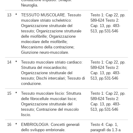
Neuroglia.
13
*
TESSUTO MUSCOLARE. Tessuto
Testo 1: Cap 22, pp.
muscolare striato scheletrico:
589-624 Testo 2:
Organizzazione strutturale del
Cap. 13, pp. 483-
tessuto; Organizzazione strutturale
513, pp.531-546
delle miofibrille; Organizzazione
molecolare delle miofibrille;
Meccanismo della contrazione;
Giunzione neuro-muscolare.
14
*
Tessuto muscolare striato cardiaco:
Testo 1: Cap 22, pp.
Struttura del miocardiocito;
589-624 Testo 2:
Organizzazione strutturale del
Cap. 13, pp. 483-
tessuto; Dischi intercalari; Tessuto di
513, pp.531-546
conduzione.
15
*
Tessuto muscolare liscio: Struttura
Testo 1: Cap 22, pp.
delle fibrocellule muscolari lisce;
589-624 Testo 2:
Organizzazione strutturale del
Cap. 13, pp. 483-
tessuto; Contrazione del muscolo
513, pp.531-546
liscio.
16
*
EMBRIOLOGIA: Concetti generali
Testo 4: Cap. 1,
dello sviluppo embrionale.
paragrafi da 1.3 a