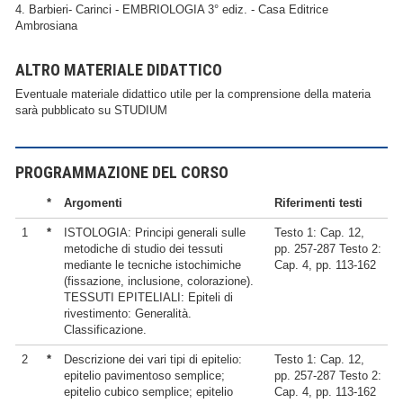
4. Barbieri- Carinci - EMBRIOLOGIA 3° ediz. - Casa Editrice
Ambrosiana
ALTRO MATERIALE DIDATTICO
Eventuale materiale didattico utile per la comprensione della materia
sarà pubblicato su STUDIUM
PROGRAMMAZIONE DEL CORSO
*
Argomenti
Riferimenti testi
1
*
ISTOLOGIA: Principi generali sulle
Testo 1: Cap. 12,
metodiche di studio dei tessuti
pp. 257-287 Testo 2:
mediante le tecniche istochimiche
Cap. 4, pp. 113-162
(fissazione, inclusione, colorazione).
TESSUTI EPITELIALI: Epiteli di
rivestimento: Generalità.
Classificazione.
2
*
Descrizione dei vari tipi di epitelio:
Testo 1: Cap. 12,
epitelio pavimentoso semplice;
pp. 257-287 Testo 2:
epitelio cubico semplice; epitelio
Cap. 4, pp. 113-162