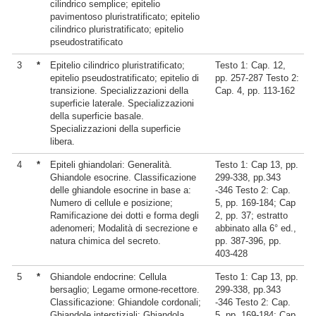
cilindrico semplice; epitelio
pavimentoso pluristratificato; epitelio
cilindrico pluristratificato; epitelio
pseudostratificato
3
*
Epitelio cilindrico pluristratificato;
Testo 1: Cap. 12,
epitelio pseudostratificato; epitelio di
pp. 257-287 Testo 2:
transizione. Specializzazioni della
Cap. 4, pp. 113-162
superficie laterale. Specializzazioni
della superficie basale.
Specializzazioni della superficie
libera.
4
*
Epiteli ghiandolari: Generalità.
Testo 1: Cap 13, pp.
Ghiandole esocrine. Classificazione
299-338, pp.343
delle ghiandole esocrine in base a:
-346 Testo 2: Cap.
Numero di cellule e posizione;
5, pp. 169-184; Cap
Ramificazione dei dotti e forma degli
2, pp. 37; estratto
adenomeri; Modalità di secrezione e
abbinato alla 6° ed.,
natura chimica del secreto.
pp. 387-396, pp.
403-428
5
*
Ghiandole endocrine: Cellula
Testo 1: Cap 13, pp.
bersaglio; Legame ormone-recettore.
299-338, pp.343
Classificazione: Ghiandole cordonali;
-346 Testo 2: Cap.
Ghiandole interstiziali; Ghiandola
5, pp. 169-184; Cap