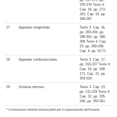
376-379 Testo 4:
Cap. 18, pp. 273-
281; Cap. 19, pp.
284-287
27
Apparato urogenitale.
Testo 3: Cap. 16,
pp. 283-294, pp.
298-302, pp. 306-
309 Testo 4: Cap.
20, pp. 289-299;
Cap. 4, pp. 52-71
28
Apparato cardiovascolare.
Testo 3: Cap. 17,
pp. 315-337 Testo 4:
Cap. 10, pp. 168-
171; Cap. 21, pp.
303-329
29
Sistema nervoso.
Testo 3: Cap. 13,
pp. 211-229 Testo 4:
Cap. 22, pp. 335-
346, pp. 350-361
*
Conoscenze minime irrinunciabili per il superamento dell'esame.