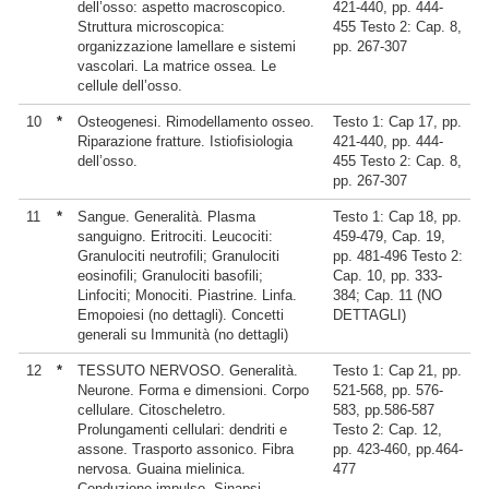
dell’osso: aspetto macroscopico.
421-440, pp. 444-
Struttura microscopica:
455 Testo 2: Cap. 8,
organizzazione lamellare e sistemi
pp. 267-307
vascolari. La matrice ossea. Le
cellule dell’osso.
10
*
Osteogenesi. Rimodellamento osseo.
Testo 1: Cap 17, pp.
Riparazione fratture. Istiofisiologia
421-440, pp. 444-
dell’osso.
455 Testo 2: Cap. 8,
pp. 267-307
11
*
Sangue. Generalità. Plasma
Testo 1: Cap 18, pp.
sanguigno. Eritrociti. Leucociti:
459-479, Cap. 19,
Granulociti neutrofili; Granulociti
pp. 481-496 Testo 2:
eosinofili; Granulociti basofili;
Cap. 10, pp. 333-
Linfociti; Monociti. Piastrine. Linfa.
384; Cap. 11 (NO
Emopoiesi (no dettagli). Concetti
DETTAGLI)
generali su Immunità (no dettagli)
12
*
TESSUTO NERVOSO. Generalità.
Testo 1: Cap 21, pp.
Neurone. Forma e dimensioni. Corpo
521-568, pp. 576-
cellulare. Citoscheletro.
583, pp.586-587
Prolungamenti cellulari: dendriti e
Testo 2: Cap. 12,
assone. Trasporto assonico. Fibra
pp. 423-460, pp.464-
nervosa. Guaina mielinica.
477
Conduzione impulso. Sinapsi.