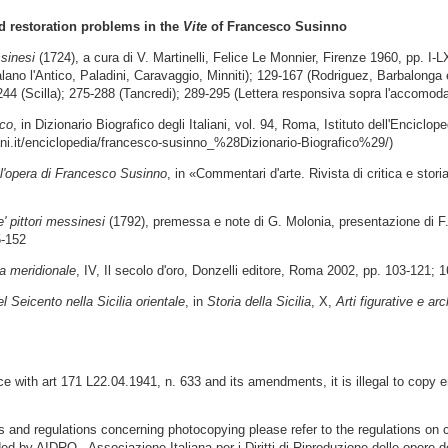
d restoration problems in the
Vite
of Francesco Susinno
ssinesi
(1724), a cura di V. Martinelli, Felice Le Monnier, Firenze 1960, pp. I-
talano l'Antico, Paladini, Caravaggio, Minniti); 129-167 (Rodriguez, Barbalonga e 
244 (Scilla); 275-288 (Tancredi); 289-295 (Lettera responsiva sopra l'accomodar
co
, in Dizionario Biografico degli Italiani, vol. 94, Roma, Istituto dell'Enciclop
ni.it/enciclopedia/francesco-susinno_%28Dizionario-Biografico%29/)
nell'opera di Francesco Susinno
, in «Commentari d'arte. Rivista di critica e storia
' pittori messinesi
(1792), premessa e note di G. Molonia, presentazione di F
5-152
lia meridionale
, IV, Il secolo d'oro, Donzelli editore, Roma 2002, pp. 103-121; 
el Seicento nella Sicilia orientale
, in
Storia della Sicilia
, X,
Arti figurative e arc
 with art 171 L22.04.1941, n. 633 and its amendments, it is illegal to copy e
ns and regulations concerning photocopying please refer to the regulations on 
ded by AIDRO - Associazione Italiana per i Diritti di Riproduzione delle opere d