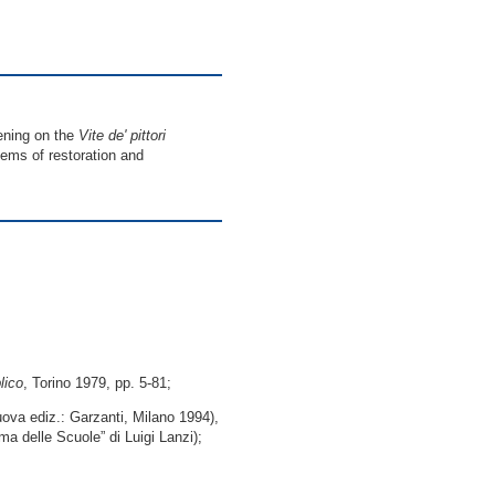
pening on the
Vite de' pittori
lems of restoration and
blico
, Torino 1979, pp. 5-81;
uova ediz.: Garzanti, Milano 1994),
ma delle Scuole” di Luigi Lanzi);