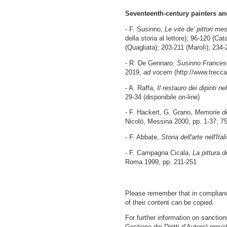
Seventeenth-century painters an
- F. Susinno,
Le vite de’ pittori me
della storia al lettore); 96-120 (Ca
(Quagliata); 203-211 (Marolì); 234-
- R. De Gennaro,
Susinno Frances
2019,
ad vocem
(http://www.trecca
- A. Raffa,
Il restauro dei dipinti 
29-34 (disponibile on-line)
- F. Hackert, G. Grano,
Memorie de
Nicolò, Messina 2000, pp. 1-37; 7
- F. Abbate,
Storia dell'arte nell'Ita
- F. Campagna Cicala,
La pittura d
Roma 1999, pp. 211-251
Please remember that in compliance
of their content can be copied.
For further information on sanctio
Gestione dei Diritti d’Autore) provi