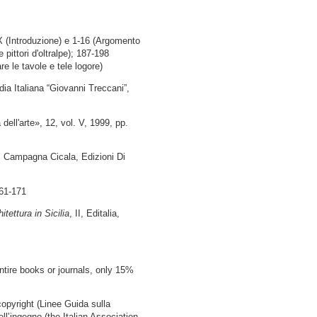
LX (Introduzione) e 1-16 (Argomento
pittori d'oltralpe); 187-198
e le tavole e tele logore)
edia Italiana “Giovanni Treccani”,
 dell'arte», 12, vol. V, 1999, pp.
. Campagna Cicala, Edizioni Di
161-171
hitettura in Sicilia
, II, Editalia,
ntire books or journals, only 15%
copyright (Linee Guida sulla
ell’ingegno (the Italian Association