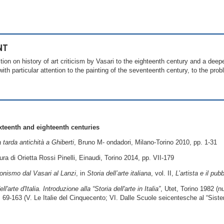
NT
tion on history of art criticism by Vasari to the eighteenth century and a dee
th particular attention to the painting of the seventeenth century, to the prob
xteenth and eighteenth centuries
a tarda antichità a Ghiberti
, Bruno M- ondadori, Milano-Torino 2010, pp. 1-31
cura di Orietta Rossi Pinelli, Einaudi, Torino 2014, pp. VII-179
ionismo dal Vasari al Lanzi
, in
Storia dell’arte italiana
, vol. II,
L’artista e il pub
'arte d'Italia. Introduzione alla “Storia dell'arte in Italia”
, Utet, Torino 1982 (n
); 69-163 (V. Le Italie del Cinquecento; VI. Dalle Scuole seicentesche al “Siste