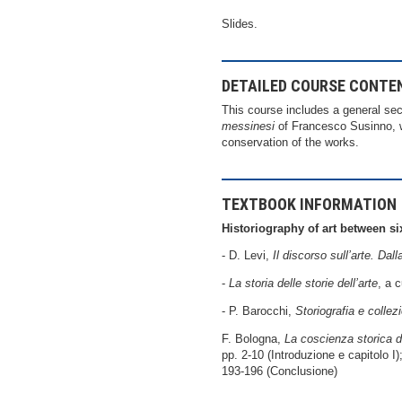
Slides.
DETAILED COURSE CONTE
This course includes a general sec
messinesi
of Francesco Susinno, wi
conservation of the works.
TEXTBOOK INFORMATION
Historiography of art between si
- D. Levi,
Il discorso sull’arte. Dall
-
La storia delle storie dell’arte
, a 
- P. Barocchi,
Storiografia e collez
F. Bologna,
La coscienza storica dell
pp. 2-10 (Introduzione e capitolo I
193-196 (Conclusione)