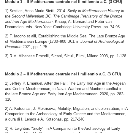
Modulo 1 – Il Mediterraneo centrale nel II millennio a.C. (3 CFU)
1) Sestieri, Anna Maria Bietti. 2014.
Sicily in Mediterranean History in
the Second Millennium BC. The Cambridge Prehistory of the Bronze
and Iron Age Mediterranean
, Knapp, A. Bernard and Peter van
Dommelen, eds. New York: Cambridge University Press. pp. 74-95.
2) F. Iacono et alii, Establishing the Middle Sea: The Late Bronze Age
of Mediterranean Europe (1700–900 BC), in
Journal of Archaeological
Research
2021, pp. 1-75.
3) R.M. Albanese Procelli, Sicani, Siculi, Elimi, Milano 2003, pp. 1-128.
Modulo 2 – Il Mediterraneo centrale nel I millennio a.C. (3 CFU)
1) Jeffrey P. Emanuel, After the Fall: The Early Iron Age in the Aegean
and Central Mediterranean, in Naval Warfare and Maritime conflict in
the late Bronze Age and Early Iron Age Mediterranean, 2020, pp. 282-
310
2) A. Kotsonas, J. Mokrisova, Mobility, Migration, and colonization, in A
Companion to the Archaeology of Early Greece and the Mediterranean,
a cura di I. Lemos e A. Kotsonas, pp. 217-246
3) R. Leighton, “Sicily”, in A Companion to the Archaeology of Early