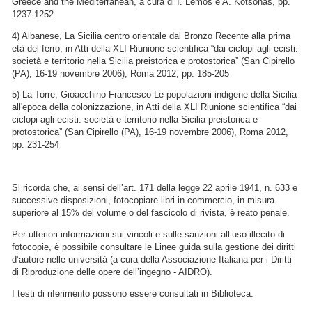
Greece and the Mediterranean, a cura di I. Lemos e A. Kotsonas, pp.
1237-1252.
4) Albanese, La Sicilia centro orientale dal Bronzo Recente alla prima
età del ferro, in Atti della XLI Riunione scientifica “dai ciclopi agli ecisti:
società e territorio nella Sicilia preistorica e protostorica” (San Cipirello
(PA), 16-19 novembre 2006), Roma 2012, pp. 185-205
5) La Torre, Gioacchino Francesco Le popolazioni indigene della Sicilia
all'epoca della colonizzazione, in Atti della XLI Riunione scientifica “dai
ciclopi agli ecisti: società e territorio nella Sicilia preistorica e
protostorica” (San Cipirello (PA), 16-19 novembre 2006), Roma 2012,
pp. 231-254
Si ricorda che, ai sensi dell’art. 171 della legge 22 aprile 1941, n. 633 e
successive disposizioni, fotocopiare libri in commercio, in misura
superiore al 15% del volume o del fascicolo di rivista, è reato penale.
Per ulteriori informazioni sui vincoli e sulle sanzioni all’uso illecito di
fotocopie, è possibile consultare le Linee guida sulla gestione dei diritti
d’autore nelle università (a cura della Associazione Italiana per i Diritti
di Riproduzione delle opere dell’ingegno - AIDRO).
I testi di riferimento possono essere consultati in Biblioteca.