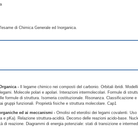
la
 l'esame di Chimica Generale ed Inorganica.
 Organica -
Il legame chimico nei composti del carbonio. Orbitali ibridi. Model
 legami. Molecole polari e apolari. Interazioni intermolecolari. Formule di strutt
e formule di struttura. Isomeria costituzionale. Risonanza. Classificazione 
 ai gruppi funzionali. Proprietà fisiche e struttura molecolare. Cap1
i organiche ed ai meccanismi -
Omolisi ed eterolisi dei legami covalenti. Uso 
a e pKa). Relazione struttura-acidità. Decorso delle reazioni acido-base. Nucleofi
cità di reazione. Diagrammi di energia potenziale: stati di transizione e interme