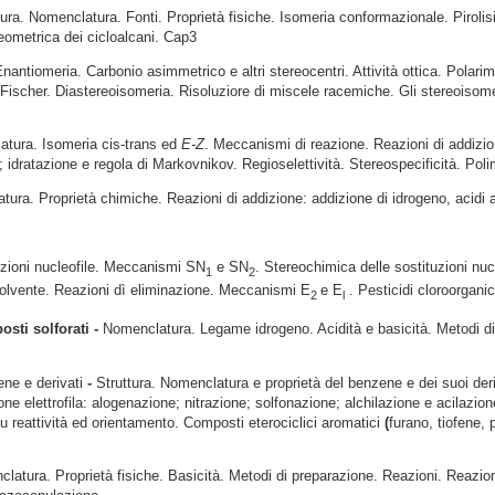
tura. Nomenclatura. Fonti. Proprietà fisiche. Isomeria conformazionale. Pirol
eometrica dei cicloalcani. Cap3
 Enantiomeria. Carbonio asimmetrico e altri stereocentri. Attività ottica. Polari
i Fischer. Diastereoisomeria. Risoluziore di miscele racemiche. Gli stereoisomer
atura. Isomeria cis-trans ed
E-Z
. Meccanismi di reazione. Reazioni di addizion
 idratazione e regola di Markovnikov. Regioselettività. Stereospecificità. Pol
tura. Proprietà chimiche. Reazioni di addizione: addizione di idrogeno, acidi a
uzioni nucleofile. Meccanismi SN
e SN
. Stereochimica delle sostituzioni nucle
1
2
 solvente. Reazioni dì eliminazione. Meccanismi E
e E
. Pesticidi cloroorganic
2
l
osti solforati -
Nomenclatura. Legame idrogeno. Acidità e basicità. Metodi di 
ne e derivati
-
Struttura. Nomenclatura e proprietà del benzene e dei suoi der
one elettrofila: alogenazione; nitrazione; solfonazione; alchilazione e acilazione
o su reattività ed orientamento. Composti eterociclici aromatici
(
furano, tiofene, p
clatura. Proprietà fisiche. Basicità. Metodi di preparazione. Reazioni. Reazio