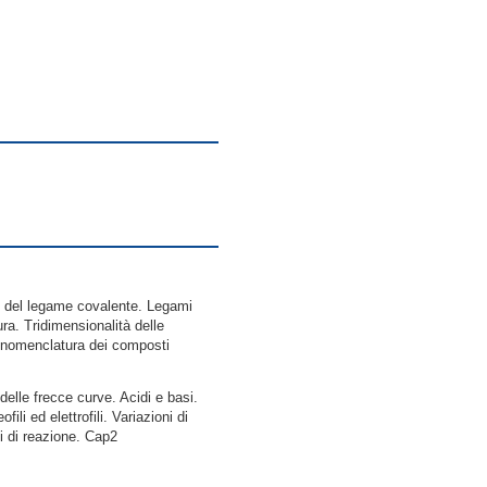
li del legame covalente. Legami
ura. Tridimensionalità delle
e nomenclatura dei composti
delle frecce curve. Acidi e basi.
li ed elettrofili. Variazioni di
di di reazione. Cap2