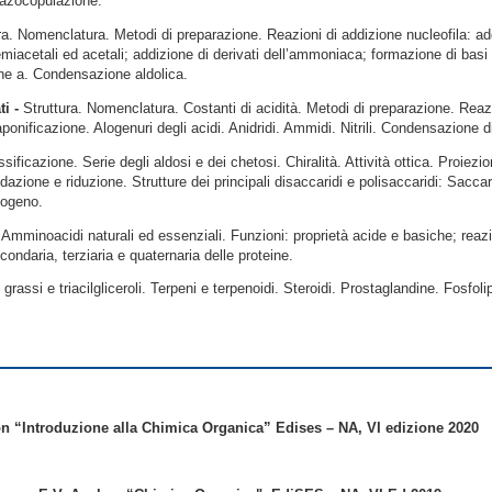
Diazocopulazione.
ra. Nomenclatura. Metodi di preparazione. Reazioni di addizione nucleofila: addi
emiacetali ed acetali; addizione di derivati dell’ammoniaca; formazione di basi
ione a. Condensazione aldolica.
ti -
Struttura. Nomenclatura. Costanti di acidità. Metodi di preparazione. Reazi
Saponificazione. Alogenuri degli acidi. Anidridi. Ammidi. Nitrili. Condensazione d
ssificazione. Serie degli aldosi e dei chetosi. Chiralità. Attività ottica. Proiezio
azione e riduzione. Strutture dei principali disaccaridi e polisaccaridi: Saccar
cogeno.
-
Amminoacidi naturali ed essenziali. Funzioni: proprietà acide e basiche; rea
condaria, terziaria e quaternaria delle proteine.
 grassi e triacilgliceroli. Terpeni e terpenoidi. Steroidi. Prostaglandine. Fosfol
 “Introduzione alla Chimica Organica” Edises – NA, VI edizione 2020