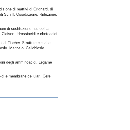
zione di reattivi di Grignard, di
 di Schiff. Ossidazione. Riduzione.
oni di sostituzione nucleofila
i Claisen. Idrossiacidi e chetoacidi.
ni di Fischer. Strutture cicliche.
osio. Maltosio. Cellobiosio.
zioni degli amminoacidi. Legame
ipidi e membrane cellulari. Cere.