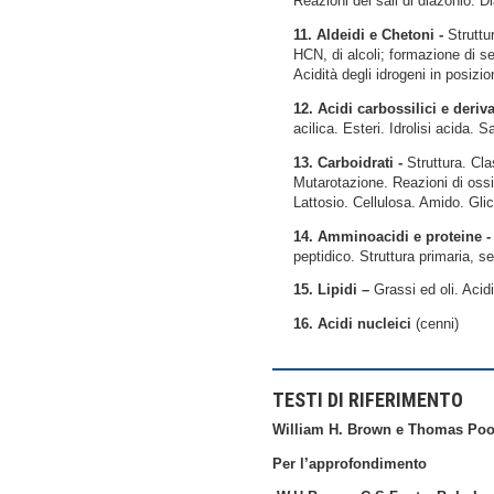
Reazioni dei sali di diazonio. 
11. Aldeidi e Chetoni -
Struttu
HCN, di alcoli; formazione di s
Acidità degli idrogeni in posiz
12. Acidi carbossilici e deriva
acilica. Esteri. Idrolisi acida. 
13. Carboidrati -
Struttura. Cla
Mutarotazione. Reazioni di ossid
Lattosio. Cellulosa. Amido. Gli
14. Amminoacidi e proteine 
peptidico. Struttura primaria, se
15. Lipidi –
Grassi ed oli. Acidi
16. Acidi nucleici
(cenni)
TESTI DI RIFERIMENTO
William H. Brown e Thomas Poon
Per l’approfondimento