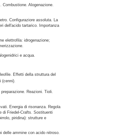
isi. Combustione. Alogenazione.
metro. Configuraziore assoluta. La
i dell'acido tartarico. Importanza
e elettrofila: idrogenazione;
imerizzazione.
logenidrici e acqua.
ofile. Effetti della struttura del
i (cenni).
preparazione. Reazioni. Tioli.
ivati. Energia di risonanza. Regola
 di Friedel-Crafts. Sostituenti
irrolo, piridina): strutture e
ni delle ammine con acido nitroso.