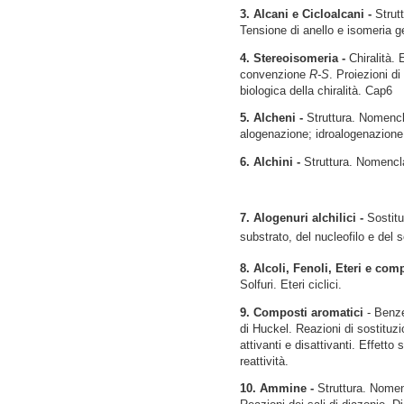
3. Alcani e Cicloalcani -
Strut
Tensione di anello e isomeria g
4.
Stereoisomeria -
Chiralità.
convenzione
R-S
. Proiezioni d
biologica della chiralità. Cap6
5. Alcheni -
Struttura. Nomencl
alogenazione; idroalogenazione;
6. Alchini -
Struttura. Nomencla
7. Alogenuri alchilici -
Sostit
substrato, del nucleofilo e del
8. Alcoli, Fenoli, Eteri e comp
Solfuri. Eteri ciclici.
9.
Composti aromatici
- Benze
di Huckel. Reazioni di sostituzi
attivanti e disattivanti. Effett
reattività.
10.
Ammine -
Struttura. Nomen