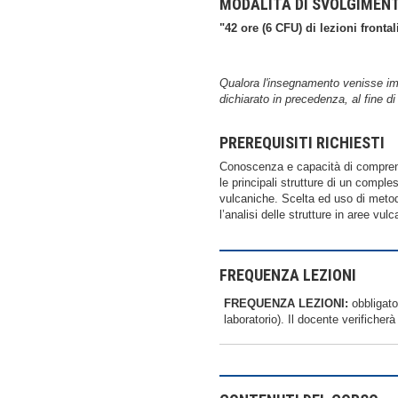
MODALITÀ DI SVOLGIMEN
"42 ore (6 CFU) di lezioni frontal
Qualora l'insegnamento venisse imp
dichiarato in precedenza, al fine di
PREREQUISITI RICHIESTI
Conoscenza e capacità di comprensio
le principali strutture di un compl
vulcaniche. Scelta ed uso di metodi
l’analisi delle strutture in aree vul
FREQUENZA LEZIONI
FREQUENZA LEZIONI:
obbligato
laboratorio). Il docente verificher