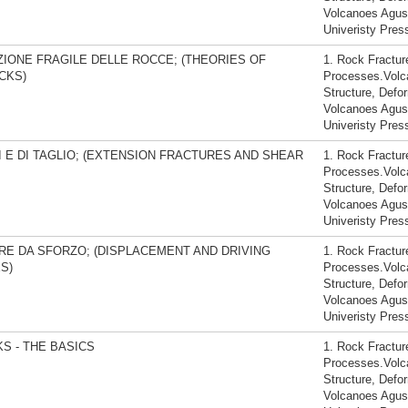
Volcanoes Agu
Univeristy Pres
IONE FRAGILE DELLE ROCCE; (THEORIES OF
1. Rock Fractur
CKS)
Processes.Volca
Structure, Defo
Volcanoes Agu
Univeristy Pres
 E DI TAGLIO; (EXTENSION FRACTURES AND SHEAR
1. Rock Fractur
Processes.Volca
Structure, Defo
Volcanoes Agu
Univeristy Pres
RE DA SFORZO; (DISPLACEMENT AND DRIVING
1. Rock Fractur
S)
Processes.Volca
Structure, Defo
Volcanoes Agu
Univeristy Pres
S - THE BASICS
1. Rock Fractur
Processes.Volca
Structure, Defo
Volcanoes Agu