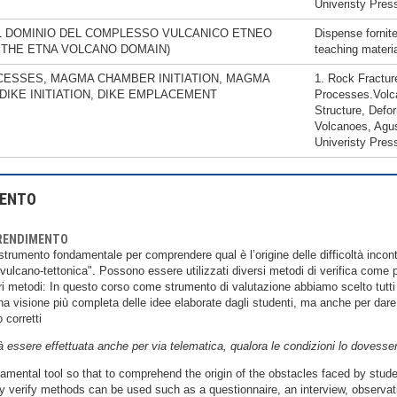
Univeristy Pres
L DOMINIO DEL COMPLESSO VULCANICO ETNEO
Dispense fornit
 THE ETNA VOLCANO DOMAIN)
teaching materia
ESSES, MAGMA CHAMBER INITIATION, MAGMA
1. Rock Fractur
IKE INITIATION, DIKE EMPLACEMENT
Processes.Volca
Structure, Defo
Volcanoes, Ag
Univeristy Pres
MENTO
PRENDIMENTO
 strumento fondamentale per comprendere qual è l’origine delle difficoltà incont
"vulcano-tettonica". Possono essere utilizzati diversi metodi di verifica come
tri metodi: In questo corso come strumento di valutazione abbiamo scelto tutti
a visione più completa delle idee elaborate dagli studenti, ma anche per dare lo
 corretti
à essere effettuata anche per via telematica, qualora le condizioni lo dovesser
mental tool so that to comprehend the origin of the obstacles faced by student
 verify methods can be used such as a questionnaire, an interview, observati