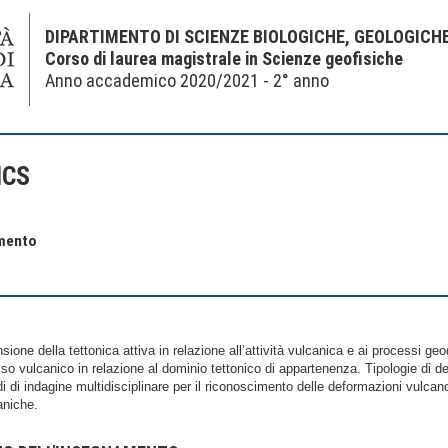
DIPARTIMENTO DI SCIENZE BIOLOGICHE, GEOLOGICH
Corso di laurea magistrale in Scienze geofisiche
Anno accademico 2020/2021 - 2° anno
ICS
amento
ne della tettonica attiva in relazione all’attività vulcanica e ai processi ge
esso vulcanico in relazione al dominio tettonico di appartenenza. Tipologie di
 di indagine multidisciplinare per il riconoscimento delle deformazioni vulcano
caniche.