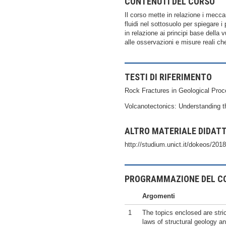
CONTENUTI DEL CORSO
Il corso mette in relazione i meccani
fluidi nel sottosuolo per spiegare i 
in relazione ai principi base della
alle osservazioni e misure reali ch
TESTI DI RIFERIMENTO
Rock Fractures in Geological Pr
Volcanotectonics: Understanding 
ALTRO MATERIALE DIDAT
http://studium.unict.it/dokeos/201
PROGRAMMAZIONE DEL C
Argomenti
1
The topics enclosed are stric
laws of structural geology 