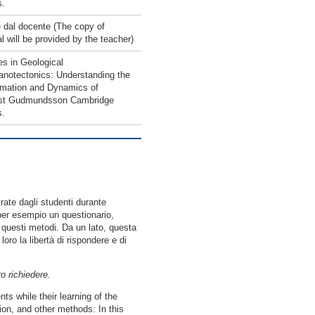
s.
e dal docente (The copy of
l will be provided by the teacher)
es in Geological
notectonics: Understanding the
rmation and Dynamics of
ust Gudmundsson Cambridge
s.
rate dagli studenti durante
 per esempio un questionario,
 questi metodi. Da un lato, questa
ro la libertà di rispondere e di
o richiedere.
s while their learning of the
on, and other methods: In this