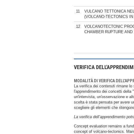
11
VULCANO TETTONICA NE
(VOLCANO-TECTONICS IN
12
VOLCANOTECTONIC PROC
CHAMBER RUPTURE AND D
VERIFICA DELL'APPRENDI
MODALITÀ DI VERIFICA DELL'AP
La verifica dei contenuti rimane lo
l'apprendimento dei concetti della 
un'intervista, un'osservazione e al
scelta è stata pensata per avere un
scegliere gli elementi che ritengono
La verifica dell’apprendimento potr
Concept evaluation remains a funda
concept of volcano-tectonics. Many