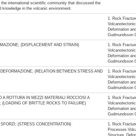
the international scientific community that discussed the
d knowledge in the volcanic environment.
1. Rock Fractur
Volcanotectonic
Deformation an
Gudmundsson Ca
AZIONE; (DISPLACEMENT AND STRAIN)
1. Rock Fractur
Volcanotectonic
Deformation an
Gudmundsson Ca
E DEFORMAZIONE; (RELATION BETWEEN STRESS AND
1. Rock Fractur
Volcanotectonic
Deformation an
Gudmundsson Ca
 A ROTTURA IN MEZZI MATERIALI ROCCIOSI A
1. Rock Fractur
 (LOADING OF BRITTLE ROCKS TO FAILURE)
Volcanotectonic
Deformation an
Gudmundsson Ca
SFORZI; (STRESS CONCENTRATION)
1. Rock Fractur
Processes.Volca
Structure, Defo