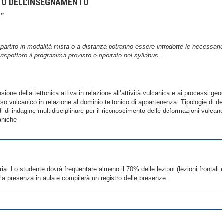
TO DELL'INSEGNAMENTO
i”
artito in modalità mista o a distanza potranno essere introdotte le necessarie
 rispettare il programma previsto e riportato nel syllabus.
ne della tettonica attiva in relazione all’attività vulcanica e ai processi ge
esso vulcanico in relazione al dominio tettonico di appartenenza. Tipologie di
 di indagine multidisciplinare per il riconoscimento delle deformazioni vulcano
caniche
ria. Lo studente dovrà frequentare almeno il 70% delle lezioni (lezioni frontali 
à la presenza in aula e compilerà un registro delle presenze.