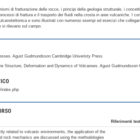
smi di fratturazione delle rocce, i principi della geologia strutturale, i concetti
processi di frattura e il trasporto dei fluidi nella crosta in aree vulcaniche. I co
 vulcanotettonica e sono illustrati con numerosi esempi ed esercizi che collegano
e si rilevano sul campo.
ocesses. Agust Gudmundsson Cambridge Univeristy Press
the Structure, Deformation and Dynamics of Volcanoes. Agust Gudmundsson 
TICO
8/index.php
ORSO
Riferimenti test
tly related to volcanic environments, the application of the
and rock mechanics are discussed using the methodologies