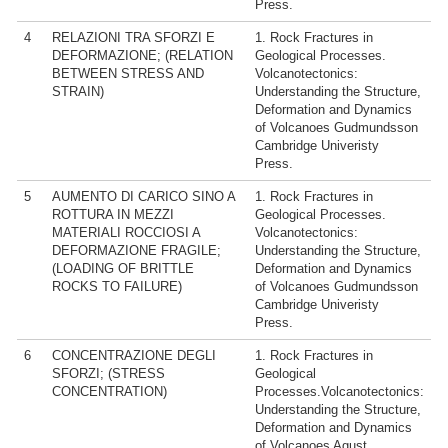
Press.
4
RELAZIONI TRA SFORZI E
1. Rock Fractures in
DEFORMAZIONE; (RELATION
Geological Processes.
BETWEEN STRESS AND
Volcanotectonics:
STRAIN)
Understanding the Structure,
Deformation and Dynamics
of Volcanoes Gudmundsson
Cambridge Univeristy
Press.
5
AUMENTO DI CARICO SINO A
1. Rock Fractures in
ROTTURA IN MEZZI
Geological Processes.
MATERIALI ROCCIOSI A
Volcanotectonics:
DEFORMAZIONE FRAGILE;
Understanding the Structure,
(LOADING OF BRITTLE
Deformation and Dynamics
ROCKS TO FAILURE)
of Volcanoes Gudmundsson
Cambridge Univeristy
Press.
6
CONCENTRAZIONE DEGLI
1. Rock Fractures in
SFORZI; (STRESS
Geological
CONCENTRATION)
Processes.Volcanotectonics:
Understanding the Structure,
Deformation and Dynamics
of Volcanoes Agust