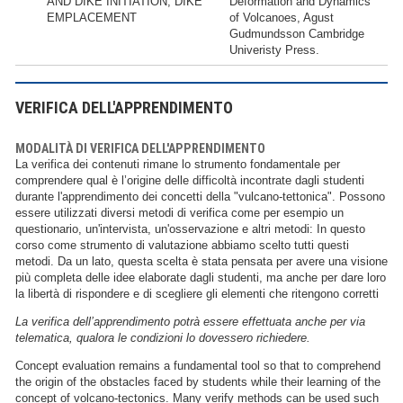
AND DIKE INITIATION, DIKE
Deformation and Dynamics
EMPLACEMENT
of Volcanoes, Agust
Gudmundsson Cambridge
Univeristy Press.
VERIFICA DELL'APPRENDIMENTO
MODALITÀ DI VERIFICA DELL'APPRENDIMENTO
La verifica dei contenuti rimane lo strumento fondamentale per
comprendere qual è l’origine delle difficoltà incontrate dagli studenti
durante l'apprendimento dei concetti della "vulcano-tettonica". Possono
essere utilizzati diversi metodi di verifica come per esempio un
questionario, un'intervista, un'osservazione e altri metodi: In questo
corso come strumento di valutazione abbiamo scelto tutti questi
metodi. Da un lato, questa scelta è stata pensata per avere una visione
più completa delle idee elaborate dagli studenti, ma anche per dare loro
la libertà di rispondere e di scegliere gli elementi che ritengono corretti
La verifica dell’apprendimento potrà essere effettuata anche per via
telematica, qualora le condizioni lo dovessero richiedere.
Concept evaluation remains a fundamental tool so that to comprehend
the origin of the obstacles faced by students while their learning of the
concept of volcano-tectonics. Many verify methods can be used such