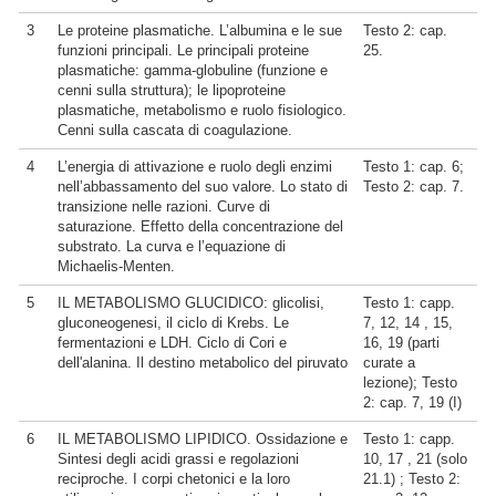
3
Le proteine plasmatiche. L’albumina e le sue
Testo 2: cap.
funzioni principali. Le principali proteine
25.
plasmatiche: gamma-globuline (funzione e
cenni sulla struttura); le lipoproteine
plasmatiche, metabolismo e ruolo fisiologico.
Cenni sulla cascata di coagulazione.
4
L’energia di attivazione e ruolo degli enzimi
Testo 1: cap. 6;
nell’abbassamento del suo valore. Lo stato di
Testo 2: cap. 7.
transizione nelle razioni. Curve di
saturazione. Effetto della concentrazione del
substrato. La curva e l’equazione di
Michaelis-Menten.
5
IL METABOLISMO GLUCIDICO: glicolisi,
Testo 1: capp.
gluconeogenesi, il ciclo di Krebs. Le
7, 12, 14 , 15,
fermentazioni e LDH. Ciclo di Cori e
16, 19 (parti
dell'alanina. Il destino metabolico del piruvato
curate a
lezione); Testo
2: cap. 7, 19 (I)
6
IL METABOLISMO LIPIDICO. Ossidazione e
Testo 1: capp.
Sintesi degli acidi grassi e regolazioni
10, 17 , 21 (solo
reciproche. I corpi chetonici e la loro
21.1) ; Testo 2: