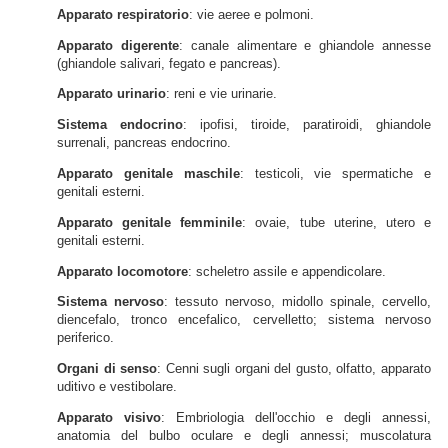
Apparato respiratorio
: vie aeree e polmoni.
Apparato digerente
: canale alimentare e ghiandole annesse
(ghiandole salivari, fegato e pancreas).
Apparato urinario
: reni e vie urinarie.
Sistema endocrino
: ipofisi, tiroide, paratiroidi, ghiandole
surrenali, pancreas endocrino.
Apparato genitale maschile
: testicoli, vie spermatiche e
genitali esterni.
Apparato genitale femminile
: ovaie, tube uterine, utero e
genitali esterni.
Apparato locomotore
: scheletro assile e appendicolare.
Sistema nervoso
: tessuto nervoso, midollo spinale, cervello,
diencefalo, tronco encefalico, cervelletto; sistema nervoso
periferico.
Organi di senso
: Cenni sugli organi del gusto, olfatto, apparato
uditivo e vestibolare.
Apparato visivo
: Embriologia dell'occhio e degli annessi,
anatomia del bulbo oculare e degli annessi; muscolatura