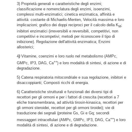
3) Proprietà generali e caratteristiche degli enzimi;
classificazione e nomenclatura degli enzimi, isoenzimi,
complessi multi-enzimatici; cinetica enzimatica, affinità e
attività: costante di Michaelis-Menten, Velocità massima e loro
implicazioni; grafico dei doppi reciproci per il calcolo della K
;
M
inibitori enzimatici (irreversibili e reversibili, competitivi, non
competitivi e incompetivi; metodi per riconoscere il tipo di
inibizione). Regolazione dell'attività enzimatica; Enzimi
allosterici;
4
)
Vitamine, coenzimi e loro ruolo nel metabolismo (AMPc,
++
GMPc, IP3, DAG, Ca
) e loro modalità di sintesi, di azione e di
degradazione.
5) Catena respiratoria mitocondriale e sua regolazione, inibitori e
disaccoppianti; Composti ricchi di energia.
6) Caratteristiche strutturali e funzionali dei diversi tipi di
recettori per gli ormoni e per i fattori di crescita (recettori a 7
eliche transmembrana, ad attività tirosin-kinasica, recettori per
gli ormoni steroidei, recettori per gli ormoni tiroidei); vie di
trasduzione dei segnali (proteine Gs, Gi e Gq; secondi
++
messaggeri intracellulari (AMPc, GMPc, IP3, DAG, Ca
) e loro
modalità di sintesi, di azione e di degradazione.