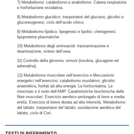
7) Metabolismo: catabolismo e anabolismo. Catena respiratoria
e fosforilazione ossidativa.
8) Metabolismo glucidico: trasportatori del glucosio; glicolisi e
gluconeogenesi; ciclo dell’acido citrico.
9) Metabolismo lipidico: lipogenesi e lipolisi; chetogenesi;
lipoproteine plasmatiche.
10) Metabolismo degli aminoacidi: transaminazione e
deaminazione; sintesi dell’urea.
11) Controllo della glicemia: ormoni (insulina, glucagone ed
adrenalina).
12) Metabolismo muscolare nell’esercizio e Meccanismi
energetici nell’esercizio: catabolismo ossidativo, glicolisi
anaerobica, fosfati ad alta energia. La fosfocreatina. La
miocinasi e il ruolo dell’AMP. Caratteristiche biochimiche delle
fibre muscolari. Esercizio aerobico prolungato di lieve e media
entità. Esercizio di breve durata ad alta intensità. Metabolismo
del lattato: trasportatori del lattato, ossidazione aerobica del
lattato, ciclo di Cori.
TESTI DI RIFERIMENTO