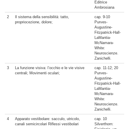
Editrice
Ambrosiana
2
Il sistema della sensibilità: tatto,
cap. 9-10
propriocezione, dolore;
Purves-
Augustine-
Fitzpatrick-Hall-
LaMantia-
McNamara-
White:
Neuroscienze.
Zanichelli.
3
La funzione visiva: l’occhio e le vie visive
cap. 11-12; 20
centrali; Movimenti oculari;
Purves-
Augustine-
Fitzpatrick-Hall-
LaMantia-
McNamara-
White:
Neuroscienze.
Zanichelli.
4
Apparato vestibolare: sacculo, utricolo,
cap. 10
canali semicircolari Riflessi vestibolari
Silverthorn: