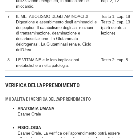
utilizzazione energetica, in particolare nel
cap. 2, 12
miocardio.
7
IL METABOLISMO DEGLI AMINOACIDI.
Testo 1: cap. 18
Digestione e assorbimento degli aminoacidi e
Testo 2: cap. 13
dei peptidi. Il catabolismo degli aa: reazioni
(parti curate a
di transaminazione, deaminazione e
lezione)
decarbossilazione. La Glutammato
deidrogenasi. La Glutaminasi renale. Ciclo
dell'Urea.
8
LE VITAMINE e le loro implicazioni
Testo 2: cap. 8
metaboliche e nella patologia.
VERIFICA DELL'APPRENDIMENTO
MODALITÀ DI VERIFICA DELL'APPRENDIMENTO
ANATOMIA UMANA
Esame Orale
FISIOLOGIA
Esame Orale. La verifica dell’apprendimento potrà essere