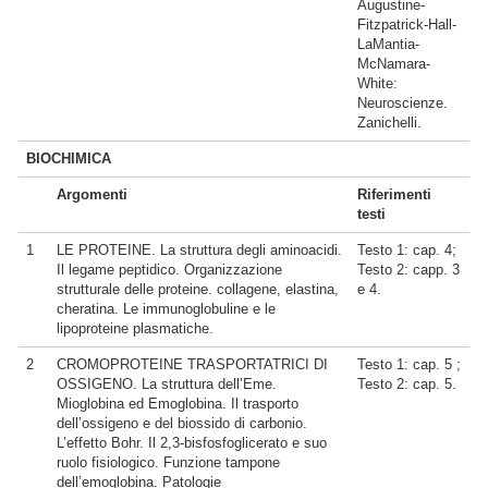
Augustine-
Fitzpatrick-Hall-
LaMantia-
McNamara-
White:
Neuroscienze.
Zanichelli.
BIOCHIMICA
Argomenti
Riferimenti
testi
1
LE PROTEINE. La struttura degli aminoacidi.
Testo 1: cap. 4;
Il legame peptidico. Organizzazione
Testo 2: capp. 3
strutturale delle proteine. collagene, elastina,
e 4.
cheratina. Le immunoglobuline e le
lipoproteine plasmatiche.
2
CROMOPROTEINE TRASPORTATRICI DI
Testo 1: cap. 5 ;
OSSIGENO. La struttura dell’Eme.
Testo 2: cap. 5.
Mioglobina ed Emoglobina. Il trasporto
dell’ossigeno e del biossido di carbonio.
L’effetto Bohr. Il 2,3-bisfosfoglicerato e suo
ruolo fisiologico. Funzione tampone
dell’emoglobina. Patologie