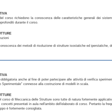
TIVA
o del corso richiedono la conoscenza delle caratteristiche generali dei sistem
profonditi durante il corso.
UTTURE
ruzioni
 conoscenza dei metodi di risoluzione di strutture isostatiche ed iperstatiche, de
TIVA
obbligatoria anche al fine di poter partecipare alle attività di verifica sperim
ico Sperimentale" connesse alla costruzione di modelli in scala.
UTTURE
 corso di Meccanica delle Strutture sono tutte di natura fortemente applicat
 concetti presentati in aula nell'ambito dell'elaborato di corso. Pertanto la fre
ruppo è fortemente consigliata.