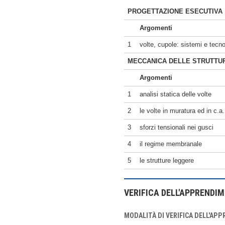
PROGETTAZIONE ESECUTIVA
Argomenti
1
volte, cupole: sistemi e tecno
MECCANICA DELLE STRUTTU
Argomenti
1
analisi statica delle volte
2
le volte in muratura ed in c.a.
3
sforzi tensionali nei gusci
4
il regime membranale
5
le strutture leggere
VERIFICA DELL'APPRENDI
MODALITÀ DI VERIFICA DELL'AP