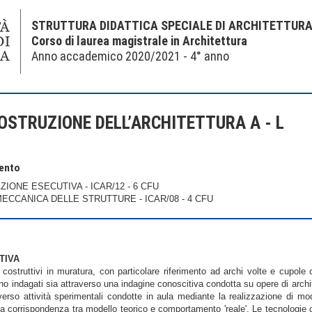
STRUTTURA DIDATTICA SPECIALE DI ARCHITETTUR
Corso di laurea magistrale in Architettura
Anno accademico 2020/2021 - 4° anno
OSTRUZIONE DELL’ARCHITETTURA A - L
mento
ZIONE ESECUTIVA - ICAR/12 - 6 CFU
MECCANICA DELLE STRUTTURE - ICAR/08 - 4 CFU
TIVA
ostruttivi in muratura, con particolare riferimento ad archi volte e cupole co
no indagati sia attraverso una indagine conoscitiva condotta su opere di archit
averso attività sperimentali condotte in aula mediante la realizzazione di mod
e la corrispondenza tra modello teorico e comportamento 'reale'. Le tecnologie co