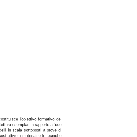
A
stituisce l'obiettivo formativo del
ettura esemplari in rapporto all'uso
elli in scala sottoposti a prove di
struttive, i materiali e le tecniche