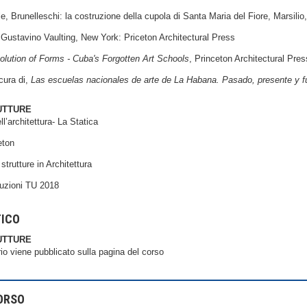
, Brunelleschi: la costruzione della cupola di Santa Maria del Fiore, Marsilio
Gustavino Vaulting, New York: Priceton Architectural Press
olution of Forms - Cuba's Forgotten Art Schools
, Princeton Architectural Pre
cura di,
Las escuelas nacionales de arte de La Habana. Pasado, presente y f
UTTURE
l’architettura- La Statica
eton
strutture in Architettura
ruzioni TU 2018
TICO
UTTURE
ario viene pubblicato sulla pagina del corso
ORSO