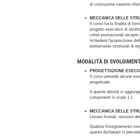
di costruzione saranno riferi
MECCANICA DELLE STR
Il corso ha la finalità di fo
progetto esecutivo di strutt
criteri prestazionali recepit
richiederà l'acquisizione del
prettamente strutturali di r
MODALITÀ DI SVOLGIMEN
PROGETTAZIONE ESECU
Il corso prevede alcune eserc
progettuale.
A queste attività si aggiunge
componenti in scala 1:1
MECCANICA DELLE STR
Lezioni frontali, revisioni d
Qualora l'insegnamento venis
quanto dichiarato in precede