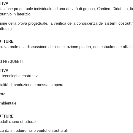
TIVA
zione progettuale individuale ed una attività di gruppo, Cantiere Didattico, fin
uttivo in laterizio.
one della prova progettuale, la verifica della conoscenza dei sistemi costruttivi 
tturali)
UTTURE
ova orale e la discussione dell’esercitazione pratica, contestualmente all'alt
ZI FREQUENTI
TIVA
 tecnologi e costruttivi
odalità di produzione e messa in opera
etto
Ambientale
UTTURE
odellazione strutturale.
co da introdurre nelle verifche strutturali