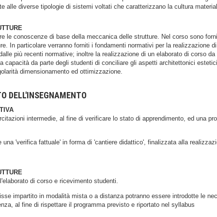
te alle diverse tipologie di sistemi voltati che caratterizzano la cultura materi
UTTURE
rnire le conoscenze di base della meccanica delle strutture. Nel corso sono forni
ure. In particolare verranno forniti i fondamenti normativi per la realizzazione 
i dalle più recenti normative; inoltre la realizzazione di un elaborato di corso da
la capacità da parte degli studenti di conciliare gli aspetti architettonici esteti
egolarità dimensionamento ed ottimizzazione.
TO DELL'INSEGNAMENTO
TIVA
itazioni intermedie, al fine di verificare lo stato di apprendimento, ed una pro
 una 'verifica fattuale' in forma di 'cantiere didattico', finalizzata alla realizza
UTTURE
ell'elaborato di corso e ricevimento studenti.
se impartito in modalità mista o a distanza potranno essere introdotte le nece
nza, al fine di rispettare il programma previsto e riportato nel syllabus