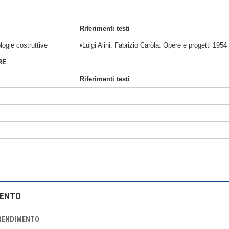
Riferimenti testi
logie costruttive
•Luigi Alini. Fabrizio Caròla. Opere e progetti 195
RE
Riferimenti testi
MENTO
PRENDIMENTO