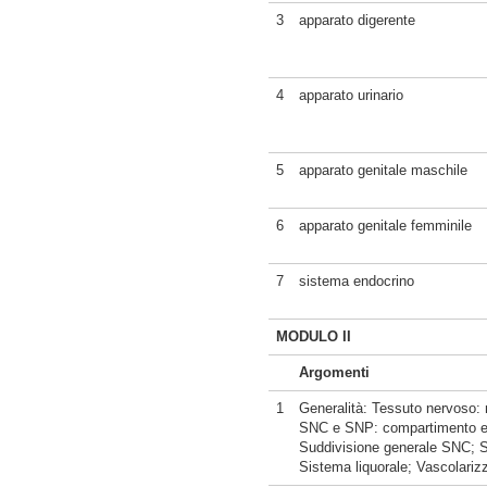
3
apparato digerente
4
apparato urinario
5
apparato genitale maschile
6
apparato genitale femminile
7
sistema endocrino
MODULO II
Argomenti
1
Generalità: Tessuto nervoso: n
SNC e SNP: compartimento eff
Suddivisione generale SNC; Sv
Sistema liquorale; Vascolarizz