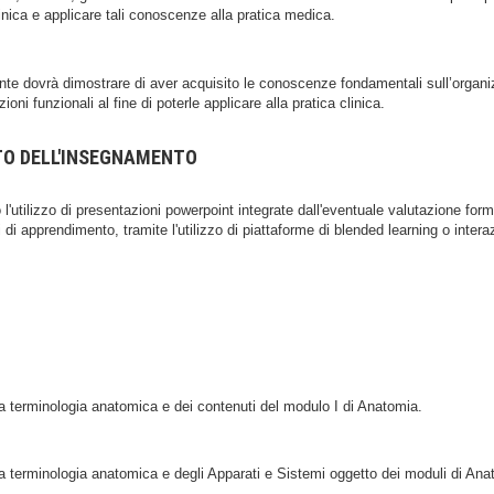
linica e applicare tali conoscenze alla pratica medica.
dente dovrà dimostrare di aver acquisito le conoscenze fondamentali sull’organ
ioni funzionali al fine di poterle applicare alla pratica clinica.
TO DELL'INSEGNAMENTO
 l'utilizzo di presentazioni powerpoint integrate dall'eventuale valutazione for
i di apprendimento, tramite l'utilizzo di piattaforme di blended learning o inter
a terminologia anatomica e dei contenuti del modulo I di Anatomia.
a terminologia anatomica e degli Apparati e Sistemi oggetto dei moduli di An