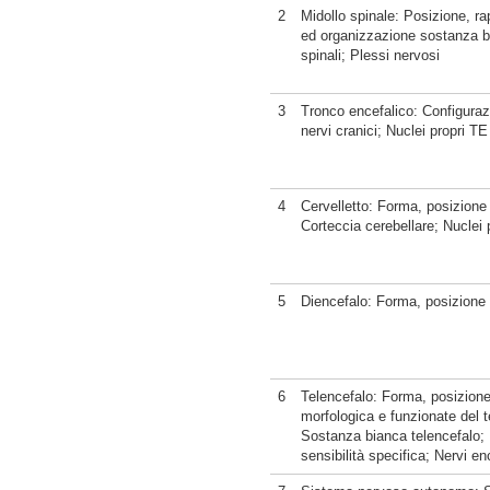
2
Midollo spinale: Posizione, ra
ed organizzazione sostanza bi
spinali; Plessi nervosi
3
Tronco encefalico: Configurazi
nervi cranici; Nuclei propri TE
4
Cervelletto: Forma, posizione 
Corteccia cerebellare; Nuclei p
5
Diencefalo: Forma, posizione 
6
Telencefalo: Forma, posizione
morfologica e funzionate del te
Sostanza bianca telencefalo; 
sensibilità specifica; Nervi en