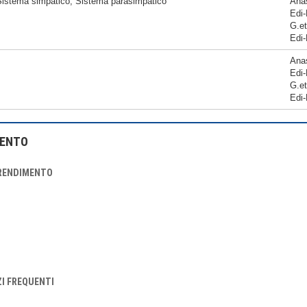
istema simpatico; Sistema parasimpatico
Anas
Edi-
G.et
Edi-
Anas
Edi-
G.et
Edi-
MENTO
PRENDIMENTO
ZI FREQUENTI