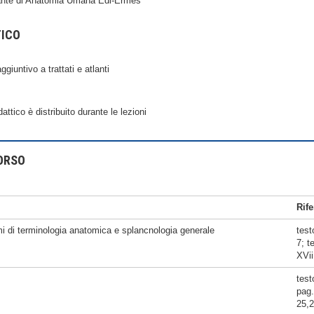
lante di Anatomia Umana Edi-Ermes
TICO
giuntivo a trattati e atlanti
attico è distribuito durante le lezioni
ORSO
Rife
ami di terminologia anatomica e splancnologia generale
test
7; t
XVii
test
pag.
25,2