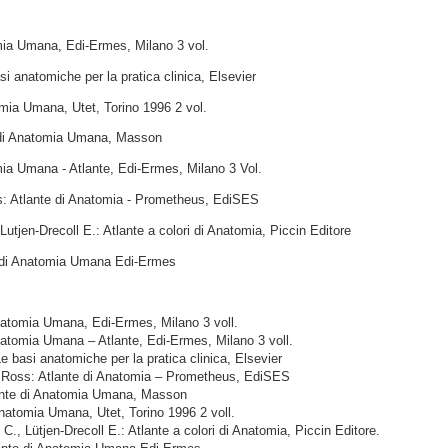
omia Umana, Edi-Ermes, Milano 3 vol.
i anatomiche per la pratica clinica, Elsevier
omia Umana, Utet, Torino 1996 2 vol.
e di Anatomia Umana, Masson
mia Umana - Atlante, Edi-Ermes, Milano 3 Vol.
: Atlante di Anatomia - Prometheus, EdiSES
utjen-Drecoll E.: Atlante a colori di Anatomia, Piccin Editore
e di Anatomia Umana Edi-Ermes
natomia Umana, Edi-Ermes, Milano 3 voll.
natomia Umana – Atlante, Edi-Ermes, Milano 3 voll.
 basi anatomiche per la pratica clinica, Elsevier
 Ross: Atlante di Anatomia – Prometheus, EdiSES
lante di Anatomia Umana, Masson
Anatomia Umana, Utet, Torino 1996 2 voll.
., Lütjen-Drecoll E.: Atlante a colori di Anatomia, Piccin Editore.