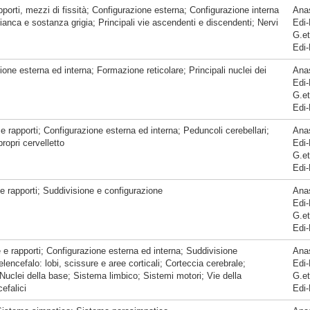
pporti, mezzi di fissità; Configurazione esterna; Configurazione interna
Anas
anca e sostanza grigia; Principali vie ascendenti e discendenti; Nervi
Edi-
G.et
Edi-
one esterna ed interna; Formazione reticolare; Principali nuclei dei
Anas
Edi-
G.et
Edi-
e rapporti; Configurazione esterna ed interna; Peduncoli cerebellari;
Anas
ropri cervelletto
Edi-
G.et
Edi-
e rapporti; Suddivisione e configurazione
Anas
Edi-
G.et
Edi-
 e rapporti; Configurazione esterna ed interna; Suddivisione
Anas
lencefalo: lobi, scissure e aree corticali; Corteccia cerebrale;
Edi-
Nuclei della base; Sistema limbico; Sistemi motori; Vie della
G.et
cefalici
Edi-