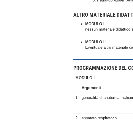
Petraköpf-Maier: At
ALTRO MATERIALE DIDAT
MODULO I
nessun materiale didattico ag
MODULO II
Eventuale altro materiale did
PROGRAMMAZIONE DEL C
MODULO I
Argomenti
1
generalità di anatomia, richi
2
apparato respiratorio