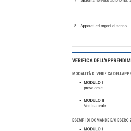
7
Sistema nervoso autonomo: S
8
Apparati ed organi di senso
VERIFICA DELL'APPRENDI
MODALITÀ DI VERIFICA DELL'AP
MODULO I
prova orale
MODULO II
Verifica orale
ESEMPI DI DOMANDE E/O ESERCI
MODULO I