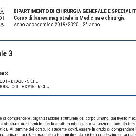
DIPARTIMENTO DI CHIRURGIA GENERALE E SPECIALI
Corso di laurea magistrale in Medicina e chirurgia
Anno accademico 2019/2020 - 2° anno
le 3
mento
O I - BIO/16 - 5 CFU
ODULO II - BIO/16 - 5 CFU
 di comprendere l'organizzazione strutturale del corpo umano, dal livello ma
 le strutture, correlandole con la struttura istologica e la funzione, così da for
pratica. Al termine del corso, lo studente dovrà essere in grado di comprendere
orio, urinario, genitale maschile e femminile e del sistema endocrino e i princi