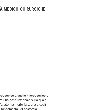
TÀ MEDICO-CHIRURGICHE
croscopico a quello microscopico e
nire una base razionale sulla quale
 l'anatomia morfo-funzionale degli
pi fondamentali di anatomia