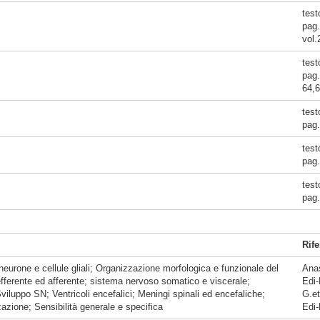
test
pag.
vol.
test
pag.
64,
test
pag.
test
pag.
test
pag.
Rife
eurone e cellule gliali; Organizzazione morfologica e funzionale del
Anas
erente ed afferente; sistema nervoso somatico e viscerale;
Edi-
iluppo SN; Ventricoli encefalici; Meningi spinali ed encefaliche;
G.et
azione; Sensibilità generale e specifica
Edi-