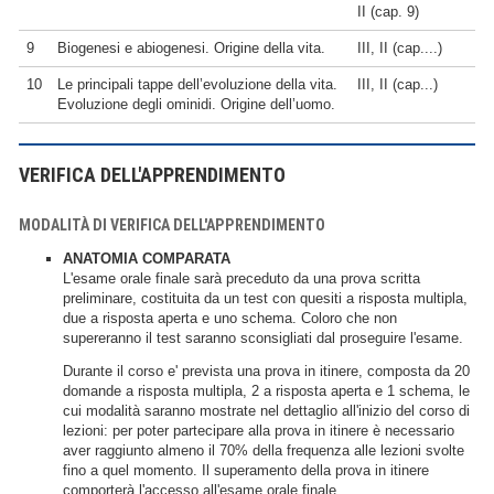
II (cap. 9)
9
Biogenesi e abiogenesi. Origine della vita.
III, II (cap....)
10
Le principali tappe dell’evoluzione della vita.
III, II (cap...)
Evoluzione degli ominidi. Origine dell’uomo.
VERIFICA DELL'APPRENDIMENTO
MODALITÀ DI VERIFICA DELL'APPRENDIMENTO
ANATOMIA COMPARATA
L'esame orale finale sarà preceduto da una prova scritta
preliminare, costituita da un test con quesiti a risposta multipla,
due a risposta aperta e uno schema. Coloro che non
supereranno il test saranno sconsigliati dal proseguire l'esame.
Durante il corso e' prevista una prova in itinere, composta da 20
domande a risposta multipla, 2 a risposta aperta e 1 schema, le
cui modalità saranno mostrate nel dettaglio all'inizio del corso di
lezioni: per poter partecipare alla prova in itinere è necessario
aver raggiunto almeno il 70% della frequenza alle lezioni svolte
fino a quel momento. Il superamento della prova in itinere
comporterà l'accesso all'esame orale finale.