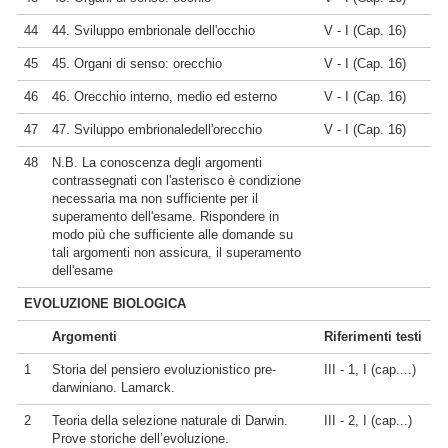
44
44. Sviluppo embrionale dell'occhio
V - I (Cap. 16)
45
45. Organi di senso: orecchio
V - I (Cap. 16)
46
46. Orecchio interno, medio ed esterno
V - I (Cap. 16)
47
47. Sviluppo embrionaledell'orecchio
V - I (Cap. 16)
48
N.B. La conoscenza degli argomenti
contrassegnati con l'asterisco è condizione
necessaria ma non sufficiente per il
superamento dell'esame. Rispondere in
modo più che sufficiente alle domande su
tali argomenti non assicura, il superamento
dell'esame
EVOLUZIONE BIOLOGICA
Argomenti
Riferimenti testi
1
Storia del pensiero evoluzionistico pre-
III - 1, I (cap....)
darwiniano. Lamarck.
2
Teoria della selezione naturale di Darwin.
III - 2, I (cap...)
Prove storiche dell’evoluzione.