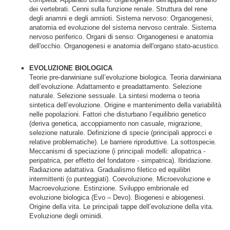
dei vertebrati. Cenni sulla funzione renale. Struttura del rene
degli anamni e degli amnioti. Sistema nervoso: Organogenesi,
anatomia ed evoluzione del sistema nervoso centrale. Sistema
nervoso periferico. Organi di senso: Organogenesi e anatomia
dell'occhio. Organogenesi e anatomia dell'organo stato-acustico.
EVOLUZIONE BIOLOGICA
Teorie pre-darwiniane sull’evoluzione biologica. Teoria darwiniana
dell’evoluzione. Adattamento e preadattamento. Selezione
naturale. Selezione sessuale. La sintesi moderna o teoria
sintetica dell’evoluzione. Origine e mantenimento della variabilità
nelle popolazioni. Fattori che disturbano l’equilibrio genetico
(deriva genetica, accoppiamento non casuale, migrazione,
selezione naturale. Definizione di specie (principali approcci e
relative problematiche). Le barriere riproduttive. La sottospecie.
Meccanismi di speciazione (i principali modelli: allopatrica -
peripatrica, per effetto del fondatore - simpatrica). Ibridazione.
Radiazione adattativa. Gradualismo filetico ed equilibri
intermittenti (o punteggiati). Coevoluzione. Microevoluzione e
Macroevoluzione. Estinzione. Sviluppo embrionale ed
evoluzione biologica (Evo – Devo). Biogenesi e abiogenesi.
Origine della vita. Le principali tappe dell’evoluzione della vita.
Evoluzione degli ominidi.