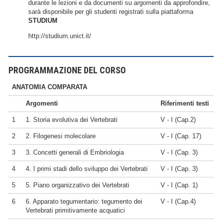
durante le lezioni e da documenti su argomenti da approfondire,
sarà disponibile per gli studenti registrati sulla piattaforma
STUDIUM
http://studium.unict.it/
PROGRAMMAZIONE DEL CORSO
ANATOMIA COMPARATA
Argomenti
Riferimenti testi
1
1. Storia evolutiva dei Vertebrati
V - I (Cap.2)
2
2. Filogenesi molecolare
V - I (Cap. 17)
3
3. Concetti generali di Embriologia
V - I (Cap. 3)
4
4. I primi stadi dello sviluppo dei Vertebrati
V - I (Cap. 3)
5
5. Piano organizzativo dei Vertebrati
V - I (Cap. 1)
6
6. Apparato tegumentario: tegumento dei
V - I (Cap.4)
Vertebrati primitivamente acquatici